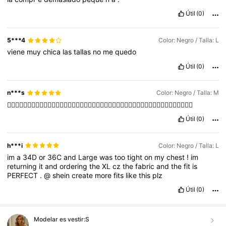
Útil
(0)
5***4
Color: Negro / Talla: L
viene
muy
chica
las
tallas
no
me
quedo
Útil
(0)
n***s
Color: Negro / Talla: M
👍🏻👍🏻👍🏻👍🏻👍🏻👍🏻👍🏻👍🏻👍🏻👍🏻👍🏻👍🏻👍🏻👍🏻👍🏻👍🏻👍🏻👍🏻👍🏻👍🏻👍🏻👍🏻👍🏻
Útil
(0)
h***i
Color: Negro / Talla: L
im
a
34D
or
36C
and
Large
was
too
tight
on
my
chest
!
im
returning
it
and
ordering
the
XL
cz
the
fabric
and
the
fit
is
PERFECT
.
@
shein
create
more
fits
like
this
plz
Útil
(0)
Modelar es vestir:
S