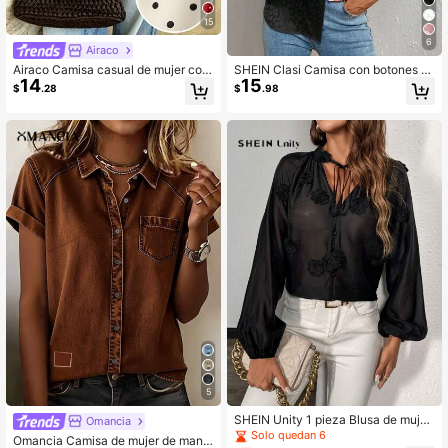
15
6
Airaco
Airaco Camisa casual de mujer con
SHEIN Clasi Camisa con botones y
14
15
estampado de lunares
estampado de leopardo jacquard
$
.28
$
.98
5
SHEIN Unity 1 pieza Blusa de mujer
Omancia
con corbata de unicolor y decoraci
Solo quedan 6
Omancia Camisa de mujer de mang
ón de flores 3D