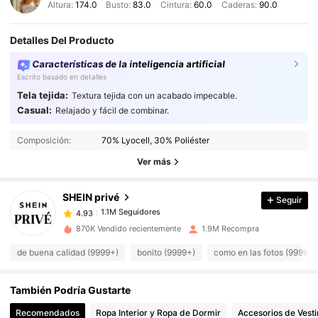
Altura:
174.0
Busto:
83.0
Cintura:
60.0
Caderas:
90.0
Detalles Del Producto
Características de la inteligencia artificial
Escrito basado en detalles
Tela tejida:
Textura tejida con un acabado impecable.
Casual:
Relajado y fácil de combinar.
1.1M Seguidores
4.93
1.1M Seguidores
4.93
Composición:
70% Lyocell, 30% Poliéster
1.1M Seguidores
4.93
Ver más
1.1M Seguidores
4.93
SHEIN privé
Seguir
1.1M Seguidores
4.93
d***e
seguido
Hace 2 horas
1.1M Seguidores
4.93
870K Vendido recientemente
1.9M Recompra
1.1M Seguidores
4.93
de buena calidad (9999+)
bonito (9999+)
como en las fotos (9999+)
1.1M Seguidores
4.93
También Podría Gustarte
1.1M Seguidores
4.93
Recomendados
Ropa Interior y Ropa de Dormir
Accesorios de Vesti
1.1M Seguidores
4.93