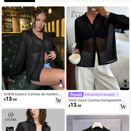
1.1M Seguidores
4.93
SHEIN Essnce Camisa de hombros
#AtuendosCasuales
13
caídos transparente sin sujetador
$
.98
Siren Gaze Camisa transparente co
13
n botones delanteros sin sujetador,
$
.58
blusas de manga larga