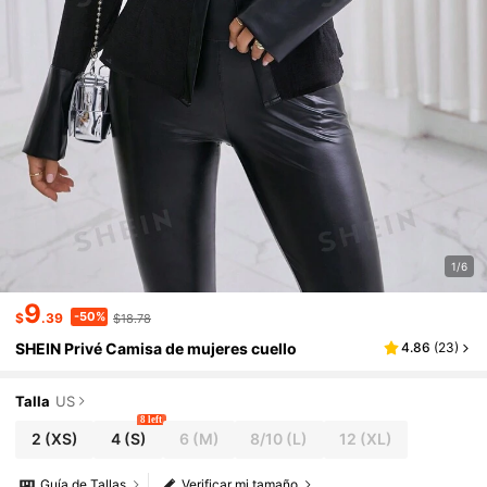
1/6
9
-50%
$
.39
$18.78
SHEIN Privé Camisa de mujeres cuello
4.86
(
23
)
Talla
US
8 left
2
(XS)
4
(S)
6
(M)
8/10
(L)
12
(XL)
Guía de Tallas
Verificar mi tamaño