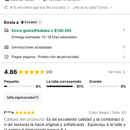
91%
encontró que era fiel a la talla
¿No es tu talla? Dinos
Envío a
Ecuador
Envío gratis(Pedidos ≥ $150.00)
Entrega estimada:
10-18 Días laborables
Devoluciones aceptadas
Pagos seguros · Protección de privacidad
4.86
(23)
Ver más
Pequeña
La talla corresponde
Grande
9%
91%
0%
talla equivocada
(1)
f***o
Color: Negro / Talla: XS
Calidad del producto:
Es
de
excelente
calidad
y
la
combinaci
ó
n
de
texturas
la
hace
original
y
sofisticada
.
Equivoqu
é
el
talle
y
la
compr
é
demasiado
peque
ñ
a
.