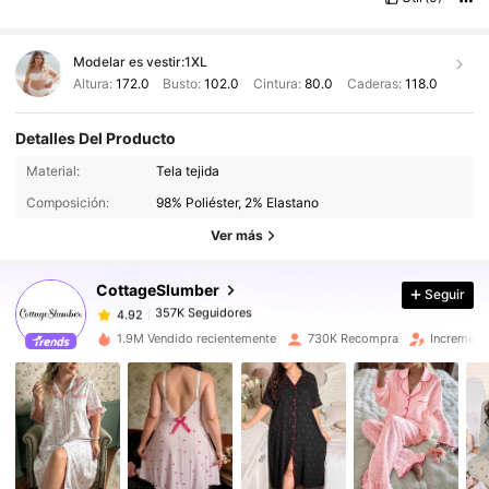
Modelar es vestir:
1XL
Altura:
172.0
Busto:
102.0
Cintura:
80.0
Caderas:
118.0
Detalles Del Producto
357K Seguidores
4.92
Material:
Tela tejida
357K Seguidores
4.92
Composición:
98% Poliéster, 2% Elastano
357K Seguidores
4.92
Ver más
357K Seguidores
4.92
CottageSlumber
Seguir
357K Seguidores
4.92
a***o
seguido
Hace 1 horas
357K Seguidores
4.92
1.9M Vendido recientemente
730K Recompra
Increment
357K Seguidores
4.92
357K Seguidores
4.92
357K Seguidores
4.92
357K Seguidores
4.92