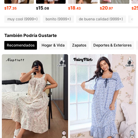
357K Seguidores
4.92
17
15
18
20
2
$
.35
$
.08
$
.43
$
.97
$
muy cool (9999+)
bonito (9999+)
de buena calidad (9999+)
ele
También Podría Gustarte
Recomendados
Hogar & Vida
Zapatos
Deportes & Exteriores