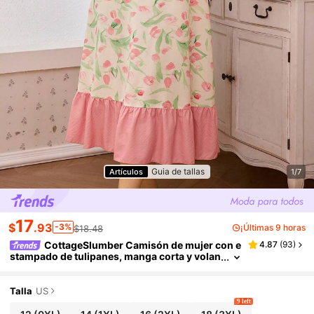
Guia de tallas
Artículos
1/7
17
$
.93
-3%
¡Últimas 9 horas
$18.48
CottageSlumber Camisón de mujer con e
4.87
(
93
)
stampado de tulipanes, manga corta y volan
te en el bajo, vestido midi romántico para do
rmir de talla grande
Talla
US
9 left