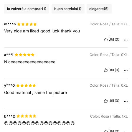
lo volveré a comprar
(1)
buen servicio
(1)
elegante
(5)
m***n
Color: Rosa / Talla: 3XL
Very
nice
am
liked
good
luck
thank
you
Útil
(0)
a***i
Color: Rosa / Talla: 0XL
Niceeeeeeeeeeeeeeeeeee
Útil
(0)
y***0
Color: Rosa / Talla: 0XL
Good
material
,
same
the
picture
Útil
(0)
b***2
Color: Rosa / Talla: 1XL
😍😍😍😍😍😍😍😍😍😍😍😍😍😍😍😍
Útil
(0)