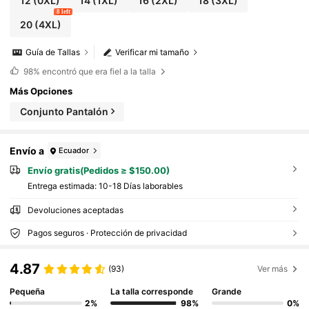
12
(0XL)
14
(1XL)
16
(2XL)
18
(3XL)
8 left
20
(4XL)
Guía de Tallas
Verificar mi tamaño
98%
encontró que era fiel a la talla
Más Opciones
Conjunto Pantalón
Envío a
Ecuador
Envío gratis(Pedidos ≥ $150.00)
Entrega estimada:
10-18 Días laborables
Devoluciones aceptadas
Pagos seguros · Protección de privacidad
4.87
(93)
Ver más
Pequeña
La talla corresponde
Grande
2%
98%
0%