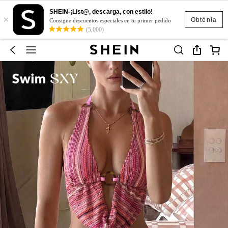
SHEIN-¡List@, descarga, con estilo!
×
Obténla
Consigue descuentos especiales en tu primer pedido
(5,000)