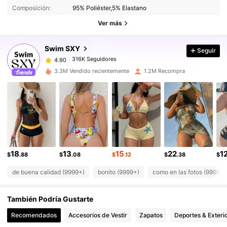
316K Seguidores
4.90
Composición:
95% Poliéster,5% Elastano
316K Seguidores
4.90
Ver más
316K Seguidores
4.90
Swim SXY
Seguir
316K Seguidores
4.90
e***i
seguido
Hace 7 horas
316K Seguidores
4.90
3.3M Vendido recientemente
1.2M Recompra
316K Seguidores
4.90
316K Seguidores
4.90
316K Seguidores
4.90
316K Seguidores
4.90
316K Seguidores
4.90
18
13
15
22
1
$
.88
$
.08
$
.12
$
.38
$
de buena calidad (9999+)
bonito (9999+)
como en las fotos (9999+)
También Podría Gustarte
Recomendados
Accesorios de Vestir
Zapatos
Deportes & Exteri