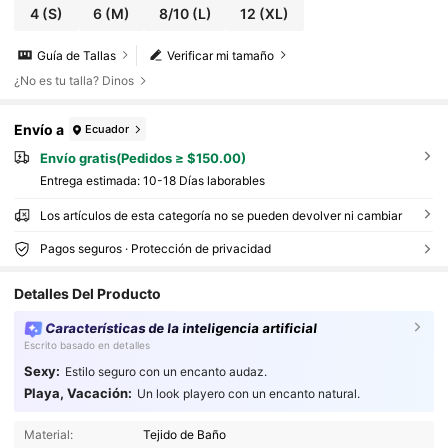
4
(S)
6
(M)
8/10
(L)
12
(XL)
Guía de Tallas
Verificar mi tamaño
¿No es tu talla? Dinos
Envío a
Ecuador
Envío gratis(Pedidos ≥ $150.00)
Entrega estimada:
10-18 Días laborables
Los artículos de esta categoría no se pueden devolver ni cambiar
Pagos seguros · Protección de privacidad
Detalles Del Producto
Características de la inteligencia artificial
Escrito basado en detalles
Sexy:
Estilo seguro con un encanto audaz.
Playa, Vacación:
Un look playero con un encanto natural.
316K Seguidores
4.90
Material:
Tejido de Baño