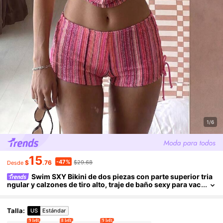
1/6
15
-47%
$
.76
$29.68
Desde
Swim SXY Bikini de dos piezas con parte superior tria
ngular y calzones de tiro alto, traje de baño sexy para vac
aciones en la playa
Talla
:
US
Estándar
9 left
8 left
9 left