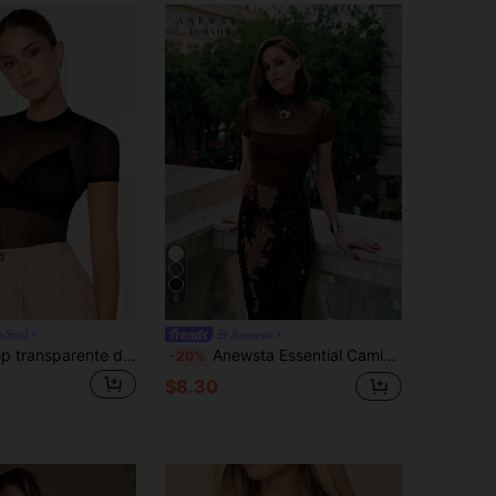
6
oSutil
Anewsta
SHEIN BAE Top transparente de malla sin sujetador
Anewsta Essential Camiseta base para mujer de manga corta con patchwork de malla, transparente, sexy, ajustada, elegante, casual, versátil, para citas, fiestas y vacaciones, nueva para primavera/verano
-20%
$8.30