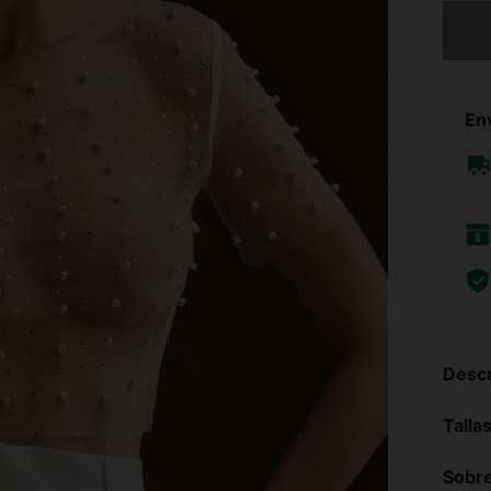
Lo sent
Env
Descr
Talla
Sobre