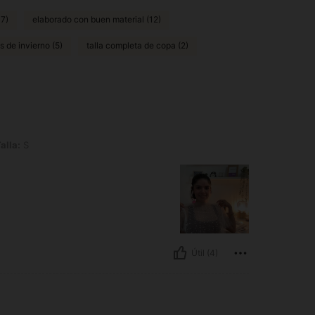
17)
elaborado con buen material (12)
ts de invierno (5)
talla completa de copa (2)
alla:
S
Útil (4)