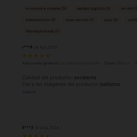
lo volveré a comprar (3)
rapidez logística (4)
sin olor (
impresionante (9)
buen servicio (1)
sexy (5)
outfi
talla equivocada (1)
r***8
29 Apr,2025
Adecuado general: La talla corresponde, Color: Blanco, Talla: S
Adecuado general:
La talla corresponde
Color:
Blanco
T
Calidad del producto
:
excelente
Fiel a las imágenes del producto
:
bellísimo
Traducir
5***3
19 Aug,2024