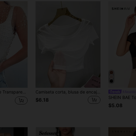
Corto con Perlas & Strass para Verano
Camiseta corta, blusa de encaje transparente y ajustada, camiseta de malla de manga corta para mujer casual blanca de verano
#Atractiv
$6.18
$5.08