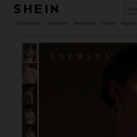
Blus
Use up 
Categorías
Solo para ti
Novedades
Ofertas
Ropa de
Página principal
Ropa de Mujer
Ropa de Mujer
Tops & Blusas 
/
/
/