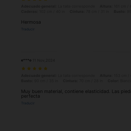
Adecuado general: La talla corresponde, Altura: 161 cm / 63 in, Peso:
Adecuado general:
La talla corresponde
Altura:
161 cm / 
Caderas:
102 cm / 40 in
Cintura:
78 cm / 31 in
Busto:
95
Hermosa
Traducir
e***o
11 Nov,2024
Adecuado general: La talla corresponde, Altura: 153 cm / 60 in, Peso: 
Adecuado general:
La talla corresponde
Altura:
153 cm / 
Busto:
90 cm / 35 in
Cintura:
70 cm / 28 in
Color:
Blanc
Muy buen material, contiene elasticidad. Las pied
perfecta
Traducir