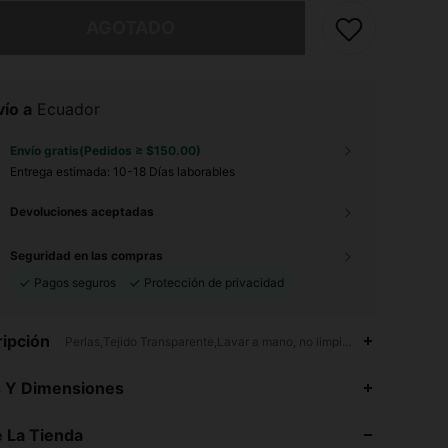
imos, este producto está agotado.
AGOTADO
ío a
Ecuador
Envío gratis(Pedidos ≥ $150.00)
Entrega estimada:
10-18 Días laborables
Devoluciones aceptadas
Seguridad en las compras
Pagos seguros
Protección de privacidad
ipción
Perlas,Tejido Transparente,Lavar a mano, no limpiar en seco
s Y Dimensiones
4.89
12K
4M
 La Tienda
4.89
12K
4M