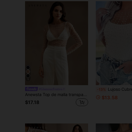
5
Lujoso Cubre Transparente de Manga Corta 
#GlamourFestivo
-13%
Anewsta Top de malla transparente de manga larga para mujer, verano
$13.58
$17.18