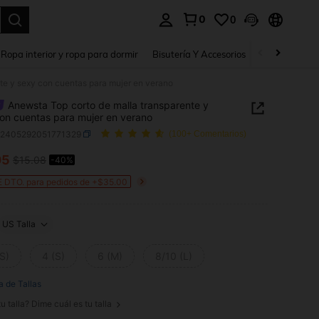
0
0
a. Press Enter to select.
Ropa interior y ropa para dormir
Bisutería Y Accesorios
Zapatos
H
te y sexy con cuentas para mujer en verano
Anewsta Top corto de malla transparente y
on cuentas para mujer en verano
z2405292051771329
(100+ Comentarios)
05
$15.08
-40%
ICE AND AVAILABILITY
 DTO. para pedidos de +$35.00
US Talla
S)
4 (S)
6 (M)
8/10 (L)
a de Tallas
u talla? Dime cuál es tu talla