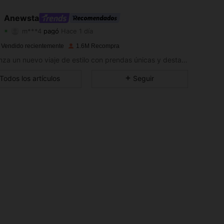
4.89
12K
4M
Anewsta
m***4
pagó
Hace 1 día
l***5
seguido
Hace 10 minutos
4.89
12K
4M
 Vendido recientemente
1.6M Recompra
Comienza un nuevo viaje de estilo con prendas únicas y destacadas que generan nueva inspiración.
4.89
12K
4M
Todos los artículos
Seguir
4.89
12K
4M
4.89
12K
4M
4.89
12K
4M
4.89
12K
4M
4.89
12K
4M