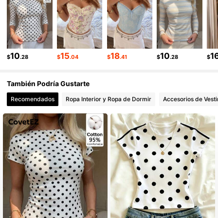
175K Seguidores
4.83
175K Seguidores
4.83
10
15
18
10
1
$
.28
$
.04
$
.41
$
.28
$
También Podría Gustarte
Recomendados
Ropa Interior y Ropa de Dormir
Accesorios de Vesti