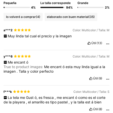
Pequeña
La talla corresponde
Grande
4%
94%
2%
lo volveré a comprar
(4)
elaborado con buen material
(35)
a***2
Color: Multicolor / Talla: M
Muy
linda
tal
cual
el
precio
y
la
imagen
Útil
(13)
y***6
Color: Multicolor / Talla: M
Me
encant
ó
True to product images:
Me
encant
ó
esta
muy
linda
igual
a
la
imagen
.
Talla
y
color
perfecto
Útil
(9)
f***k
Color: Multicolor / Talla: S
La
tela
me
Gust
ó,
es
fresca
,
me
encant
ó
como
es
el
corte
de
la
playera
,
el
amarillo
es
tipo
pastel
,
y
la
talla
est
á
bien
Útil
(8)