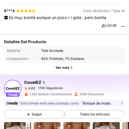
5***3
Color: Multicolor / Talla: M
Es
muy
bonita
aunque
un
poco
r
í
gida
,
pero
bonita
Útil
(8)
Detalles Del Producto
175K Seguidores
4.83
Material:
Tela tricotada
Composición:
93% Poliéster, 7% Elastano
175K Seguidores
4.83
Ver más
175K Seguidores
4.83
175K Seguidores
4.83
CovetEZ
175K Seguidores
4.83
1.6M Vendido recientemente
340K Recompra
175K Seguidores
4.83
Esta tienda está seleccionada como
「Botique de moda」
175K Seguidores
4.83
Seguir
Todos los artículos
175K Seguidores
4.83
175K Seguidores
4.83