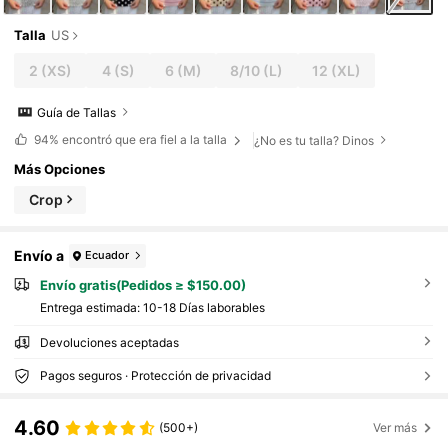
Talla
US
2
(XS)
4
(S)
6
(M)
8/10
(L)
12
(XL)
Guía de Tallas
94%
encontró que era fiel a la talla
¿No es tu talla? Dinos
Más Opciones
Crop
Envío a
Ecuador
Envío gratis(Pedidos ≥ $150.00)
Entrega estimada:
10-18 Días laborables
Devoluciones aceptadas
Pagos seguros · Protección de privacidad
4.60
(500+)
Ver más