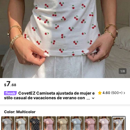
1/8
7
$
.68
CovetEZ Camiseta ajustada de mujer e
4.60
(
500+
)
stilo casual de vacaciones de verano con
estampado de cerezas en todo el diseño
Color: Multicolor