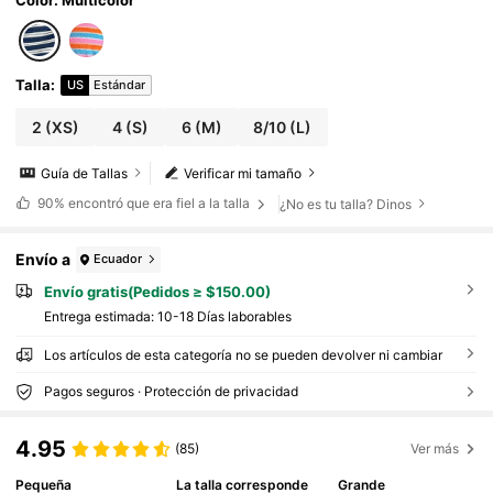
Talla
:
US
Estándar
2
(XS)
4
(S)
6
(M)
8/10
(L)
Guía de Tallas
Verificar mi tamaño
90%
encontró que era fiel a la talla
¿No es tu talla? Dinos
Envío a
Ecuador
Envío gratis(Pedidos ≥ $150.00)
Entrega estimada:
10-18 Días laborables
Los artículos de esta categoría no se pueden devolver ni cambiar
Pagos seguros · Protección de privacidad
4.95
(85)
Ver más
Pequeña
La talla corresponde
Grande