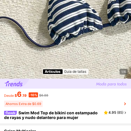
Artículos
Guia de tallas
1/6
6
-10%
$
.19
$6.88
Desde
Ahorros Extra de $0.69
Swim Mod Top de bikini con estampado
4.95
(
85
)
de rayas y nudo delantero para mujer
Color: Multicolor