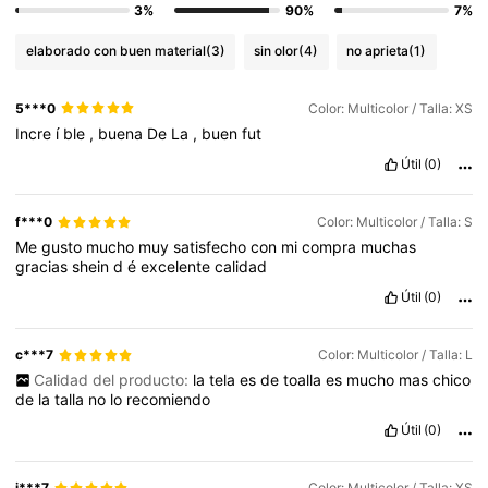
3%
90%
7%
elaborado con buen material
(3)
sin olor
(4)
no aprieta
(1)
5***0
Color: Multicolor / Talla: XS
Incre
í
ble
,
buena
De
La
,
buen
fut
Útil
(0)
f***0
Color: Multicolor / Talla: S
Me
gusto
mucho
muy
satisfecho
con
mi
compra
muchas
gracias
shein
d
é
excelente
calidad
Útil
(0)
c***7
Color: Multicolor / Talla: L
Calidad del producto:
la
tela
es
de
toalla
es
mucho
mas
chico
de
la
talla
no
lo
recomiendo
Útil
(0)
j***7
Color: Multicolor / Talla: XS