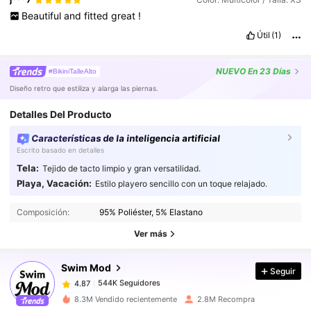
Beautiful
and
fitted
great
!
Útil
(1)
NUEVO
En 23 Días
#BikiniTalleAlto
Diseño retro que estiliza y alarga las piernas.
Detalles Del Producto
Características de la inteligencia artificial
Escrito basado en detalles
Tela:
Tejido de tacto limpio y gran versatilidad.
Playa, Vacación:
Estilo playero sencillo con un toque relajado.
544K Seguidores
4.87
Composición:
95% Poliéster, 5% Elastano
544K Seguidores
4.87
Ver más
544K Seguidores
4.87
544K Seguidores
4.87
Swim Mod
Seguir
544K Seguidores
4.87
8.3M Vendido recientemente
2.8M Recompra
544K Seguidores
4.87