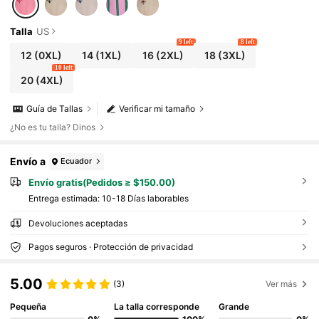
Talla
US
9 left
8 left
12
(0XL)
14
(1XL)
16
(2XL)
18
(3XL)
10 left
20
(4XL)
Guía de Tallas
Verificar mi tamaño
¿No es tu talla? Dinos
Envío a
Ecuador
Envío gratis(Pedidos ≥ $150.00)
Entrega estimada:
10-18 Días laborables
Devoluciones aceptadas
Pagos seguros · Protección de privacidad
5.00
(3)
Ver más
Pequeña
La talla corresponde
Grande