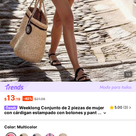
1/5
13
-40%
$
.19
$21.98
Weeklong Conjunto de 2 piezas de mujer
5.00
(
3
)
con cárdigan estampado con botones y pant
alones cortos para primavera/verano, estilo
casual para vacaciones
Color: Multicolor