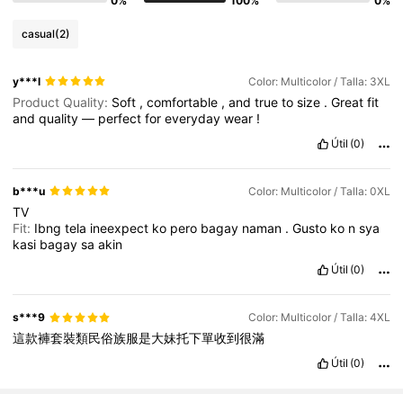
0%
100%
0%
casual
(2)
y***l
Color: Multicolor / Talla: 3XL
Product Quality:
Soft
,
comfortable
,
and
true
to
size
.
Great
fit
and
quality
—
perfect
for
everyday
wear
!
Útil
(0)
b***u
Color: Multicolor / Talla: 0XL
TV
Fit:
Ibng
tela
ineexpect
ko
pero
bagay
naman
.
Gusto
ko
n
sya
kasi
bagay
sa
akin
Útil
(0)
s***9
Color: Multicolor / Talla: 4XL
這款褲套裝類民俗族服是大妹托下單收到很滿
Útil
(0)