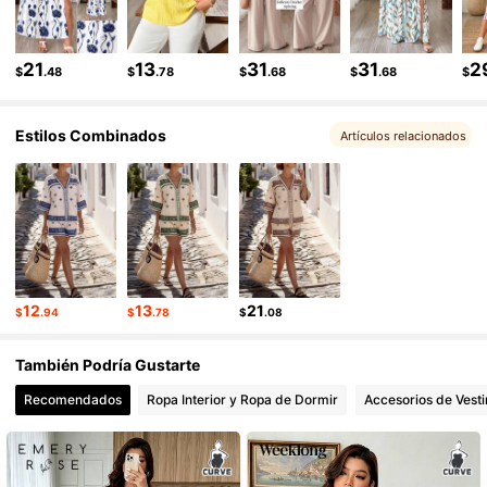
21
13
31
31
2
$
.48
$
.78
$
.68
$
.68
$
Estilos Combinados
Artículos relacionados
12
13
21
$
.94
$
.78
$
.08
También Podría Gustarte
Recomendados
Ropa Interior y Ropa de Dormir
Accesorios de Vesti