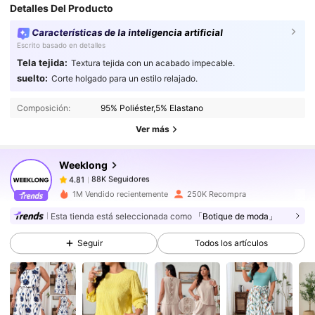
Detalles Del Producto
Características de la inteligencia artificial
Escrito basado en detalles
Tela tejida:
Textura tejida con un acabado impecable.
88K Seguidores
4.81
suelto:
Corte holgado para un estilo relajado.
88K Seguidores
4.81
Composición:
95% Poliéster,5% Elastano
88K Seguidores
4.81
Ver más
88K Seguidores
4.81
Weeklong
88K Seguidores
4.81
v***c
seguido
Hace 8 horas
88K Seguidores
4.81
1M Vendido recientemente
250K Recompra
Esta tienda está seleccionada como
「Botique de moda」
88K Seguidores
4.81
88K Seguidores
4.81
Seguir
Todos los artículos
88K Seguidores
4.81
88K Seguidores
4.81
88K Seguidores
4.81