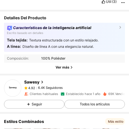
Útil
(3)
Detalles Del Producto
Características de la inteligencia artificial
Escrito basado en detalles
Tela tejida:
Textura estructurada con un estilo relajado.
6.4K Seguidores
4.92
A línea:
Diseño de línea A con una elegancia natural.
6.4K Seguidores
4.92
Composición:
100% Poliéster
6.4K Seguidores
4.92
Ver más
6.4K Seguidores
4.92
Sawesy
6.4K Seguidores
4.92
5***8
seguido
Hace 1 día
6.4K Seguidores
4.92
Clientes habituales
Establecido hace 1 año
69K Vendido 
6.4K Seguidores
4.92
Seguir
Todos los artículos
6.4K Seguidores
4.92
Estilos Combinados
6.4K Seguidores
4.92
Más estilo