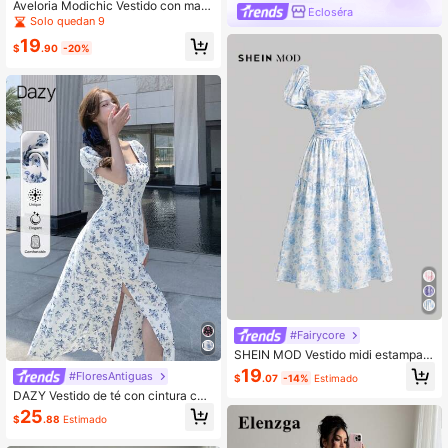
Aveloria Modichic Vestido con man
Écloséra
gas abullonadas de malla con borda
Solo quedan 9
do floral y drapeado para vacacion
19
es, atuendo de mujer
$
.90
-20%
#Fairycore
SHEIN MOD Vestido midi estampad
o floral Ditsy para té
19
#FloresAntiguas
$
.07
-14%
Estimado
DAZY Vestido de té con cintura ceñ
ida, bajo con abertura y estampado
25
$
.88
Estimado
floral diminuto en porcelana azul y
blanca para mujer en verano, vestid