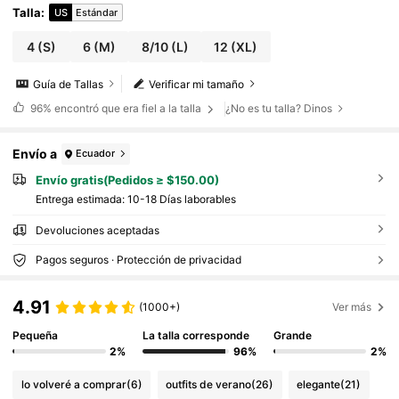
Talla
:
US
Estándar
4
(S)
6
(M)
8/10
(L)
12
(XL)
Guía de Tallas
Verificar mi tamaño
96%
encontró que era fiel a la talla
¿No es tu talla? Dinos
Envío a
Ecuador
Envío gratis(Pedidos ≥ $150.00)
Entrega estimada:
10-18 Días laborables
Devoluciones aceptadas
Pagos seguros · Protección de privacidad
4.91
(1000+)
Ver más
Pequeña
La talla corresponde
Grande
2%
96%
2%
lo volveré a comprar
(6)
outfits de verano
(26)
elegante
(21)