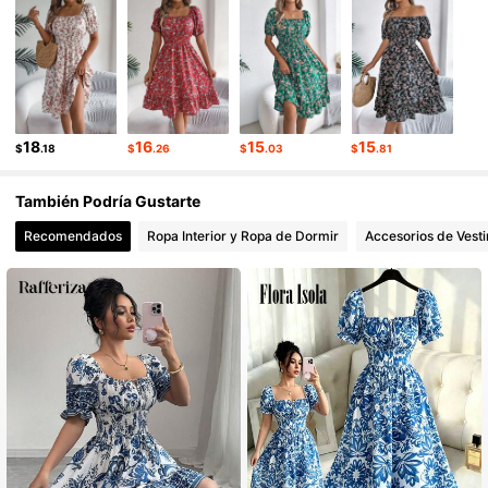
6.4K Seguidores
4.92
6.4K Seguidores
4.92
18
16
15
15
$
.18
$
.26
$
.03
$
.81
También Podría Gustarte
Recomendados
Ropa Interior y Ropa de Dormir
Accesorios de Vesti