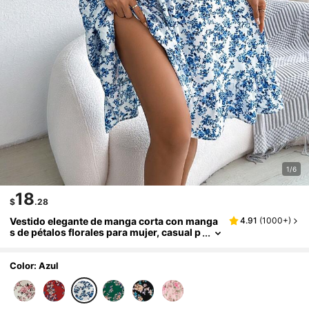
1/6
18
$
.28
Vestido elegante de manga corta con manga
4.91
(
1000+
)
s de pétalos florales para mujer, casual p
ara vacaciones de primavera/verano
Color: Azul