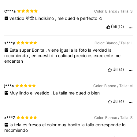
C***a
Color: Blanco / Talla: S
vestido
💜😍
Lindisimo
,
me
qued
é
perfecto
☺️
Útil
(12)
s***y
Color: Blanco / Talla: L
Esta
super
Bonita
,
viene
igual
a
la
foto
la
verdad
la
recomiendo
,
en
cuesti
ó
n
calidad
precio
es
excelente
me
encantan
Útil
(4)
j***a
Color: Blanco / Talla: M
Muy
lindo
el
vestido
.
La
talla
me
qued
ó
bien
Útil
(4)
z***7
Color: Blanco / Talla: S
la
tela
es
fresca
el
color
muy
bonito
la
talla
corresponde
lo
recomiendo