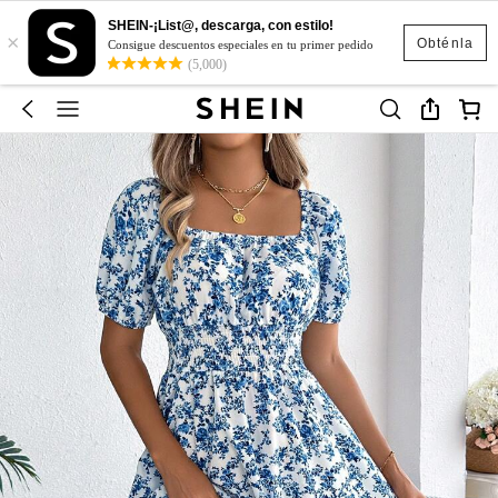
SHEIN-¡List@, descarga, con estilo!
×
Obténla
Consigue descuentos especiales en tu primer pedido
(5,000)