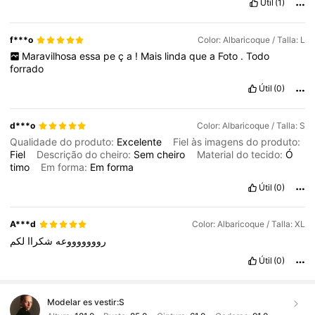
Útil
(1)
f***o
Color: Albaricoque / Talla: L
Maravilhosa
essa
pe
ç
a
!
Mais
linda
que
a
Foto
.
Todo
forrado
Útil
(0)
d***o
Color: Albaricoque / Talla: S
Qualidade do produto:
Excelente
Fiel às imagens do produto:
Fiel
Descrição do cheiro:
Sem
cheiro
Material do tecido:
Ó
timo
Em forma:
Em
forma
Útil
(0)
A***d
Color: Albaricoque / Talla: XL
روووووووعه
شكراا
لكم
Útil
(0)
Modelar es vestir:
S