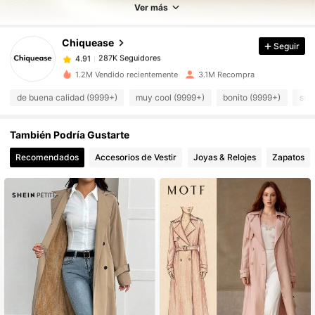
287K Seguidores
4.91
Ver más
287K Seguidores
4.91
Chiquease
Seguir
287K Seguidores
4.91
m***0
seguido
Hace 9 horas
287K Seguidores
4.91
1.2M Vendido recientemente
3.1M Recompra
287K Seguidores
4.91
de buena calidad (9999+)
muy cool (9999+)
bonito (9999+)
sua
287K Seguidores
4.91
También Podría Gustarte
287K Seguidores
4.91
287K Seguidores
Recomendados
Accesorios de Vestir
Joyas & Relojes
Zapatos
4.91
287K Seguidores
4.91