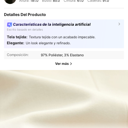
Altura:
181.0
Busto:
85.0
Cintura:
61.0
Caderas:
91.0
Detalles Del Producto
Características de la inteligencia artificial
Escrito basado en detalles
Tela tejida:
Textura tejida con un acabado impecable.
Elegante:
Un look elegante y refinado.
Composición:
97% Poliéster, 3% Elastano
Ver más
287K Seguidores
4.91
287K Seguidores
4.91