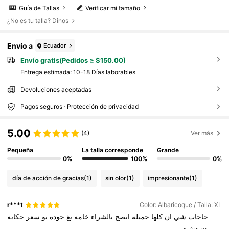
Guía de Tallas
Verificar mi tamaño
¿No es tu talla? Dinos
Envío a
Ecuador
Envío gratis(Pedidos ≥ $150.00)
Entrega estimada:
10-18 Días laborables
Devoluciones aceptadas
Pagos seguros · Protección de privacidad
5.00
(4)
Ver más
Pequeña
La talla corresponde
Grande
0%
100%
0%
día de acción de gracias
(1)
sin olor
(1)
impresionante
(1)
r***t
Color: Albaricoque / Talla: XL
حاجات
شي
ان
كلها
جميله
انصح
بالشراء
خامه
ىغ
جوده
ىو
سعر
حكايه