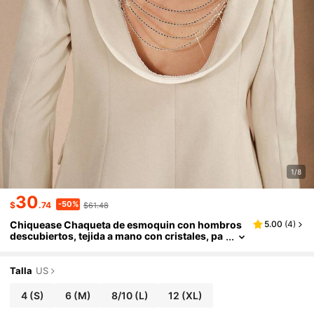
1/8
30
-50%
$
.74
$61.48
Chiquease Chaqueta de esmoquin con hombros
5.00
(
4
)
descubiertos, tejida a mano con cristales, pa
ra mujer, para uso en fiestas modernas, Navi
dad
Talla
US
4
(S)
6
(M)
8/10
(L)
12
(XL)