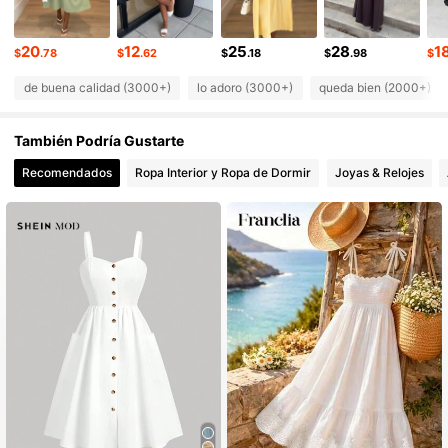
141K Seguidores
4.77
141K Seguidores
4.77
20
12
25
28
1
$
.78
$
.62
$
.18
$
.98
$
de buena calidad (3000+)
lo adoro (3000+)
queda bien (2000+)
También Podría Gustarte
Recomendados
Ropa Interior y Ropa de Dormir
Joyas & Relojes