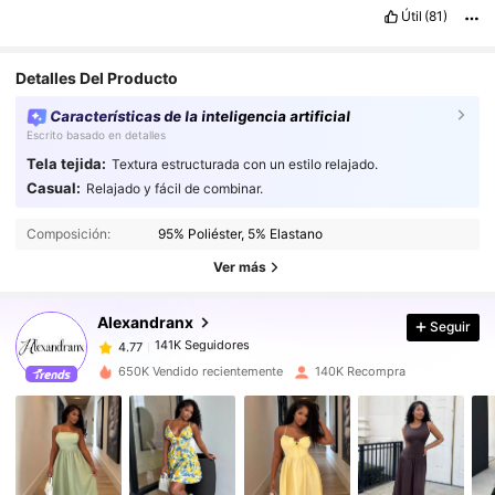
Útil
(81)
Detalles Del Producto
Características de la inteligencia artificial
Escrito basado en detalles
Tela tejida:
Textura estructurada con un estilo relajado.
Casual:
Relajado y fácil de combinar.
141K Seguidores
4.77
141K Seguidores
4.77
Composición:
95% Poliéster, 5% Elastano
141K Seguidores
4.77
Ver más
141K Seguidores
4.77
Alexandranx
Seguir
141K Seguidores
4.77
t***l
seguido
Hace 5 horas
141K Seguidores
4.77
650K Vendido recientemente
140K Recompra
141K Seguidores
4.77
141K Seguidores
4.77
141K Seguidores
4.77