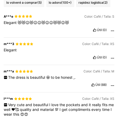
lo volveré a comprar
(5)
lo adoro
(100+)
rapidez logística
(2)
A***e
Color: Café / Talla: S
Elegant
😻😻😉😻😉😉😻😉😉😻😻😉😻
Útil
(0)
m***3
Color: Café / Talla: XS
Elegant
Útil
(0)
m***a
Color: Café / Talla: M
The
dress
is
beautiful
🤩
to
be
honest
,.
Útil
(88)
l***m
Color: Café / Talla: XS
Very
cute
and
beautiful
I
love
the
pockets
and
it
really
fits
me
well
❤️🥰
quality
and
material
💯
I
get
compliments
every
time
I
wear
this
😍😍