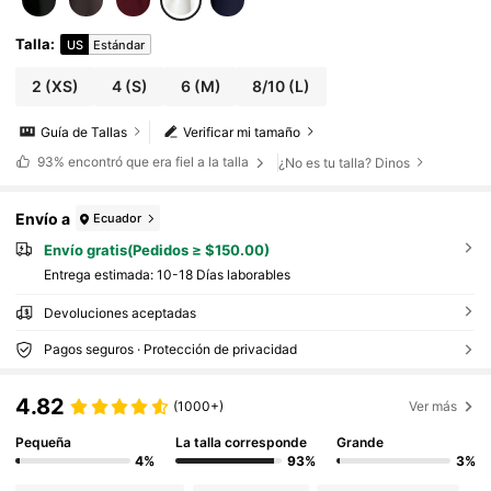
Talla
:
US
Estándar
2
(XS)
4
(S)
6
(M)
8/10
(L)
Guía de Tallas
Verificar mi tamaño
93%
encontró que era fiel a la talla
¿No es tu talla? Dinos
Envío a
Ecuador
Envío gratis(Pedidos ≥ $150.00)
Entrega estimada:
10-18 Días laborables
Devoluciones aceptadas
Pagos seguros · Protección de privacidad
4.82
(1000+)
Ver más
Pequeña
La talla corresponde
Grande
4%
93%
3%