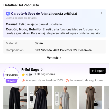
Detalles Del Producto
Características de la inteligencia artificial
Escrito basado en detalles
Casual:
Estilo relajado para el uso diario.
Cordón, Nudo, Bolsillo:
El estilo y la funcionalidad se fusionan con
jaretas ajustables. Para un ajuste personalizado que combina una vibra
relajada con comodidad práctica.
1.5K Seguidores
4.59
Material:
Satén
1.5K Seguidores
4.59
Composición:
51% Viscosa, 46% Poliéster, 3% Poliamida
1.5K Seguidores
4.59
Ver más
1.5K Seguidores
4.59
Friful Sage
Seguir
1.5K Seguidores
4.59
c***a
seguido
Hace 11 horas
1.5K Seguidores
4.59
Aumento de ventasd de 100%
Incremento de seguidores de
1.5K Seguidores
4.59
1.5K Seguidores
4.59
1.5K Seguidores
4.59
1.5K Seguidores