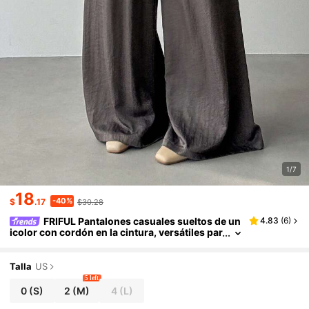
1/7
18
-40%
$
.17
$30.28
FRIFUL Pantalones casuales sueltos de un
4.83
(
6
)
icolor con cordón en la cintura, versátiles par
a primavera y verano
Talla
US
5 left
0
(S)
2
(M)
4
(L)