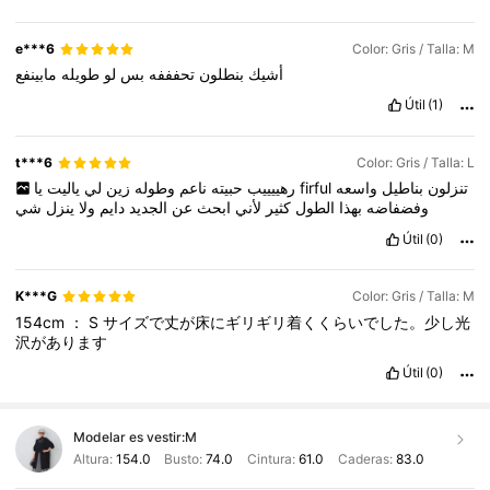
e***6
Color: Gris / Talla: M
أشيك
بنطلون
تحفففه
بس
لو
طويله
مابينفع
Útil
(1)
t***6
Color: Gris / Talla: L
ياليت
لي
زين
وطوله
ناعم
حبيته
رهييييب
يا
firful
واسعه
بناطيل
تنزلون
وفضفاضه
بهذا
الطول
كثير
لأني
ابحث
عن
الجديد
دايم
ولا
ينزل
شي
Útil
(0)
K***G
Color: Gris / Talla: M
154cm
：
S
サイズで丈が床にギリギリ着くくらいでした。少し光
沢があります
Útil
(0)
Modelar es vestir:
M
Altura:
154.0
Busto:
74.0
Cintura:
61.0
Caderas:
83.0