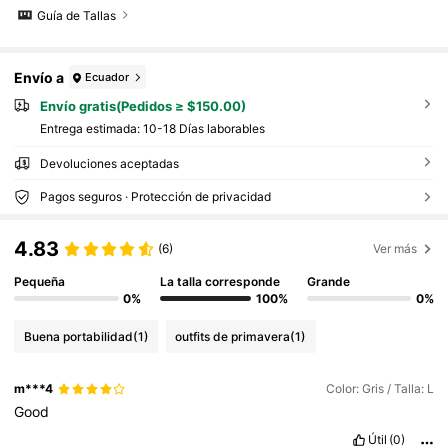
Guía de Tallas
Envío a
Ecuador
Envío gratis(Pedidos ≥ $150.00)
Entrega estimada:
10-18 Días laborables
Devoluciones aceptadas
Pagos seguros · Protección de privacidad
4.83
(6)
Ver más
Pequeña
La talla corresponde
Grande
0%
100%
0%
Buena portabilidad
(1)
outfits de primavera
(1)
m***4
Color: Gris / Talla: L
Good
Útil
(0)