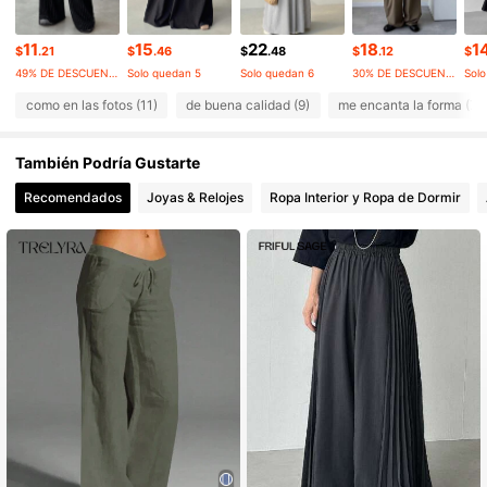
4.59
1.5K Seguidores
4.59
11
15
22
18
1
$
.21
$
.46
$
.48
$
.12
$
49% DE DESCUENTO
Solo quedan 5
Solo quedan 6
30% DE DESCUENTO
Solo
como en las fotos (11)
de buena calidad (9)
me encanta la forma (7)
También Podría Gustarte
Recomendados
Joyas & Relojes
Ropa Interior y Ropa de Dormir