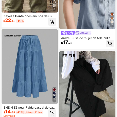
6
Zayélia Pantalones anchos de uso
22
diario versátil y casual con cintura
$
.46
-20%
con cordón para mujer
7
Arave
Arave Blusa de mujer de tela brillant
17
e ligera, corte holgado, plisada, con
$
.78
encaje de contraste calado, manga
corta abullonada y cuello redondo p
ara uso diario y desplazamiento
17
SHEIN EZwear Falda casual de cap
14
as tipo pastel para mujer, adecuada
$
.68
-12%
Últimas 12 hrs
para vacaciones de verano
Estimado