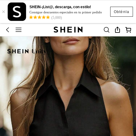
SHEIN-¡List@, descarga, con estilo!
×
Obténla
Consigue descuentos especiales en tu primer pedido
(5,000)