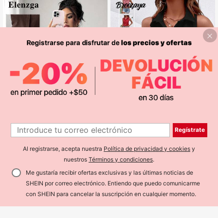
alista con paneles laterales
4
10
Regístrate
Elenzga
#BlusasDeTrabajo
Al registrarse, acepta nuestra
Política de privacidad y cookies
y
Elenzga Camisa sin mangas de muj
Breezaya Camisa unicolor con botó
8
11
er talla grande para verano, 1 pieza,
n delantero sin manga
nuestros
Términos y condiciones
.
$
.58
$
.48
con cuello, cintura ceñida, bajo asi
Me gustaría recibir ofertas exclusivas y las últimas noticias de
métrico, efecto adelgazante, estilo
elegante para ir a la oficina, de imit
SHEIN por correo electrónico. Entiendo que puedo comunicarme
ación denim
AÑADIR A LA BOLSA
con SHEIN para cancelar la suscripción en cualquier momento.