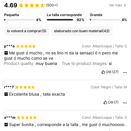
4.69
(500+)
Ver más
Pequeña
La talla corresponde
Grande
4%
92%
4%
lo volveré a comprar
(5)
elaborado con buen material
(42)
p***a
Color: Albaricoque / Talla: S
Me
gust
ó
mucho
,
no
es
lino
ni
da
la
sensaci
ó
n
pero
me
gust
ó
mucho
como
se
ve
Product quality:
muy
buena
True to product images:
si
Útil
(27)
r***7
Color: Negro / Talla: M
Excelente
blusa
,
talla
exacta
Útil
(7)
a***m
Color: Albaricoque / Talla: S
Super
bonita
,
corresponde
a
la
talla
,
me
gust
ó
muchooooo
.