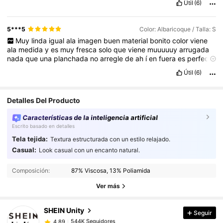
Útil
(6)
5***5
Color: Albaricoque / Talla: S
Muy
linda
igual
ala
imagen
buen
material
bonito
color
viene
ala
medida
y
es
muy
fresca
solo
que
viene
muuuuuy
arrugada
nada
que
una
planchada
no
arregle
de
ah
í
en
fuera
es
perfecta
si
la
recomiendo
☺️
Útil
(6)
Detalles Del Producto
Características de la inteligencia artificial
Escrito basado en detalles
Tela tejida:
Textura estructurada con un estilo relajado.
Casual:
Look casual con un encanto natural.
544K Seguidores
4.89
Composición:
87% Viscosa, 13% Poliamida
544K Seguidores
4.89
Ver más
544K Seguidores
4.89
544K Seguidores
4.89
SHEIN Unity
Seguir
544K Seguidores
4.89