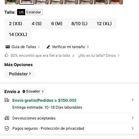
Talla
:
US
Estándar
2
(XS)
4
(S)
6
(M)
8/10
(L)
12
(XL)
14
(XXL)
Guía de Tallas
Verificar mi tamaño
92%
encontró que era fiel a la talla
¿No es tu talla? Dinos
Más Opciones
Poliéster
Envío a
Ecuador
Envío gratis(Pedidos ≥ $150.00)
Entrega estimada:
10-18 Días laborables
Devoluciones aceptadas
Pagos seguros · Protección de privacidad