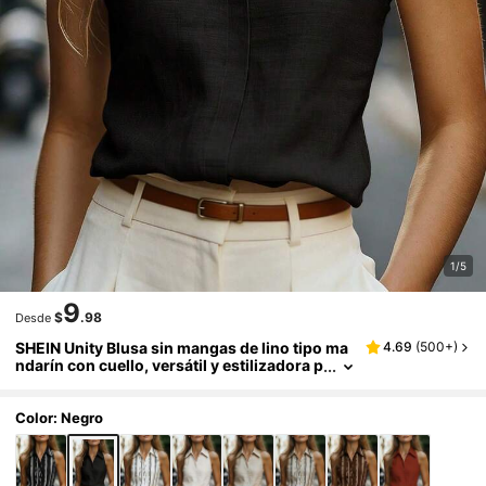
1/5
9
$
.98
Desde
SHEIN Unity Blusa sin mangas de lino tipo ma
4.69
(
500+
)
ndarín con cuello, versátil y estilizadora p
ara ir al trabajo
Color: Negro