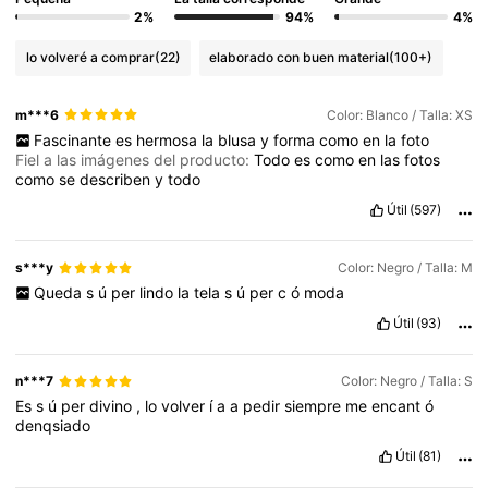
2%
94%
4%
lo volveré a comprar
(22)
elaborado con buen material
(100+)
m***6
Color: Blanco / Talla: XS
Fascinante
es
hermosa
la
blusa
y
forma
como
en
la
foto
Fiel a las imágenes del producto:
Todo
es
como
en
las
fotos
como
se
describen
y
todo
Útil
(597)
s***y
Color: Negro / Talla: M
Queda
s
ú
per
lindo
la
tela
s
ú
per
c
ó
moda
Útil
(93)
n***7
Color: Negro / Talla: S
Es
s
ú
per
divino
,
lo
volver
í
a
a
pedir
siempre
me
encant
ó
denqsiado
Útil
(81)