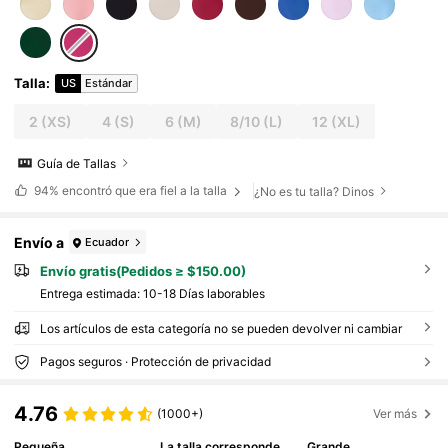
Talla
:
US
Estándar
2
(XS)
4
(S)
6
(M)
8/10
(L)
12
(XL)
Guía de Tallas
94%
encontró que era fiel a la talla
¿No es tu talla? Dinos
Envío a
Ecuador
Envío gratis(Pedidos ≥ $150.00)
Entrega estimada:
10-18 Días laborables
Los artículos de esta categoría no se pueden devolver ni cambiar
Pagos seguros · Protección de privacidad
4.76
(1000+)
Ver más
Pequeña
La talla corresponde
Grande