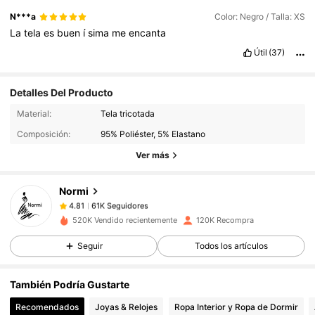
N***a
Color: Negro / Talla: XS
La
tela
es
buen
í
sima
me
encanta
Útil
(37)
Detalles Del Producto
61K Seguidores
4.81
Material:
Tela tricotada
Composición:
95% Poliéster, 5% Elastano
61K Seguidores
4.81
Ver más
61K Seguidores
4.81
61K Seguidores
4.81
Normi
61K Seguidores
4.81
p***o
seguido
Hace 3 horas
520K Vendido recientemente
120K Recompra
61K Seguidores
4.81
Seguir
Todos los artículos
61K Seguidores
4.81
61K Seguidores
4.81
También Podría Gustarte
61K Seguidores
4.81
Recomendados
Joyas & Relojes
Ropa Interior y Ropa de Dormir