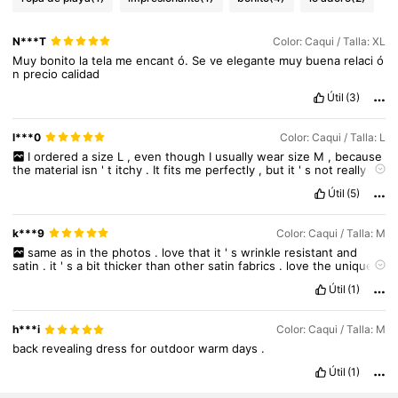
N***T
Color: Caqui / Talla: XL
Muy
bonito
la
tela
me
encant
ó.
Se
ve
elegante
muy
buena
relaci
ó
n
precio
calidad
Útil
(3)
l***0
Color: Caqui / Talla: L
I
ordered
a
size
L
,
even
though
I
usually
wear
size
M
,
because
the
material
isn
'
t
itchy
.
It
fits
me
perfectly
,
but
it
'
s
not
really
my
style
.
Útil
(5)
k***9
Color: Caqui / Talla: M
same
as
in
the
photos
.
love
that
it
'
s
wrinkle
resistant
and
satin
.
it
'
s
a
bit
thicker
than
other
satin
fabrics
.
love
the
unique
back
detail
.
Útil
(1)
h***i
Color: Caqui / Talla: M
back
revealing
dress
for
outdoor
warm
days
.
Útil
(1)