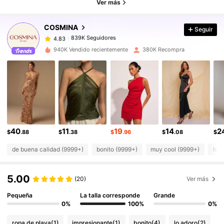
839K Seguidores
4.83
Ver más
839K Seguidores
4.83
COSMINA
Seguir
839K Seguidores
4.83
y***7
seguido
Hace 6 horas
839K Seguidores
4.83
940K Vendido recientemente
380K Recompra
839K Seguidores
4.83
839K Seguidores
4.83
839K Seguidores
4.83
839K Seguidores
4.83
839K Seguidores
4.83
40
11
19
14
2
$
.88
$
.38
$
.96
$
.08
$
de buena calidad (9999+)
bonito (9999+)
muy cool (9999+)
lo 
5.00
(20)
Ver más
Pequeña
La talla corresponde
Grande
0%
100%
0%
ropa de playa
(1)
impresionante
(1)
bonito
(4)
lo adoro
(2)