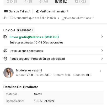
2
(XS)
4
(S)
6
(M)
8/10
(L)
12
(XL)
Guía de Tallas
Verificar mi tamaño
100%
encontró que era fiel a la talla
¿No es tu talla? Dinos
Envío a
Ecuador
Envío gratis(Pedidos ≥ $150.00)
Entrega estimada:
10-18 Días laborables
Devoluciones aceptadas
Pagos seguros · Protección de privacidad
Modelar es vestir:
S
Altura:
173.0
Busto:
81.0
Cintura:
61.0
Caderas:
91.0
Detalles Del Producto
839K Seguidores
4.83
Material:
Satén
839K Seguidores
4.83
Composición:
100% Poliéster