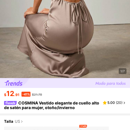
1/7
12
-41%
$
.91
$21.78
COSMINA Vestido elegante de cuello alto
5.00
(
20
)
de satén para mujer, otoño/invierno
Talla
US
3 left