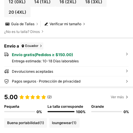
a corta ajustada, base negra con lunares blancos,
12
(0XL)
14
(1XL)
16
(2XL)
18
(3XL)
vestido largo para mujer, vestido de lunares muje
r, vestido de lunares, vestido de cuello polo muje
20
(4XL)
r, vestido elegante largo, vestido ajustado largo,
vestido de lunares mujer, vestido largo de lunare
Guía de Tallas
Verificar mi tamaño
s, vestido ajustado midi, atuendos de trabajo muj
er, vestidos de mujer para trabajo
¿No es tu talla? Dinos
Envío a
Ecuador
Envío gratis(Pedidos ≥ $150.00)
Entrega estimada:
10-18 Días laborables
Devoluciones aceptadas
Pagos seguros · Protección de privacidad
5.00
(2)
Ver más
Pequeña
La talla corresponde
Grande
0%
100%
0%
Buena portabilidad
(1)
loungewear
(1)