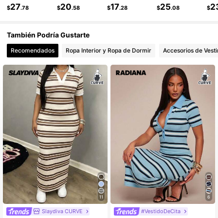
27
20
17
25
2
$
.78
$
.58
$
.28
$
.08
$
También Podría Gustarte
Recomendados
Ropa Interior y Ropa de Dormir
Accesorios de Vesti
11
6
Slaydiva CURVE
#VestidoDeCita