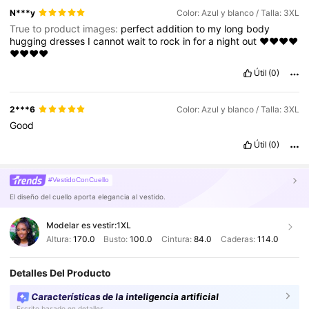
N***y
Color: Azul y blanco / Talla: 3XL
True to product images:
perfect
addition
to
my
long
body
hugging
dresses
I
cannot
wait
to
rock
in
for
a
night
out
❤️❤️❤️❤️
❤️❤️❤️❤️
Útil
(0)
2***6
Color: Azul y blanco / Talla: 3XL
Good
Útil
(0)
#VestidoConCuello
El diseño del cuello aporta elegancia al vestido.
Modelar es vestir:
1XL
Altura:
170.0
Busto:
100.0
Cintura:
84.0
Caderas:
114.0
Detalles Del Producto
Características de la inteligencia artificial
Escrito basado en detalles