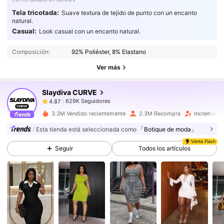
Tela tricotada:
Suave textura de tejido de punto con un encanto
natural.
629K Seguidores
4.87
Casual:
Look casual con un encanto natural.
629K Seguidores
4.87
Composición:
92% Poliéster, 8% Elastano
629K Seguidores
4.87
Ver más
629K Seguidores
4.87
Slaydiva CURVE
629K Seguidores
4.87
e***4
seguido
Hace 2 horas
629K Seguidores
4.87
3.3M Vendido recientemente
2.3M Recompra
Incremento
629K Seguidores
4.87
Esta tienda está seleccionada como
「Botique de moda」
Venta Flash
629K Seguidores
4.87
Seguir
Todos los artículos
629K Seguidores
4.87
629K Seguidores
4.87
629K Seguidores
4.87