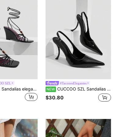
OO SZL
#TaconesElegantes
CUCCOO SZL Sandalias elegantes de fiesta para mujer, con cuña de tacón grueso, punta cuadrada y cordones con cuentas
CUCCOO SZL Sandalias negras de tacón alto para mujer, sexy y de moda, de vamp bajo, punta afilada, forma especial, casuales y versátiles con correa trasera
NEW
$30.80