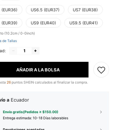
 (EUR36)
US6.5 (EUR37)
US7 (EUR38)
 (EUR39)
US9 (EUR40)
US9.5 (EUR41)
lto (10.2cm / 0-0inch)
a de Tallas
ad:
AÑADIR A LA BOLSA
asta
26
puntos SHEIN calculados al finalizar la compra.
ío a
Ecuador
Envío gratis(Pedidos ≥ $150.00)
Entrega estimada:
10-18 Días laborables
Devoluciones aceptadas