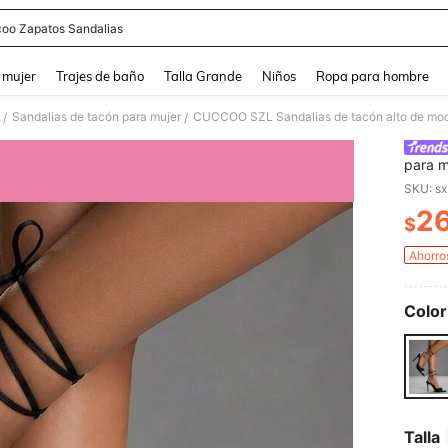
oo Zapatos Sandalias
and down arrow keys to navigate search Búsqueda reciente and Busca y Encuentr
 mujer
Trajes de baño
Talla Grande
Niños
Ropa para hombre
Sandalias de tacón para mujer
CUCCOO SZL Sandalias de tacón alto de moda 
/
/
para m
SKU: s
2
$
PR
Ahorro
Color
Talla