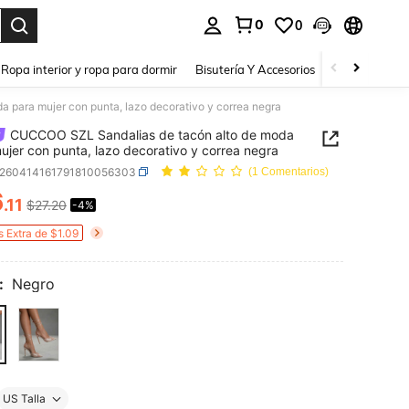
0
0
a. Press Enter to select.
Ropa interior y ropa para dormir
Bisutería Y Accesorios
Zapatos
H
para mujer con punta, lazo decorativo y correa negra
CUCCOO SZL Sandalias de tacón alto de moda
ujer con punta, lazo decorativo y correa negra
x260414161791810056303
(1 Comentarios)
6
.11
$27.20
-4%
ICE AND AVAILABILITY
s Extra de $1.09
:
Negro
US Talla