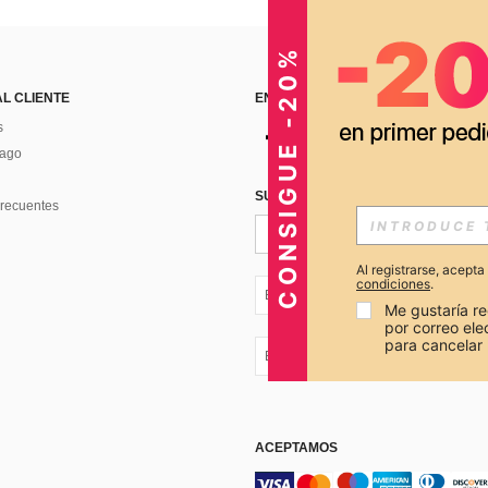
CONSIGUE -20%
AL CLIENTE
ENCUÉNTRANOS EN
s
Pago
SUSCRÍBETE PARA RECIBIR OFERTA
recuentes
Al registrarse, acept
condiciones
.
EC + 593
Me gustaría re
por correo el
para cancelar 
EC + 593
ACEPTAMOS