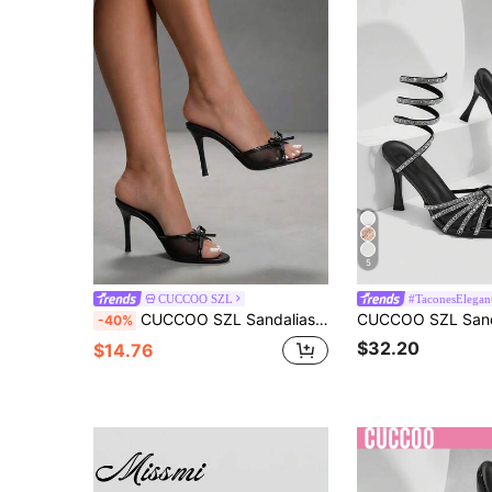
5
CUCCOO SZL
#TaconesElegan
CUCCOO SZL Sandalias de tacón alto con punta abierta, transpirables de malla, versátiles y sencillas con lazo y tacón fino, pantuflas para mujer, verano 2026
-40%
$32.20
$14.76