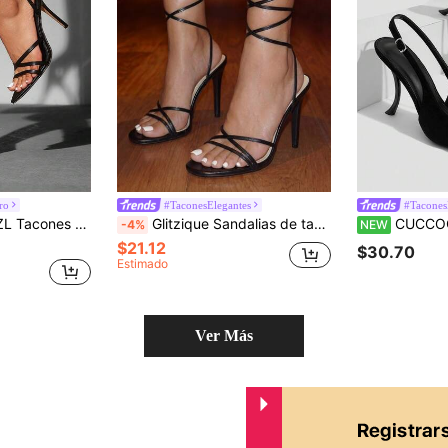
ro
#TaconesElegantes
#Tacones
 tobillo (la dirección de los strass es aleatoria). Regalo de San Valentín, zapatos de verano, zapatos de primavera, primavera, Pascua y Navidad
Glitzique Sandalias de tacón alto de aguja con cordones y tiras, tacones altos de punta abierta para mujer, zapatos de estilo sexy para fiesta y discoteca, calzado de invitada de boda de verano, elegantes tacones formales para eventos de noche
CUCCOO SZL Sandalias de tacón alto negra
-4%
NEW
$21.12
$30.70
Estimado
Ver Más