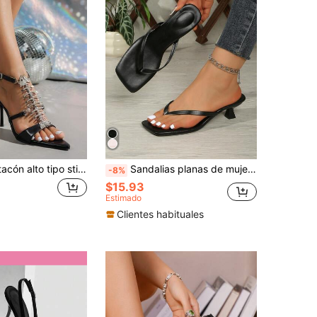
Sandalias de tacón alto tipo stiletto con pedrería y diseño de espina de pescado para mujer - Tacones altos tipo gladiador con punta puntiaguda y correa de tobillo en color negro, adecuadas para fiestas y bodas
Sandalias planas de mujer con punta cuadrada y correa ancha, sandalias de tacón de gatito con correa fina tipo slip-on, estilo versátil
-8%
$15.93
Estimado
Clientes habituales