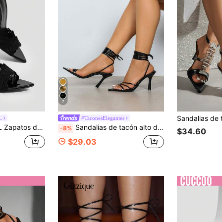
7
L
#TaconesElegantes
 negro elegante, sandalias tipo mule, populares para fiesta de graduación, tacones altos
Sandalias de tacón alto de aguja con punta puntiaguda y punta abierta en color negro para mujer, elegantes, de moda y versátiles para fiestas de noche y uso casual
-8%
$34.60
$29.03