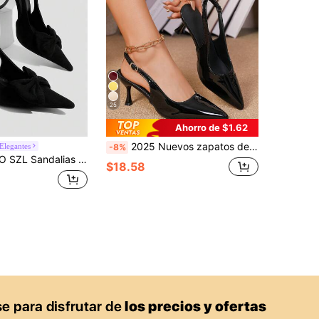
25
Ahorro de $1.62
2025 Nuevos zapatos de tacón alto de punta negra, tacón delgado, acento elegante de hebilla, bombas de slip-on sexy para el trabajo y el transporte
Elegantes
-8%
s para mujer con decoración de lazo, tacón alto puntiagudo de forma especial y correa
$18.58