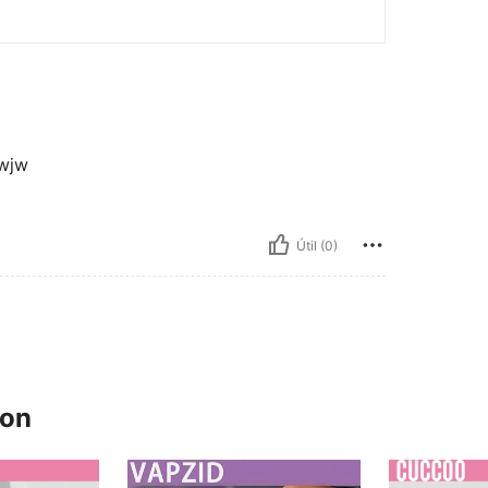
wjw
Útil (0)
ron