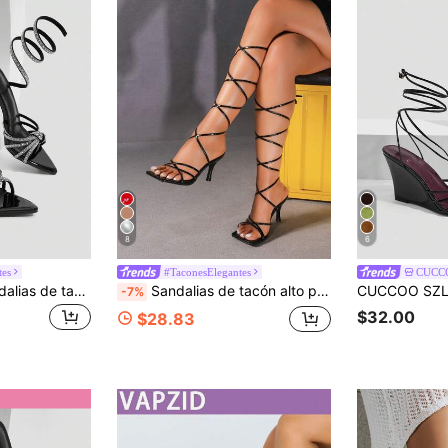
8
6
tes
#TaconesElegantes
CUCC
CUCCOO SZL Sandalias de tacón alto sexy de punta para mujer, moda nueva para fiesta, tacones altos de verano
Sandalias de tacón alto para mujer, negras, con punta cuadrada, tacón de aguja, tiras cruzadas, punta abierta, sexys, de fiesta, de moda, minimalistas, cómodas, que alargan las piernas
-7%
$32.00
$28.83