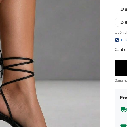
US6
US8
tacón a
Guí
Cantid
Gana h
Env