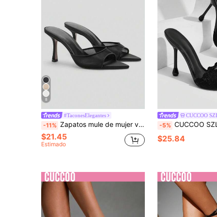
8
#TaconesElegantes
CUCCOO SZ
Zapatos mule de mujer verano 2026, sandalias slip-on de tacón alto con punta fina, elegantes chanclas de exterior con correa, tacones de aguja
CUCCOO SZL Zapatos de mujer para primavera y verano, fiesta nocturna, moda exterior, punta sexy, encaje
-11%
-5%
$21.45
$25.84
Estimado