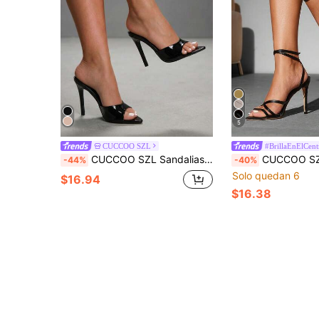
5
CUCCOO SZL
#BrillaEnElCent
CUCCOO SZL Sandalias de tacón alto con punta puntiaguda de moda para mujer, de verano
CUCCOO SZL Tacones altos negros para mujer, tacón fino y estilizado, tacones sexy para fiestas con cadena plateada, cristales de strass y correa para el
-44%
-40%
Solo quedan 6
$16.94
$16.38