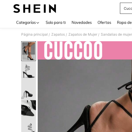
Cucc
Use up 
Categorías
Solo para ti
Novedades
Ofertas
Ropa de
Página principal
Zapatos
Zapatos de Mujer
Sandalias de mujer
/
/
/