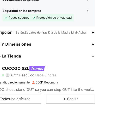
Seguridad en las compras
Pagos seguros
Protección de privacidad
ipción
Satén,Zapatos de tiras,Día de la Madre,Id al-Adha
s Y Dimensiones
4.91
7.3K
898K
4.91
7.3K
898K
 La Tienda
4.91
7.3K
898K
4.91
7.3K
898K
CUCCOO SZL
C***e
seguido
Hace 8 horas
4.91
7.3K
898K
Calificación
Artículos
Seguidores
4.91
7.3K
898K
endido recientemente
560K Recompra
CUCCOO shoes stand OUT so you can step OUT into the world as the baddie that you are.
4.91
7.3K
898K
4.91
7.3K
898K
Todos los artículos
Seguir
4.91
7.3K
898K
4.91
7.3K
898K