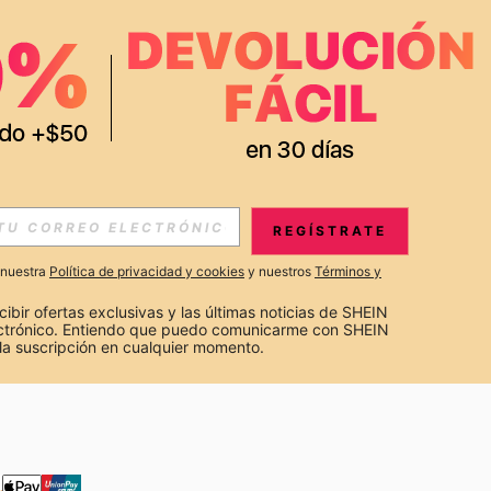
APP
S EXCLUSIVAS, PROMOCIONES Y NOTICIAS DE SHEIN
REGÍSTRATE
Suscribir
a nuestra
Política de privacidad y cookies
y nuestros
Términos y
Suscribirte
cibir ofertas exclusivas y las últimas noticias de SHEIN 
ectrónico. Entiendo que puedo comunicarme con SHEIN 
la suscripción en cualquier momento.
Suscribir