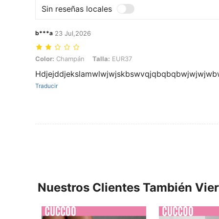
Sin reseñas locales
b***a
23 Jul,2026
Color: Champán, Talla: EUR37
Color:
Champán
Talla:
EUR37
Hdjejddjekslamwlwjwjskbswvqjqbqbqbwjwjwjwb
Traducir
Nuestros Clientes También Vie