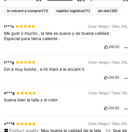
lo volveré a comprar
(11)
rapidez logística
(11)
sin olor
(38)
t***s
Color: Negro / Talla: 3XL
Me
gust
ó
mucho
,
la
tela
es
suave
y
de
buena
calidad
.
Especial
para
tierra
caliente
.
Útil
(2)
t***g
Color: Negro / Talla: 2XL
Est
á
muy
bonita
,
a
mi
mam
á
le
encant
ó
Útil
(0)
n***g
Color: Negro / Talla: 1XL
buena
bien
la
talla
y
el
color
Útil
(0)
v***4
Color: Negro / Talla: 0XL
Product quality:
Muy
buena
la
calidad
de
la
tela
Fit:
Que
de