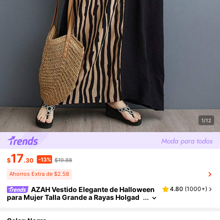
1/12
17
-13%
$
.30
$19.88
Ahorros Extra de $2.58
AZAH Vestido Elegante de Halloween
4.80
(
1000+
)
para Mujer Talla Grande a Rayas Holgad
o con Corte A, Bolsillos, Mangas Cortas
Tipo Murciélago, Cuello en V, Vestido Bohem