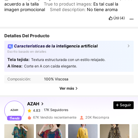
acuerdo
a
la
talla
True to product images:
Es
tal
cual
la
imagen
promocional
Smell description:
No
tiene
aroma
Útil
(4)
Detalles Del Producto
Características de la inteligencia artificial
Escrito basado en detalles
Tela tejida:
Textura estructurada con un estilo relajado.
A línea:
Corte en A con caída elegante.
17K Seguidores
4.83
17K Seguidores
4.83
Composición:
100% Viscosa
17K Seguidores
4.83
Ver más
17K Seguidores
4.83
AZAH
Seguir
17K Seguidores
4.83
v***i
seguido
Hace 14 horas
17K Seguidores
4.83
67K Vendido recientemente
20K Recompra
17K Seguidores
4.83
17K Seguidores
4.83