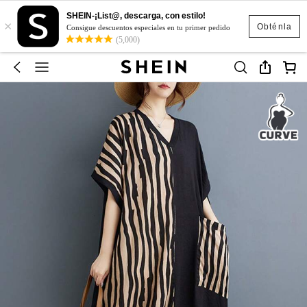
SHEIN-¡List@, descarga, con estilo!
×
Obténla
Consigue descuentos especiales en tu primer pedido
(5,000)