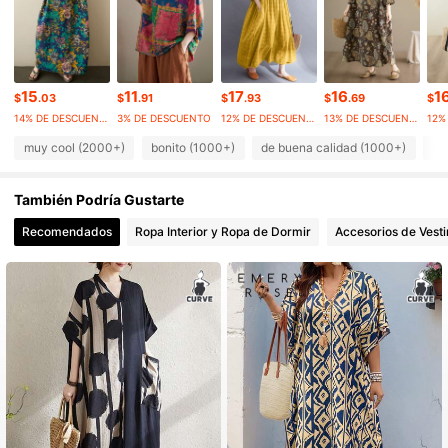
17K Seguidores
4.83
17K Seguidores
4.83
17K Seguidores
4.83
15
11
17
16
1
$
.03
$
.91
$
.93
$
.69
$
14% DE DESCUENTO
3% DE DESCUENTO
12% DE DESCUENTO
13% DE DESCUENTO
muy cool (2000+)
bonito (1000+)
de buena calidad (1000+)
ou
También Podría Gustarte
Recomendados
Ropa Interior y Ropa de Dormir
Accesorios de Vesti