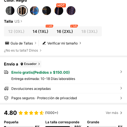
io Casual de Verano 2026 para Vacaciones y
Color: Negro
Playa
Talla
US
1 left
2 left
12
(0XL)
14
(1XL)
16
(2XL)
18
(3XL)
Guía de Tallas
Verificar mi tamaño
¿No es tu talla? Dinos
Envío a
Ecuador
Envío gratis(Pedidos ≥ $150.00)
Entrega estimada:
10-18 Días laborables
Devoluciones aceptadas
Pagos seguros · Protección de privacidad
4.80
(1000+)
Ver más
Pequeña
La talla corresponde
Grande
6%
89%
5%