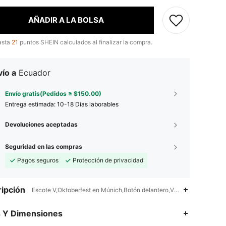
AÑADIR A LA BOLSA
asta
21
puntos SHEIN calculados al finalizar la compra.
ío a
Ecuador
Envío gratis(Pedidos ≥ $150.00)
Entrega estimada:
10-18 Días laborables
Devoluciones aceptadas
Seguridad en las compras
Pagos seguros
Protección de privacidad
ipción
Escote V,Oktoberfest en Múnich,Botón delantero,Volante fruncido
4.89
33K
544K
s Y Dimensiones
4.89
33K
544K