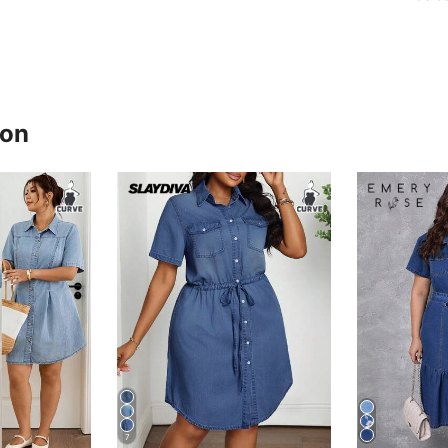
ron
7