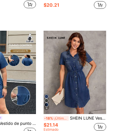
$20.21
4
SHEIN LUNE Vestido de mujer casual con efecto de mezclilla, cintura con cordón y botones delanteros. Vestido de verano de mezclilla para mujer, vestido de camisa vaquera, informal
-18%
¡Últimos 3 días
vaquero elástico casual de talla grande para mujer, verano
$21.14
Estimado