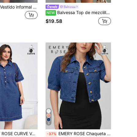
EMERY ROSE Vestido informal de mezclilla con botones frontales y tamaño grande para Primavera y Verano
Balvessa
Balvessa Top de mezclilla con hombros descubiertos talla grande para vacaciones y uso casual
NEW
$19.58
5
SHEIN EMERY ROSE CURVE Vestido midi de verano informal con botones y hombros caídos de tela vaquera para mujer de talla grande
EMERY ROSE Chaqueta vaquera corta con botones y mangas abullonadas para mujer de talla grande
-37%