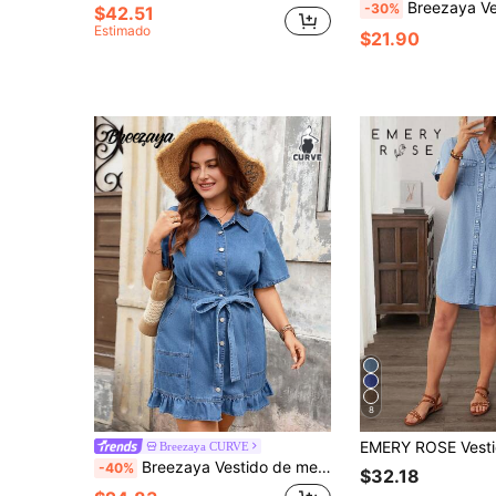
Breezaya Vestido de mezclilla casual holgado sin ma
-30%
$42.51
Estimado
$21.90
8
Breezaya CURVE
Breezaya Vestido de mezclilla casual con volantes en el bajo y cierre de botones delantero para mujer de talla grande
-40%
$32.18