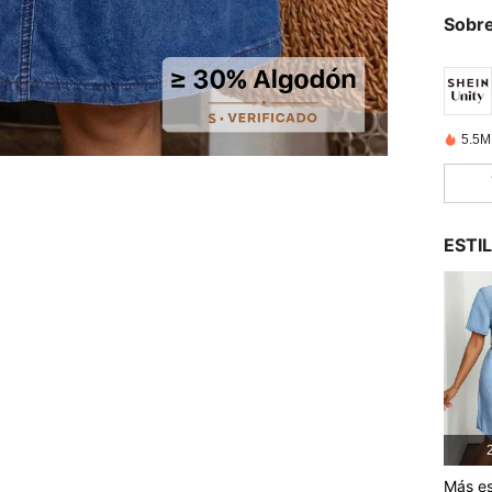
Sobre
5.5M
ESTI
2
Más es