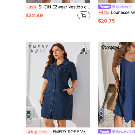
SHEIN EZwear Vestido corto de mezclilla sin mangas para mujer de talla grande
Lounesse
-32%
Lounesse Vestido de mezclilla casual de manga cort
-44%
$32.49
$20.75
5
EMERY ROSE Vestido de mezclilla con solapa y bolsillo delantero con botones para el verano en tallas grandes
Breezaya CU
-4%
¡Últimos 3 días