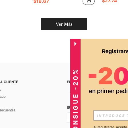
$27.74
$19.67
Ver Más
CONSIGUE -20%
AL CLIENTE
ENCUÉNTRANOS EN
s
Pago
SUSCRÍBETE PARA RECIBIR OFERTA
recuentes
Al registrarse, acept