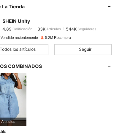
 La Tienda
4.89
33K
544K
4.89
33K
544K
SHEIN Unity
4.89
33K
544K
Calificación
Artículos
Seguidores
5***8
seguido
Hace 1 horas
4.89
33K
544K
 Vendido recientemente
5.2M Recompra
4.89
33K
544K
Todos los artículos
Seguir
4.89
33K
544K
4.89
33K
544K
LOS COMBINADOS
4.89
33K
544K
 Artículos
tilo