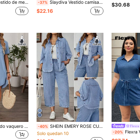
ngas con diseño de bolsillos para mujer talla grande
Slaydiva Vestido camisa de manga larga de mezclilla de talla grande, azul casual
-37%
$30.68
$22.16
EMERY ROSE Vestido vaquero casual con botones delanteros para tallas grandes
SHEIN EMERY ROSE CURVE Blusa de mezclilla lavada informal de talla grande
Flexra
-40%
Flexra Vestido de punto 
-20%
Solo quedan 10