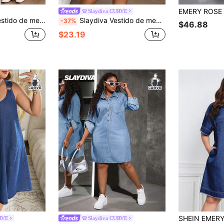
Slaydiva CURVE
a y abotonadura sencilla para mujer de talla grande
Slaydiva Vestido de mezclilla casual con manga corta, abotonado sencillo y cinturón para mujer de talla grande
-37%
$46.88
$23.19
RVE
Slaydiva CURVE