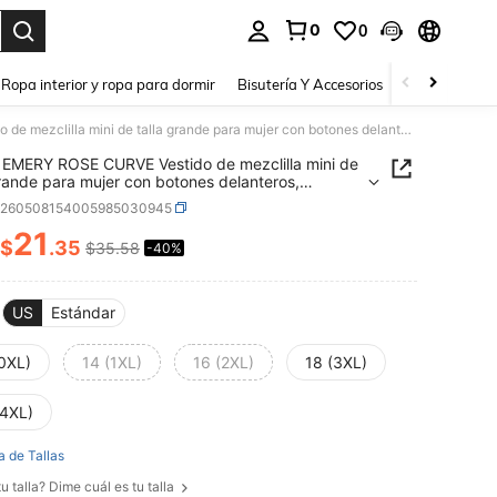
0
0
a. Press Enter to select.
Ropa interior y ropa para dormir
Bisutería Y Accesorios
Zapatos
H
SHEIN EMERY ROSE CURVE Vestido de mezclilla mini de talla grande para mujer con botones delanteros, bolsillos, manga corta, cuello en V, doble bolsillo, cintura con cordón y silueta A, para verano, vacaciones y estilo campestre
EMERY ROSE CURVE Vestido de mezclilla mini de
grande para mujer con botones delanteros,
os, manga corta, cuello en V, doble bolsillo, cintura
z260508154005985030945
rdón y silueta A, para verano, vacaciones y estilo
stre
21
$
.35
$35.58
-40%
ICE AND AVAILABILITY
US
Estándar
(0XL)
14 (1XL)
16 (2XL)
18 (3XL)
(4XL)
a de Tallas
u talla? Dime cuál es tu talla