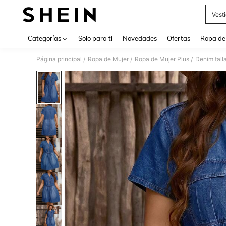
Vest
Use up 
Categorías
Solo para ti
Novedades
Ofertas
Ropa de
Página principal
Ropa de Mujer
Ropa de Mujer Plus
Denim tall
/
/
/