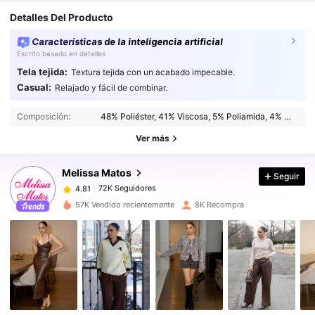
Detalles Del Producto
Características de la inteligencia artificial
Escrito basado en detalles
Tela tejida:
Textura tejida con un acabado impecable.
Casual:
Relajado y fácil de combinar.
72K Seguidores
4.81
72K Seguidores
4.81
Composición:
48% Poliéster, 41% Viscosa, 5% Poliamida, 4% Acrílico, 2% Lana
72K Seguidores
4.81
Ver más
72K Seguidores
4.81
Melissa Matos
Seguir
72K Seguidores
4.81
c***e
seguido
Hace 4 horas
72K Seguidores
4.81
57K Vendido recientemente
8K Recompra
72K Seguidores
4.81
72K Seguidores
4.81
72K Seguidores
4.81
72K Seguidores
4.81
72K Seguidores
4.81