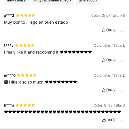
muy cool
(2)
muy recomendable
(1)
talle alto
(1)
a***2
Color: Gris / Talla: XS
Muy
bonito
,
llego
en
buen
estado
Útil
(2)
t***y
Color: Gris / Talla: L
I
realy
like
it
and
reccomnd
it
❤️❤️❤️❤️❤️❤️❤️❤️
Útil
(2)
m***0
Color: Gris / Talla: L
I
like
it
so
so
much
❤️❤️❤️❤️❤️❤️❤️❤️
Útil
(2)
h***a
Color: Gris / Talla: S
❤️❤️❤️❤️❤️❤️❤️❤️❤️❤️❤️❤️❤️❤️❤️❤️❤️❤️❤️❤️❤️❤️❤️❤️❤️❤️❤️❤️❤️
Útil
(1)