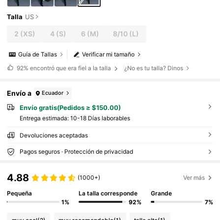
Talla
US
2
(XS)
4
(S)
6
(M)
8/10
(L)
Guía de Tallas
Verificar mi tamaño
92%
encontró que era fiel a la talla
¿No es tu talla? Dinos
Envío a
Ecuador
Envío gratis(Pedidos ≥ $150.00)
Entrega estimada:
10-18 Días laborables
Devoluciones aceptadas
Pagos seguros · Protección de privacidad
4.88
(1000+)
Ver más
Pequeña
La talla corresponde
Grande
1%
92%
7%