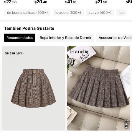
22
20
41
21
5
$
.98
$
.48
$
.18
$
.58
$
de buena calidad (900+)
lo adoro (500+)
suave (400+)
bonito 
También Podría Gustarte
Recomendados
Ropa Interior y Ropa de Dormir
Accesorios de Vesti