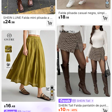
12
Falda plisada casual negra, simple,
18
elegante y versátil para primavera
SHEIN LUNE Falda mini plisada a c
$
.18
24
uadros, casual y de moda para uso
$
.58
diario de mujer en tweed
4
SHEIN Tall
16
SHEIN Tall Falda pantalón de punto
$
.48
10
de cintura alta con estampado de c
$
.73
-41%
ONTRE