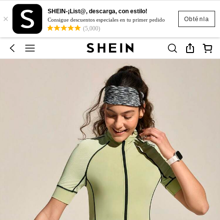
SHEIN-¡List@, descarga, con estilo!
×
Obténla
Consigue descuentos especiales en tu primer pedido
(5,000)