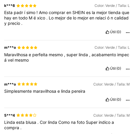
k***6
Color: Verde / Talla: L
Esta
padr
í
simo
!
Amo
comprar
en
SHEIN
es
la
mejor
tienda
que
hay
en
todo
M
é
xico
.
Lo
mejor
de
lo
mejor
en
relaci
ó
n
calidad
y
precio
.
Útil
(0)
m***o
Color: Verde / Talla: L
Maravilhosa
e
perfeita
mesmo
,
super
linda
,
acabamento
impec
á
vel
mesmo
Útil
(0)
m***o
Color: Verde / Talla: M
Simplesmente
maravilhosa
e
linda
pereira
Útil
(0)
5***4
Color: Verde / Talla: M
Linda
esta
blusa
.
Cor
linda
Como
na
foto
Super
indico
a
compra
.