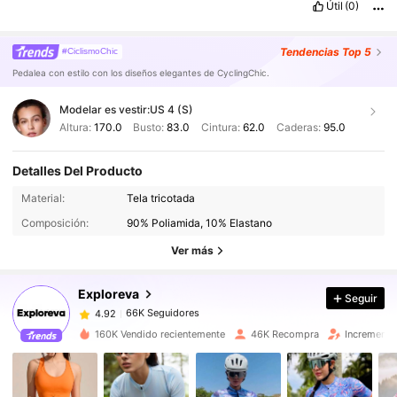
Útil
(0)
Tendencias
Top 5
#CiclismoChic
Pedalea con estilo con los diseños elegantes de CyclingChic.
Modelar es vestir:
US 4 (S)
Altura:
170.0
Busto:
83.0
Cintura:
62.0
Caderas:
95.0
Detalles Del Producto
66K Seguidores
4.92
Material:
Tela tricotada
66K Seguidores
4.92
Composición:
90% Poliamida, 10% Elastano
66K Seguidores
4.92
Ver más
66K Seguidores
4.92
Exploreva
Seguir
66K Seguidores
4.92
k***9
seguido
Hace 10 horas
66K Seguidores
4.92
160K Vendido recientemente
46K Recompra
Incremento
66K Seguidores
4.92
66K Seguidores
4.92