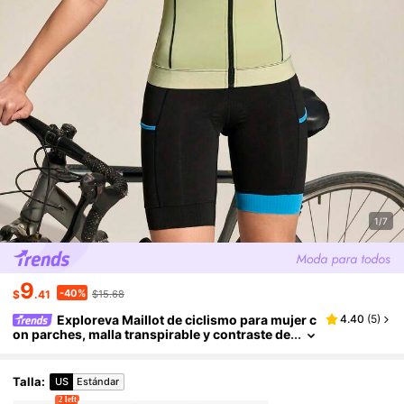
1/7
9
-40%
$
.41
$15.68
Exploreva Maillot de ciclismo para mujer c
4.40
(
5
)
on parches, malla transpirable y contraste de
colores para deportes al aire libre
Talla
:
US
Estándar
2 left