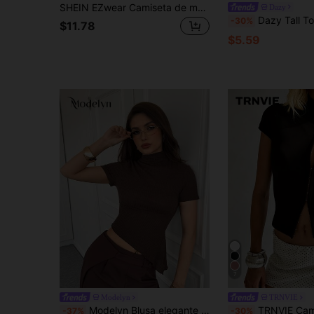
SHEIN EZwear Camiseta de manga larga ajustada con espalda descubierta color borgoña, adecuada para citas de San Valentín, fiestas de Año Nuevo y uso diario, primavera/verano
Dazy
Dazy Tall Top casual sexy para mujer de cuello redondo, manga larga, aju
-30%
$11.78
$5.59
7
Modelyn
TRNVIE
Modelyn Blusa elegante de mujer con cuello alto, plisada, texturizada y asimétrica
TRNVIE Camiseta de mujer de manga corta ajustada con cuello alto 
-37%
-30%