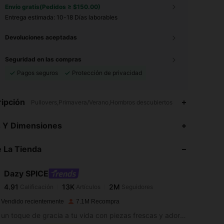
Envío gratis(Pedidos ≥ $150.00)
Entrega estimada:
10-18 Días laborables
Devoluciones aceptadas
Seguridad en las compras
Pagos seguros
Protección de privacidad
ipción
Pullovers,Primavera/Verano,Hombros descubiertos
s Y Dimensiones
 La Tienda
4.91
13K
2M
4.91
13K
2M
Dazy SPICE
4.91
13K
2M
Calificación
Artículos
Seguidores
4.91
13K
2M
 Vendido recientemente
7.1M Recompra
Añade un toque de gracia a tu vida con piezas frescas y adorables.
4.91
13K
2M