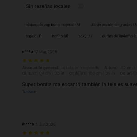
Sin reseñas locales
elaborado con buen material (3)
día de acción de gracias (3
regalo (1)
bonito (8)
sexy (1)
outfits de invierno (1
n***u
17 Mar,2026
Adecuado general: La talla corresponde, Altura: 162 cm / 64 in, Peso: 
Adecuado general:
La talla corresponde
Altura:
162 cm / 
Cintura:
84 cm / 33 in
Caderas:
100 cm / 39 in
Color:
Ca
Super bonita me encantó también la tela es suav
Traducir
m***b
5 Jul,2026