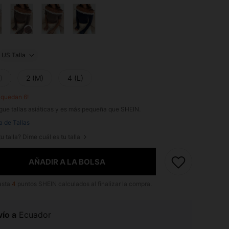
US Talla
)
2 (M)
4 (L)
o quedan 6!
gue tallas asiáticas y es más pequeña que SHEIN.
a de Tallas
u talla? Dime cuál es tu talla
AÑADIR A LA BOLSA
asta
4
puntos SHEIN calculados al finalizar la compra.
ío a
Ecuador