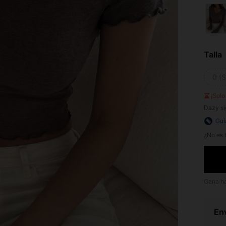
Talla
0 (S
¡Sol
Dazy si
Guí
¿No es t
Gana h
Env