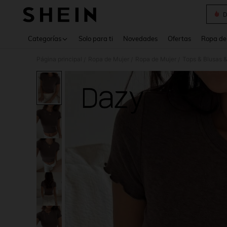
D
Use up 
Categorías
Solo para ti
Novedades
Ofertas
Ropa de
Página principal
Ropa de Mujer
Ropa de Mujer
Tops & Blusas 
/
/
/