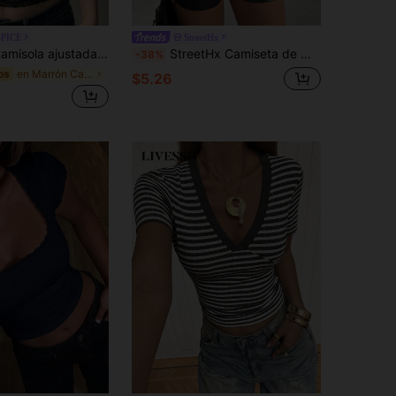
SPICE
StreetHx
ngas con ribete de encaje y lazo para mujer, top corto para salir
StreetHx Camiseta de manga corta de malla transparente con patchwork de encaje para mujer, estilo streetwear de verano
-38%
en Marrón Camisetas sin mangas frescas
os
$5.26