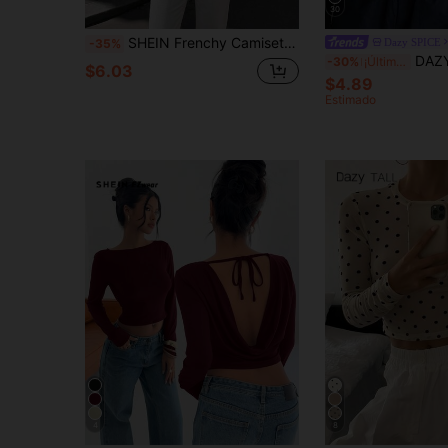
30
SHEIN Frenchy Camiseta básica simple de mujer con pliegues y contraste de colores a rayas
Dazy SPICE
-35%
DAZY Camiseta ajustada 
-30%
¡Últimos 3 días
$6.03
$4.89
Estimado
4
8