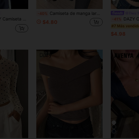
7
Camiseta de manga larga con cuello en U para mujer, nuevo diseño de botones de moda primavera/otoño, estilo Pure Desire Hot Girl, top corto casual versátil de corte ajustado
Dazy 
-40%
de manga corta con cuello cuadrado para mujer, verano
DAZY Camisola ajustada sin ma
-41%
$4.80
#7 Más vendid
$4.98