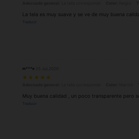
Adecuado general: La talla corresponde, Color: Negro, Talla: L
Adecuado general:
La talla corresponde
Color:
Negro
T
La tela es muy suave y se ve de muy buena calid
Traducir
m***e
25 Jul,2026
Adecuado general: La talla corresponde, Color: Marrón, Talla: S
Adecuado general:
La talla corresponde
Color:
Marrón
Muy buena calidad , un poco transparente pero s
Traducir