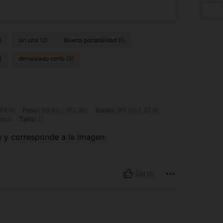
)
sin olor (2)
Buena portabilidad (1)
)
demasiado corto (3)
69 kg / 152 lbs, Busto: 93 cm / 37 in, Cintura: 84 cm / 33 in, Caderas: 100 cm / 39
64 in
Peso:
69 kg / 152 lbs
Busto:
93 cm / 37 in
qui
Talla:
L
e y corresponde a la imagen
Útil (2)