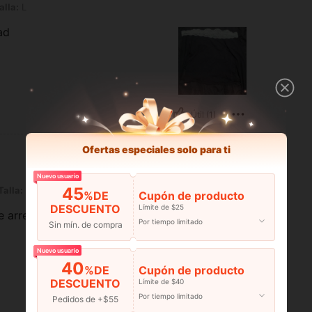
alla:
L
ad
Útil (1)
Ofertas especiales solo para ti
Nuevo usuario
45
Talla:
S
%DE
Cupón de producto
DESCUENTO
Límite de $25
e arregla poniendo otra abajo
Por tiempo limitado
Sin mín. de compra
Nuevo usuario
40
%DE
Cupón de producto
DESCUENTO
Límite de $40
Por tiempo limitado
Útil (0)
Pedidos de +$55