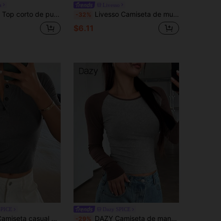
a
Livesso
 acanalado con cuello cuadrado y ribete de encaje para mujer
Livesso Camiseta de mujer de verano de manga corta, cuello en V y ajustada con rayas
-32%
$6.11
SPICE
Dazy SPICE
rta de verano con cuello redondo y cierre parcial de botones para mujer
DAZY Camiseta de manga larga con bloques de color para mujer, ropa de otoño
-29%