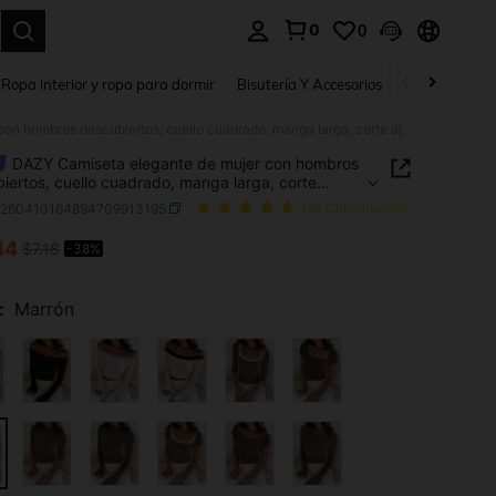
0
0
a. Press Enter to select.
Ropa interior y ropa para dormir
Bisutería Y Accesorios
Zapatos
H
DAZY Camiseta elegante de mujer con hombros descubiertos, cuello cuadrado, manga larga, corte ajustado, minimalista, sexy, casual, capa base tipo pulóver
DAZY Camiseta elegante de mujer con hombros
iertos, cuello cuadrado, manga larga, corte
do, minimalista, sexy, casual, capa base tipo
z260410164894709913195
(90 Comentarios)
r
44
$7.18
-38%
ICE AND AVAILABILITY
:
Marrón