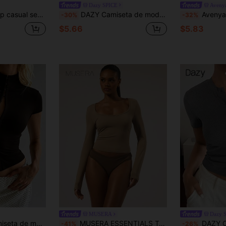
Dazy SPICE
Aveny
ste ceñido, de malla con lunares aterciopelados, para mujeres altas
DAZY Camiseta de moda ajustada de unicolor con hombros descubiertos para mujer, de verano
Avenya Top corto de punto
-30%
-32%
$5.66
$5.83
MUSERA
Dazy 
y botones, color liso, estilo minimalista, primavera/verano
MUSERA ESSENTIALS Top ajustado de manga larga con cuello de pico, básico, casual, para salir, de noche, sexy, lindo y acogedor, para otoño, primavera y verano, para vacaciones
DAZY Camiseta casual de manga co
-41%
-26%