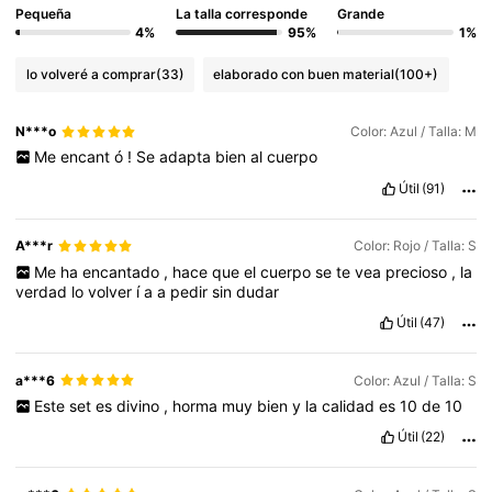
Pequeña
La talla corresponde
Grande
4%
95%
1%
lo volveré a comprar
(33)
elaborado con buen material
(100+)
N***o
Color: Azul / Talla: M
Me
encant
ó
!
Se
adapta
bien
al
cuerpo
Útil
(91)
A***r
Color: Rojo / Talla: S
Me
ha
encantado
,
hace
que
el
cuerpo
se
te
vea
precioso
,
la
verdad
lo
volver
í
a
a
pedir
sin
dudar
Útil
(47)
a***6
Color: Azul / Talla: S
Este
set
es
divino
,
horma
muy
bien
y
la
calidad
es
10
de
10
Útil
(22)