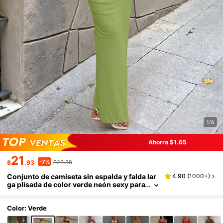
1/6
Ahorra $1.65
21
-7%
$
.93
$23.58
Conjunto de camiseta sin espalda y falda lar
4.90
(
1000+
)
ga plisada de color verde neón sexy para
mujer, conjunto elegante para vacacione
s de verano
Color: Verde