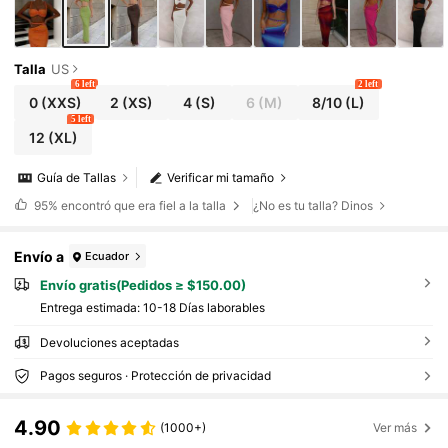
Talla
US
6 left
2 left
0
(XXS)
2
(XS)
4
(S)
6
(M)
8/10
(L)
5 left
12
(XL)
Guía de Tallas
Verificar mi tamaño
95%
encontró que era fiel a la talla
¿No es tu talla? Dinos
Envío a
Ecuador
Envío gratis(Pedidos ≥ $150.00)
Entrega estimada:
10-18 Días laborables
Devoluciones aceptadas
Pagos seguros · Protección de privacidad
4.90
(1000+)
Ver más