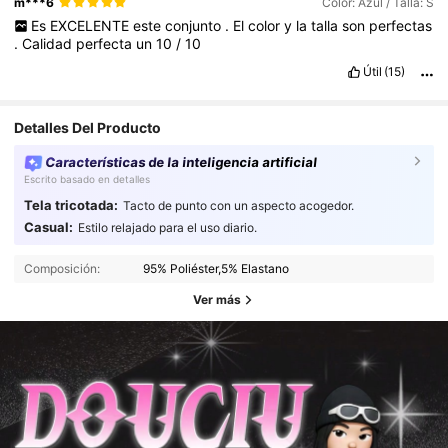
m***6
Color: Azul / Talla: S
Es
EXCELENTE
este
conjunto
.
El
color
y
la
talla
son
perfectas
.
Calidad
perfecta
un
10
/
10
Útil
(15)
Detalles Del Producto
Características de la inteligencia artificial
Escrito basado en detalles
Tela tricotada:
Tacto de punto con un aspecto acogedor.
Casual:
Estilo relajado para el uso diario.
Composición:
95% Poliéster,5% Elastano
Ver más