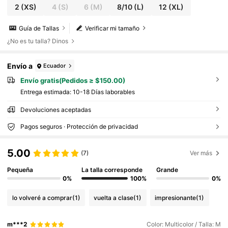
2
(XS)
4
(S)
6
(M)
8/10
(L)
12
(XL)
Guía de Tallas
Verificar mi tamaño
¿No es tu talla? Dinos
Envío a
Ecuador
Envío gratis(Pedidos ≥ $150.00)
Entrega estimada:
10-18 Días laborables
Devoluciones aceptadas
Pagos seguros · Protección de privacidad
5.00
(7)
Ver más
Pequeña
La talla corresponde
Grande
0%
100%
0%
lo volveré a comprar
(1)
vuelta a clase
(1)
impresionante
(1)
m***2
Color: Multicolor / Talla: M