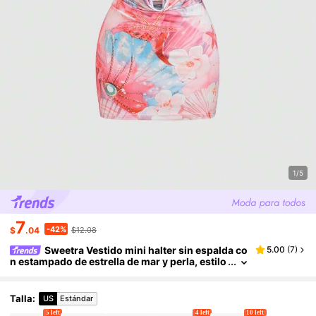
1/5
7
-42%
$
.04
$12.08
Sweetra Vestido mini halter sin espalda co
5.00
(
7
)
n estampado de estrella de mar y perla, estilo
casual y sexy de playa y resort de verano par
a mujer
Talla
:
US
Estándar
5 left
4 left
10 left