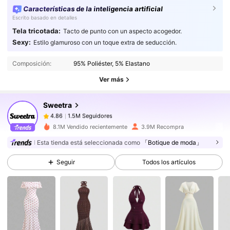
Características de la inteligencia artificial
Escrito basado en detalles
Tela tricotada:
Tacto de punto con un aspecto acogedor.
Sexy:
1.5M Seguidores
4.86
Estilo glamuroso con un toque extra de seducción.
1.5M Seguidores
4.86
Composición:
95% Poliéster, 5% Elastano
1.5M Seguidores
4.86
Ver más
1.5M Seguidores
4.86
Sweetra
1.5M Seguidores
4.86
V***n
seguido
Hace 1 horas
8.1M Vendido recientemente
3.9M Recompra
1.5M Seguidores
4.86
Esta tienda está seleccionada como
「Botique de moda」
1.5M Seguidores
4.86
1.5M Seguidores
Seguir
Todos los artículos
4.86
1.5M Seguidores
4.86
1.5M Seguidores
4.86
1.5M Seguidores
4.86