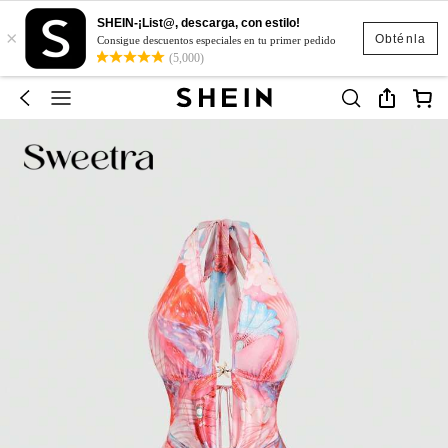
SHEIN-¡List@, descarga, con estilo!
×
Obténla
Consigue descuentos especiales en tu primer pedido
(5,000)