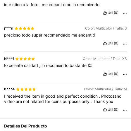
id
é
ntico
a
la
foto
,
me
encant
ö
oo
lo
recomiendo
Útil
(0)
j***n
Color: Multicolor / Talla: S
precioso
todo
super
recomendado
me
encant
ó
Útil
(0)
N***i
Color: Multicolor / Talla: XS
Excelente
calidad
,
lo
recomiendo
bastante
💞
Útil
(0)
b***4
Color: Multicolor / Talla: M
I
received
the
item
in
good
and
perfect
condition
.
Photosand
video
are
not
related
for
coins
purposes
only
.
Thank
you
Útil
(0)
Detalles Del Producto