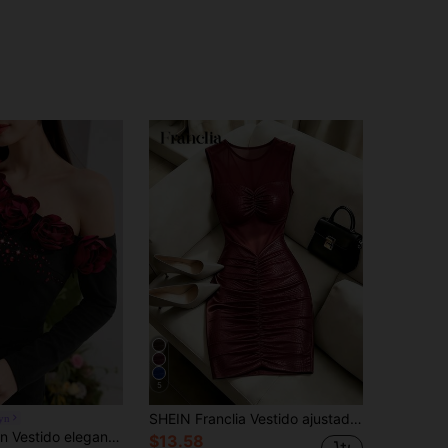
5
SHEIN Franclia Vestido ajustado ceñido con pliegues, parches de malla, sin mangas, estampado de leopardo, ajuste ceñido, adecuado para fiestas y discotecas, primavera/verano
yn
 con cuello asimétrico y decoración floral 3D para mujer
$13.58