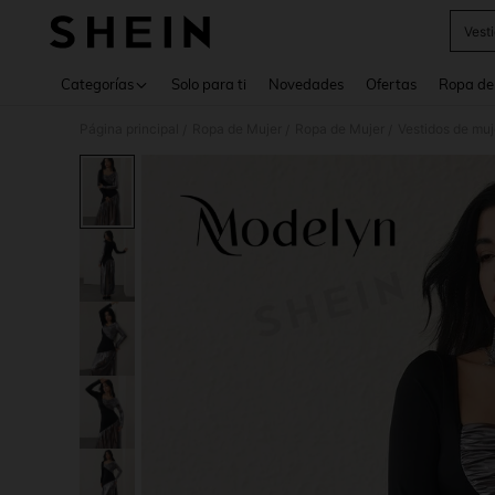
Vest
Use up 
Categorías
Solo para ti
Novedades
Ofertas
Ropa de
Página principal
Ropa de Mujer
Ropa de Mujer
Vestidos de muj
/
/
/