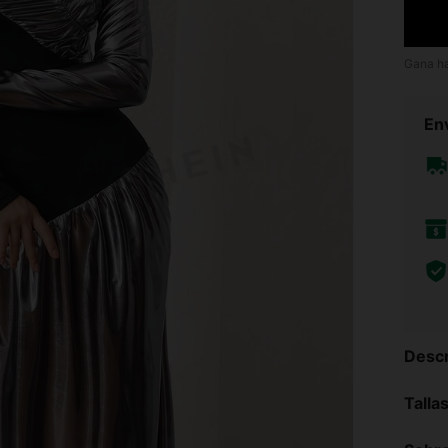
Gana h
Env
Descr
Talla