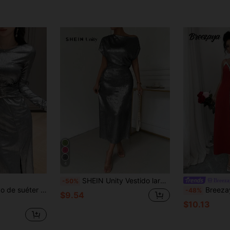
4
SHEIN Unity Vestido largo de fiesta elegante de verano para mujer con cuello asimétrico de manga corta estilo murciélago y acabado metálico
Breeza
-50%
con brillo gris, vestido de fiesta, vestido de otoño elegante para mujer
Breezaya Vestido largo de mujer con c
-48%
$9.54
$10.13