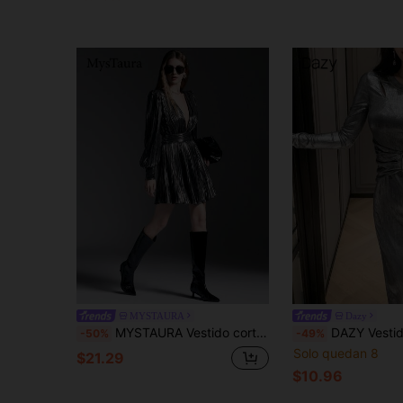
MYSTAURA
Dazy
MYSTAURA Vestido corto con escote en V profundo y acabado metálico de moda y sexy para mujer
DAZY Vestido de suéter de punto abierto con escote en V de manga larga 
-50%
-49%
Solo quedan 8
$21.29
$10.96