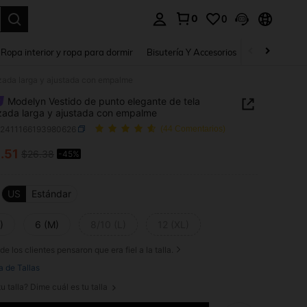
0
0
a. Press Enter to select.
Ropa interior y ropa para dormir
Bisutería Y Accesorios
Zapatos
H
izada larga y ajustada con empalme
Modelyn Vestido de punto elegante de tela
zada larga y ajustada con empalme
z2411166193980626
(44 Comentarios)
4
.51
$26.38
-45%
ICE AND AVAILABILITY
US
Estándar
)
6 (M)
8/10 (L)
12 (XL)
de los clientes pensaron que era fiel a la talla.
a de Tallas
u talla? Dime cuál es tu talla