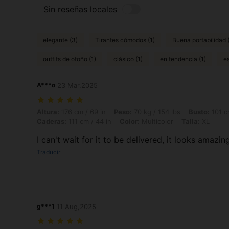
Sin reseñas locales
elegante (3)
Tirantes cómodos (1)
Buena portabilidad (
outfits de otoño (1)
clásico (1)
en tendencia (1)
e
A***o
23 Mar,2025
Altura: 176 cm / 69 in, Peso: 70 kg / 154 lbs, Busto: 101 cm / 40 in, C
Altura:
176 cm / 69 in
Peso:
70 kg / 154 lbs
Busto:
101 c
Caderas:
111 cm / 44 in
Color:
Multicolor
Talla:
XL
I can't wait for it to be delivered, it looks amazin
Traducir
g***1
11 Aug,2025