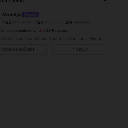
 La Tienda
4.92
12K
1.2M
4.92
12K
1.2M
Modelyn
4.92
12K
1.2M
Calificación
Artículos
Seguidores
4.92
12K
1.2M
 Vendido recientemente
2.2M Recompra
Donde la Sofisticación de Medio Oriente se Une con la Elegancia más Actual
4.92
12K
1.2M
4.92
12K
1.2M
Todos los artículos
Seguir
4.92
12K
1.2M
4.92
12K
1.2M
4.92
12K
1.2M
4.92
12K
1.2M