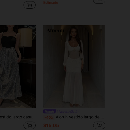
Estimado
#AtractivoSutil
ontraste, vestido de fiesta, vestido de sol, vestido de graduación, vestido de lujo con lentejuelas para Año Nuevo, vestido brillante de carnaval
Aloruh Vestido largo de fiesta de unicolor con cuello cuadrado elegante, decoración floral y cintura ceñida
-40%
$15.05