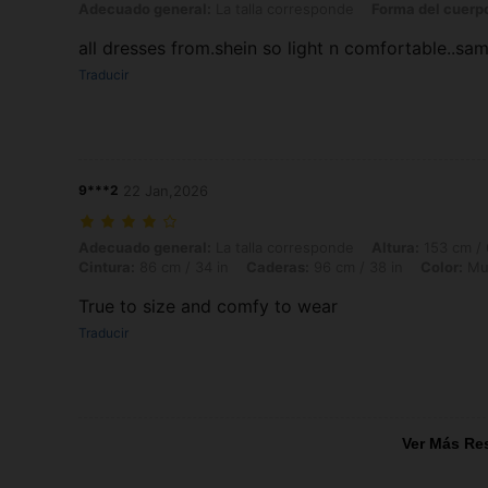
Adecuado general: La talla corresponde, Forma del cuerpo: Manzana,
Adecuado general:
La talla corresponde
Forma del cuerp
all dresses from.shein so light n comfortable..sam
Traducir
9***2
22 Jan,2026
Adecuado general: La talla corresponde, Altura: 153 cm / 60 in, Peso: 
Adecuado general:
La talla corresponde
Altura:
153 cm / 
Cintura:
86 cm / 34 in
Caderas:
96 cm / 38 in
Color:
Mul
True to size and comfy to wear
Traducir
Ver Más Re