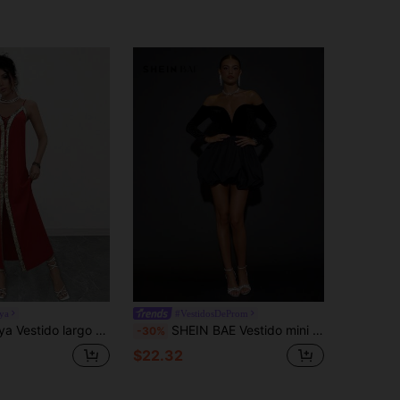
ya
#VestidosDeProm
ordón ajustable en la cintura, suelto, con parches de encaje y lentejuelas, y textura
SHEIN BAE Vestido mini elegante con parte superior de terciopelo y bajo con estampado floral, manga larga, adecuado para citas casuales, fiestas en discotecas, fiestas de cócteles, citas románticas, capas de otoño/invierno, reuniones, Halloween, Navidad
-30%
$22.32