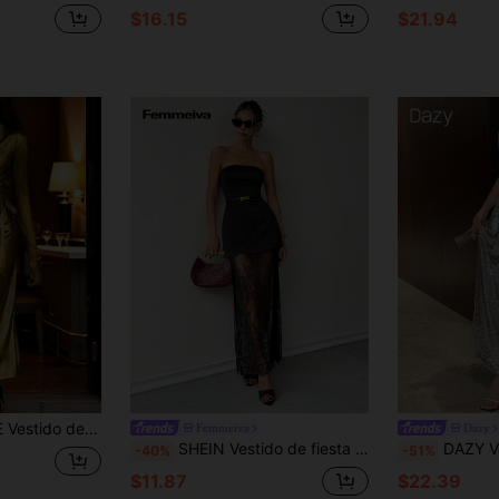
$16.15
$21.94
ues metálicos y vuelo en el bajo, para otoño/invierno
Femmeiva
Dazy
SHEIN Vestido de fiesta de noche seductor de verano con estampado floral negro para mujer, sin tirantes, de encaje, elegante y formal, anti-exposición, para boda y graduación
DAZY Vestido largo casual de mujer de unicolor con tirantes de c
-40%
-51%
$11.87
$22.39