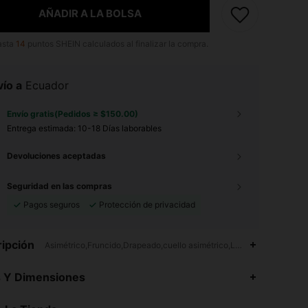
AÑADIR A LA BOLSA
asta
14
puntos SHEIN calculados al finalizar la compra.
ío a
Ecuador
Envío gratis(Pedidos ≥ $150.00)
Entrega estimada:
10-18 Días laborables
Devoluciones aceptadas
Seguridad en las compras
Pagos seguros
Protección de privacidad
ipción
Asimétrico,Fruncido,Drapeado,cuello asimétrico,Lavadora, no limpia
s Y Dimensiones