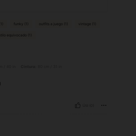
1)
funky (1)
outfits a juego (1)
vintage (1)
stilo equivocado (1)
intura: 80 cm / 31 in, Caderas: 111 cm / 44 in, Color: Multicolor, Talla: XL
m / 40 in
Cintura:
80 cm / 31 in
g
Útil (0)