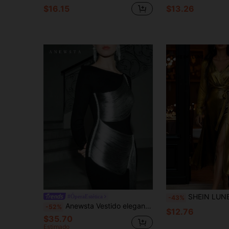
$16.15
$13.26
SHEIN LUNE Vestido de punto con cintura anudada, plieg
#ÓperaEstética
-43%
Anewsta Vestido elegante de manga larga con cuello redondo ajustado y flecos para fiestas y cenas
-52%
$12.76
$35.70
Estimado