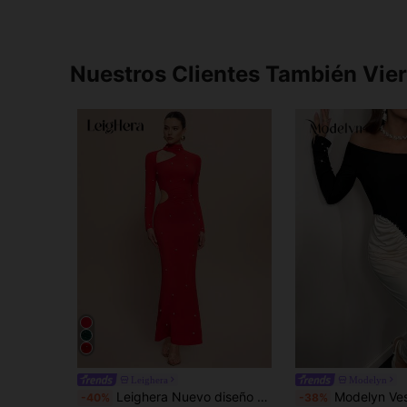
Nuestros Clientes También Vie
Leighera
Modelyn
Leighera Nuevo diseño de vestido largo de punto calado con perlas para blogger, ropa de Año Nuevo, atuendo de mujer maxi
Modelyn Vestido elegante de mujer con hombros descubiertos, drapeado y decor
-40%
-38%