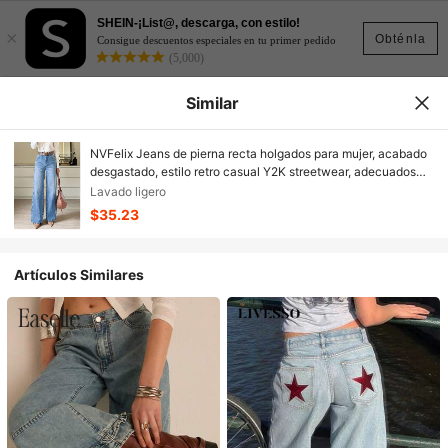
SHEIN-¡List@, descarga, con estilo!
×
Obténla
Consigue descuentos especiales en tu primer pedido
(5,000)
Similar
NVFelix Jeans de pierna recta holgados para mujer, acabado
desgastado, estilo retro casual Y2K streetwear, adecuados
para vacaciones de primavera & verano
Lavado ligero
$35.23
Artículos Similares