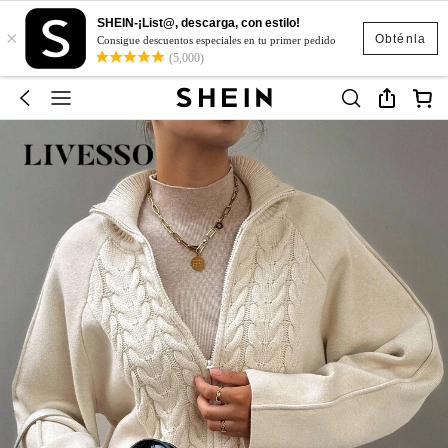
SHEIN-¡List@, descarga, con estilo!
×
Obténla
Consigue descuentos especiales en tu primer pedido
(5,000)