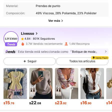
801K Seguidores
4.84
Material:
Prendas de punto
801K Seguidores
4.84
Composición:
49% Viscosa, 28% Poliamida, 23% Poliéster
801K Seguidores
4.84
Ver más
801K Seguidores
4.84
Livesso
801K Seguidores
4.84
p***8
seguido
Hace 2 horas
801K Seguidores
4.84
3.7M Vendido recientemente
1.4M Recompra
Esta tienda está seleccionada como
「Botique de moda」
801K Seguidores
4.84
Venta Flash
801K Seguidores
4.84
Seguir
Todos los artículos
801K Seguidores
4.84
801K Seguidores
4.84
801K Seguidores
4.84
15
22
23
16
1
$
.76
$
.08
$
.92
$
.90
$