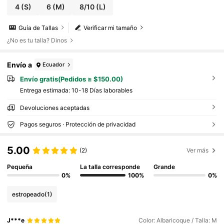
4
(S)
6
(M)
8/10
(L)
Guía de Tallas
Verificar mi tamaño
¿No es tu talla? Dinos
Envío a
Ecuador
Envío gratis(Pedidos ≥ $150.00)
Entrega estimada:
10-18 Días laborables
Devoluciones aceptadas
Pagos seguros · Protección de privacidad
5.00
(2)
Ver más
Pequeña
La talla corresponde
Grande
0%
100%
0%
estropeado
(1)
J***e
Color: Albaricoque / Talla: M