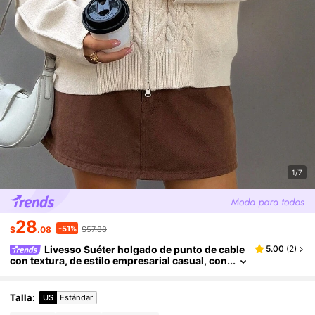
1/7
28
-51%
$
.08
$57.88
Livesso Suéter holgado de punto de cable
5.00
(
2
)
con textura, de estilo empresarial casual, con
cuello alto y mangas raglán, elegante cárdiga
n para uso en la oficina, otoño/invierno
Talla
:
US
Estándar