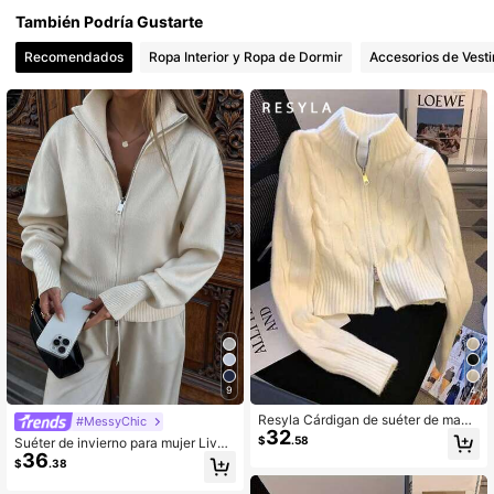
También Podría Gustarte
Recomendados
Ropa Interior y Ropa de Dormir
Accesorios de Vesti
9
4
Resyla Cárdigan de suéter de mang
#MessyChic
32
a larga con textura y cierre de crem
$
.58
Suéter de invierno para mujer Live
allera para mujer, estilo preppy de m
36
To Mo, cárdigan de punto casual de
$
.38
oda
negocios, manga larga con cremall
era delantera, esencial para volver