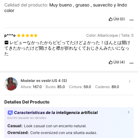
Calidad del producto:
Muy
bueno
,
grueso
,
suavecito
y
lindo
color
Útil
(0)
p***o
Color: Albaricoque / Talla: S
レビューなかったからビビってたけどよかった！ほんとは開け
てきたかったけど開けると襟が折れなくておじさんみたいになっ
た
Útil
(4)
Modelar es vestir:
US 4 (S)
Altura:
167.0
Busto:
85.0
Cintura:
59.0
Caderas:
89.0
Detalles Del Producto
Características de la inteligencia artificial
Escrito basado en detalles
Casual:
Look casual con un encanto natural.
Oversized:
Corte oversized con una silueta audaz.