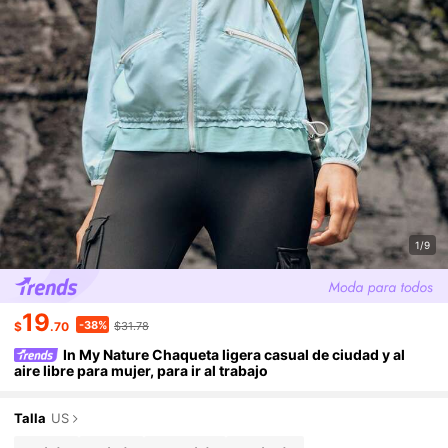
1/9
19
-38%
$
.70
$31.78
In My Nature Chaqueta ligera casual de ciudad y al
aire libre para mujer, para ir al trabajo
Talla
US