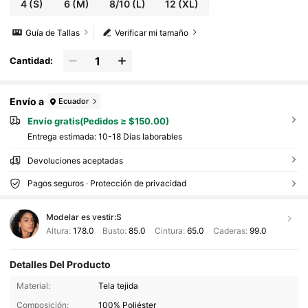
4
(S)
6
(M)
8/10
(L)
12
(XL)
Guía de Tallas
Verificar mi tamaño
Cantidad:
Envío a
Ecuador
Envío gratis(Pedidos ≥ $150.00)
Entrega estimada:
10-18 Días laborables
Devoluciones aceptadas
Pagos seguros · Protección de privacidad
Modelar es vestir:
S
Altura:
178.0
Busto:
85.0
Cintura:
65.0
Caderas:
99.0
Detalles Del Producto
218K Seguidores
4.88
Material:
Tela tejida
218K Seguidores
4.88
Composición:
100% Poliéster