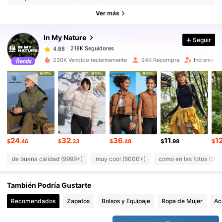
218K Seguidores
4.88
Ver más
218K Seguidores
4.88
In My Nature
Seguir
218K Seguidores
4.88
a***f
seguido
Hace 8 horas
218K Seguidores
4.88
230K Vendido recientemente
94K Recompra
Incremento
218K Seguidores
4.88
218K Seguidores
4.88
218K Seguidores
4.88
218K Seguidores
4.88
218K Seguidores
4.88
24
32
36
11
1
$
.46
$
.33
$
.48
$
.98
$
de buena calidad (9999+)
muy cool (6000+)
como en las fotos (50
También Podría Gustarte
Recomendados
Zapatos
Bolsos y Equipaje
Ropa de Mujer
Ac