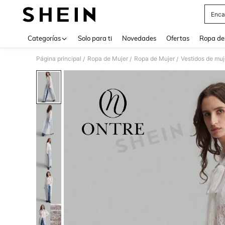
Enca
Use up 
Categorías
Solo para ti
Novedades
Ofertas
Ropa de
Página principal
Ropa de Mujer
Ropa de Mujer
Vestidos de muj
/
/
/