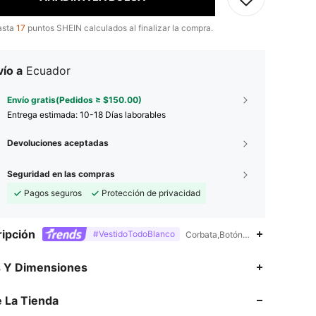
asta
17
puntos SHEIN calculados al finalizar la compra.
ío a
Ecuador
Envío gratis(Pedidos ≥ $150.00)
Entrega estimada:
10-18 Días laborables
Devoluciones aceptadas
Seguridad en las compras
Pagos seguros
Protección de privacidad
ipción
#VestidoTodoBlanco
Corbata,Botón delantero,Camisa
4.84
3.5K
1.6M
s Y Dimensiones
4.84
3.5K
1.6M
 La Tienda