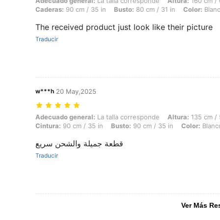
Adecuado general: La talla corresponde, Altura: 160 cm / 63 in, Peso: 
Adecuado general:
La talla corresponde
Altura:
160 cm / 
Caderas:
90 cm / 35 in
Busto:
80 cm / 31 in
Color:
Blan
The received product just look like their picture
Traducir
w***h
20 May,2025
Adecuado general: La talla corresponde, Altura: 135 cm / 53 in, Peso: 
Adecuado general:
La talla corresponde
Altura:
135 cm / 
Cintura:
90 cm / 35 in
Busto:
90 cm / 35 in
Color:
Blanc
قطعة جميلة والشحن سريع
Traducir
Ver Más Re