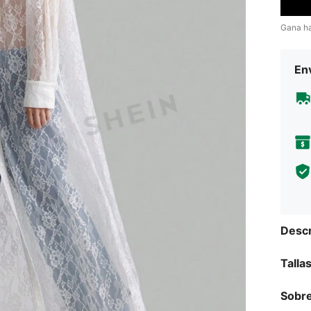
Gana h
Env
Descr
Talla
Sobre