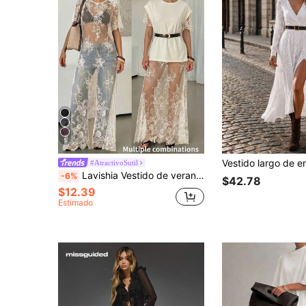
5
#AtractivoSutil
Lavishia Vestido de verano sexy estilo vacaciones para mujer con encaje transparente y manga corta
-6%
$42.78
$12.39
Estimado