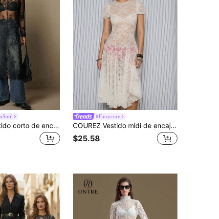
oSutil
#Fairycore
Freevana Vestido corto de encaje negro estilo bohemio vintage, elegante y versátil para uso diario, nuevo vestido de fiesta para mujer de principios de primavera
COUREZ Vestido midi de encaje con mangas abultadas / Ropa de primavera Y2K para mujeres, vestido blanco lindo y sexy de estilo Cottagecore para citas, salidas y San Valentín
$25.58