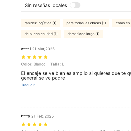
Sin reseñas locales
rapidez logística (1)
para todas las chicas (1)
como en l
de buena calidad (1)
demasiado largo (1)
z***1
21 Mar,2026
Color: Blanco, Talla: L
Color:
Blanco
Talla:
L
El encaje se ve bien es amplio si quieres que te 
general se ve padre
Traducir
l***y
21 Feb,2025