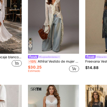
5
Vestido largo de encaje blanco para mujer, elegante y sexy de verano, con cuello en V, encaje transparente, abertura y cinturón en la cintura
#LujosoInvierno
#Atractiv
Athîral Vestido de mujer elegante de unicolor con mangas acampanadas y volantes de encaje
-13%
$30.25
$14.88
Estimado