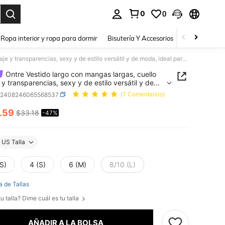
0
0
a. Press Enter to select.
Ropa interior y ropa para dormir
Bisutería Y Accesorios
Zapatos
H
Ontre Vestido largo con mangas largas, cuello encaje y transparencias, sexy y de estilo versátil y de moda, ideal para Año Nuevo
Ontre Vestido largo con mangas largas, cuello
 y transparencias, sexy y de estilo versátil y de
ideal para Año Nuevo
z2408246065568537
(7 Comentarios)
.59
$33.18
-47%
ICE AND AVAILABILITY
US Talla
S)
4 (S)
6 (M)
8/10 (L)
a de Tallas
u talla? Dime cuál es tu talla
AÑADIR A LA BOLSA