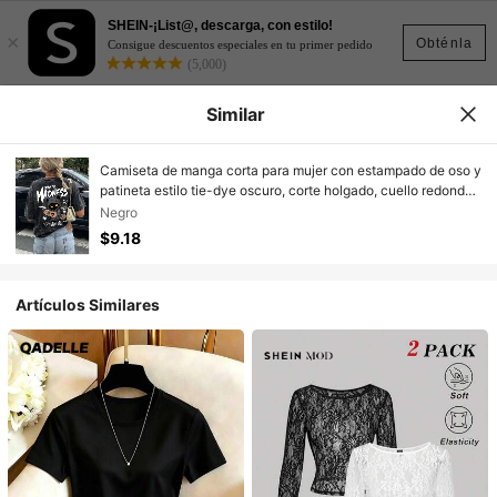
SHEIN-¡List@, descarga, con estilo!
×
Obténla
Consigue descuentos especiales en tu primer pedido
(5,000)
Similar
Camiseta de manga corta para mujer con estampado de oso y
patineta estilo tie-dye oscuro, corte holgado, cuello redondo,
top casual estilo Y2K, verano negro
Negro
$9.18
Artículos Similares