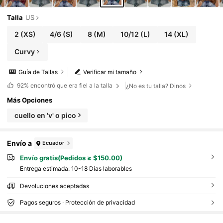
Talla
US
2
(XS)
4/6
(S)
8
(M)
10/12
(L)
14
(XL)
Curvy
Guía de Tallas
Verificar mi tamaño
92%
encontró que era fiel a la talla
¿No es tu talla? Dinos
Más Opciones
cuello en 'v' o pico
Envío a
Ecuador
Envío gratis(Pedidos ≥ $150.00)
Entrega estimada:
10-18 Días laborables
Devoluciones aceptadas
Pagos seguros · Protección de privacidad