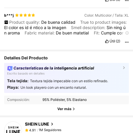
b***j
Color: Multicolor / Talla: XL
Product quality:
De
buena
calidad
True to product images:
El
color
es
id
é
ntico
a
la
imagen
Smell description:
Sin
ning
ú
n
aroma
Fabric material:
De
buen
matetial
Fit:
Cumple
con
las
medidas
!!
Muy
bonita
blusa
,
los
colores
hermosos
,
solo
Útil
(2)
que
si
es
un
poco
pl
á
stica
.
Detalles Del Producto
Características de la inteligencia artificial
Escrito basado en detalles
Tela tejida:
Textura tejida impecable con un estilo refinado.
1M Seguidores
Playa:
4.91
Un look playero con un encanto natural.
1M Seguidores
4.91
Composición:
95% Poliéster, 5% Elastano
1M Seguidores
4.91
Ver más
1M Seguidores
4.91
SHEIN LUNE
1M Seguidores
4.91
e***4
seguido
Hace 7 horas