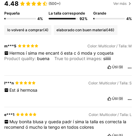
4.48
(500+)
Ver más
Pequeña
La talla corresponde
Grande
4%
92%
4%
lo volveré a comprar
(4)
elaborado con buen material
(46)
m***5
Color: Multicolor / Talla: M
Hermos
í
sima
me
encant
ó
esta
c
ó
moda
y
coqueta
Product quality:
buena
True to product images:
siiiiii
Útil
(9)
I***n
Color: Multicolor / Talla: S
Est
á
hermosa
Útil
(9)
e***1
Color: Multicolor / Talla: L
Muy
bonita
blusa
y
queda
padr
í
sima
la
talla
es
correcta
la
recomend
ó
mucho
la
tengo
en
todos
colores
Útil
(5)