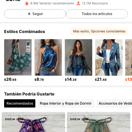
8.9M Vendido recientemente
13.7M Recompra
1M Seguidores
4.91
1M Seguidores
4.91
Seguir
Todos los artículos
1M Seguidores
4.91
Estilos Combinados
Más estilo
, Opciones coincidentes
1M Seguidores
4.91
, Artículos relacionados
1M Seguidores
4.91
1M Seguidores
4.91
26
8
14
21
1
$
.68
$
.78
$
.38
$
.48
$
También Podría Gustarte
Recomendados
Ropa Interior y Ropa de Dormir
Accesorios de Vesti