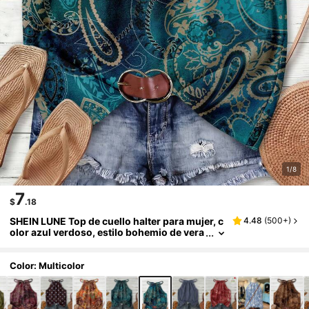
1/8
7
$
.18
SHEIN LUNE Top de cuello halter para mujer, c
4.48
(
500+
)
olor azul verdoso, estilo bohemio de vera
no para vacaciones, elegante retro con es
tampado floral, desgastado, sin mangas, para
festival de música
Color: Multicolor