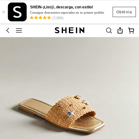
SHEIN-¡List@, descarga, con estilo!
×
Obténla
Consigue descuentos especiales en tu primer pedido
(5,000)