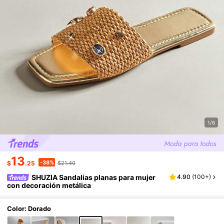
1/6
13
-38%
$
.25
$21.40
SHUZIA Sandalias planas para mujer
4.90
(
100+
)
con decoración metálica
Color: Dorado