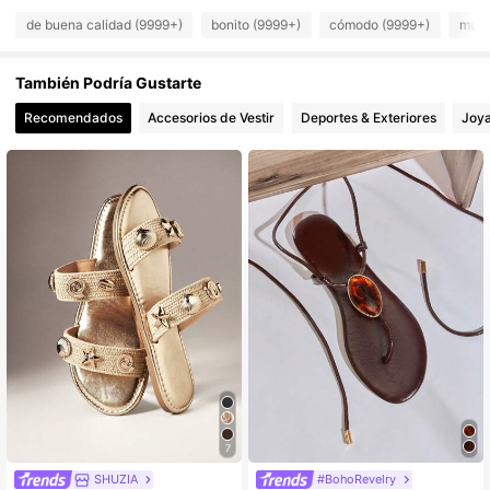
de buena calidad (9999+)
bonito (9999+)
cómodo (9999+)
muy 
También Podría Gustarte
Recomendados
Accesorios de Vestir
Deportes & Exteriores
Joya
7
SHUZIA
#BohoRevelry