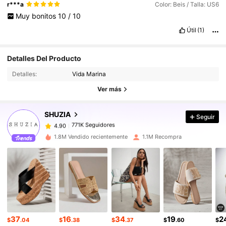
r***a
Color: Beis / Talla: US6
Muy
bonitos
10
/
10
Útil
(1)
Detalles Del Producto
771K Seguidores
4.90
Detalles:
Vida Marina
771K Seguidores
4.90
Ver más
771K Seguidores
4.90
771K Seguidores
4.90
SHUZIA
Seguir
771K Seguidores
4.90
j***a
seguido
Hace 1 horas
1.8M Vendido recientemente
1.1M Recompra
771K Seguidores
4.90
771K Seguidores
4.90
771K Seguidores
4.90
771K Seguidores
4.90
771K Seguidores
4.90
37
16
34
19
2
771K Seguidores
4.90
$
.04
$
.38
$
.37
$
.60
$