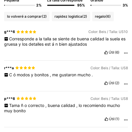
Pequeña
La talla corresponde
Grande
2%
95%
3%
lo volveré a comprar
(2)
rapidez logística
(2)
regalo
(6)
g***6
Color: Beis / Talla: US10
Corresponde
a
la
talla
se
siente
de
buena
calidad
la
suela
es
gruesa
y
los
detalles
est
á
n
bien
ajustados
Útil
(6)
r***a
Color: Beis / Talla: US8
C
ó
modos
y
bonitos
,
me
gustaron
mucho
.
Útil
(2)
p***6
Color: Beis / Talla: US8
Tama
ñ
o
correcto
,
buena
calidad
,
lo
recomiendo
mucho
muy
bonito
Útil
(1)