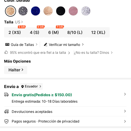
Color: Dorado
Talla
US
6 left
8 left
9 left
2
(XS)
4
(S)
6
(M)
8/10
(L)
12
(XL)
Guía de Tallas
Verificar mi tamaño
95%
encontró que era fiel a la talla
¿No es tu talla? Dinos
Más Opciones
Halter
Envío a
Ecuador
Envío gratis(Pedidos ≥ $150.00)
Entrega estimada:
10-18 Días laborables
Devoluciones aceptadas
Pagos seguros · Protección de privacidad