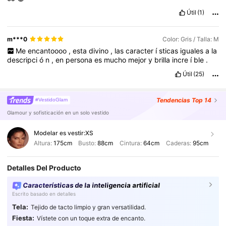
Útil
(1)
m***0
Color: Gris / Talla: M
Me
encantoooo
,
esta
divino
,
las
caracter
í
sticas
iguales
a
la
descripci
ó
n
,
en
persona
es
mucho
mejor
y
brilla
incre
í
ble
.
Útil
(25)
Tendencias
Top 14
#VestidoGlam
Glamour y sofisticación en un solo vestido
Modelar es vestir:
XS
Altura:
175cm
Busto:
88cm
Cintura:
64cm
Caderas:
95cm
Detalles Del Producto
Características de la inteligencia artificial
Escrito basado en detalles
Tela:
Tejido de tacto limpio y gran versatilidad.
Fiesta:
Vístete con un toque extra de encanto.