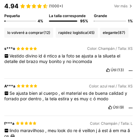
4.94
(1000+)
Ver más
Pequeña
La talla corresponde
Grande
4%
95%
1%
lo volveré a comprar
(12)
rapidez logística
(45)
elegante
(87)
s***o
Color: Champán / Talla: XS
Vestido
divino
id
é
ntico
a
la
foto
se
ajusta
a
la
silueta
el
detalle
del
brazo
muy
bonito
y
no
incomoda
Útil
(13)
A***a
Color: azul real / Talla: XS
Se
ajusta
bien
al
cuerpo
,
el
material
es
de
buena
calidad
y
forrado
por
dentro
,
la
tela
estira
y
es
muy
c
ó
modo
Útil
(9)
f***a
Color: Champán / Talla: L
lindo
maravilhoso
,
meu
look
do
re
é
veillon
j
á
est
á
em
ma
ã
os
😂