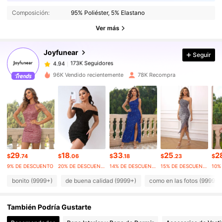
173K Seguidores
4.94
Composición:
95% Poliéster, 5% Elastano
173K Seguidores
4.94
Ver más
173K Seguidores
4.94
173K Seguidores
4.94
Joyfunear
Seguir
173K Seguidores
4.94
e***n
seguido
Hace 7 horas
96K Vendido recientemente
78K Recompra
173K Seguidores
4.94
173K Seguidores
4.94
173K Seguidores
4.94
173K Seguidores
4.94
173K Seguidores
4.94
29
18
33
25
2
173K Seguidores
4.94
$
.74
$
.06
$
.18
$
.23
$
9% DE DESCUENTO
20% DE DESCUENTO
14% DE DESCUENTO
15% DE DESCUENTO
bonito (9999+)
de buena calidad (9999+)
como en las fotos (9999+)
También Podría Gustarte