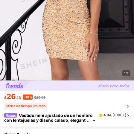
1/7
26
-10%
$
.13
$29.08
Oferta de tiempo limitado
Vestido mini ajustado de un hombro
4.94
(
1000+
)
con lentejuelas y diseño calado, elegant
e para el verano