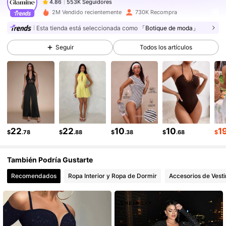
553K Seguidores
4.86
i***i
seguido
Hace 1 horas
2M Vendido recientemente
730K Recompra
553K Seguidores
4.86
Esta tienda está seleccionada como
「Botique de moda」
553K Seguidores
4.86
Seguir
Todos los artículos
553K Seguidores
4.86
553K Seguidores
4.86
553K Seguidores
4.86
553K Seguidores
4.86
22
22
10
10
1
$
.78
$
.88
$
.38
$
.68
$
También Podría Gustarte
Recomendados
Ropa Interior y Ropa de Dormir
Accesorios de Vesti