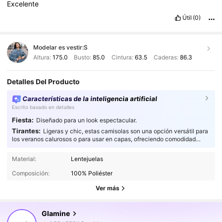
Excelente
Útil
(0)
Modelar es vestir:
S
Altura:
175.0
Busto:
85.0
Cintura:
63.5
Caderas:
86.3
Detalles Del Producto
Características de la inteligencia artificial
Escrito basado en detalles
Fiesta:
Diseñado para un look espectacular.
Tirantes:
Ligeras y chic, estas camisolas son una opción versátil para
los veranos calurosos o para usar en capas, ofreciendo comodidad
estilizada y transpirable para quienes cuidan su estilo.
553K Seguidores
4.86
Material:
Lentejuelas
553K Seguidores
Composición:
100% Poliéster
4.86
Ver más
553K Seguidores
4.86
553K Seguidores
4.86
Glamine