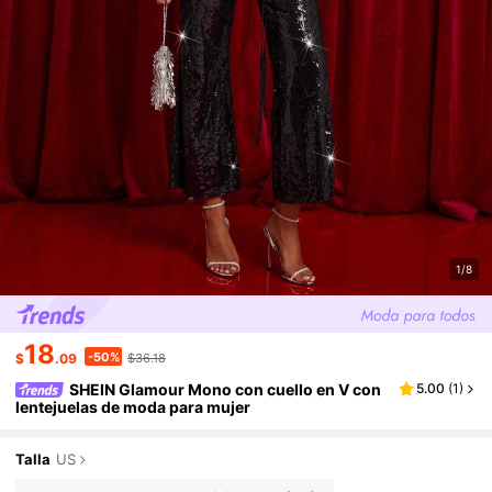
1/8
18
-50%
$
.09
$36.18
SHEIN Glamour Mono con cuello en V con
5.00
(
1
)
lentejuelas de moda para mujer
Talla
US