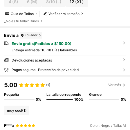
4
(S)
6
(M)
8/10
(L)
12
(XL)
Guía de Tallas
Verificar mi tamaño
¿No es tu talla? Dinos
Envío a
Ecuador
Envío gratis(Pedidos ≥ $150.00)
Entrega estimada:
10-18 Días laborables
Devoluciones aceptadas
Pagos seguros · Protección de privacidad
5.00
(1)
Ver más
Pequeña
La talla corresponde
Grande
0%
100%
0%
muy cool
(1)
F***a
Color: Negro / Talla: M