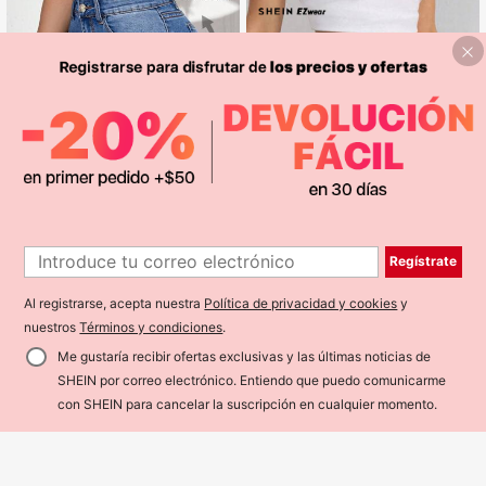
5
Regístrate
SHEIN Essnce Shorts en mezclilla d
15
e talle alto bajo de doblez
$
.18
-30%
Últimas 3 hrs
Al registrarse, acepta nuestra
Política de privacidad y cookies
y
SHEIN EZwear Pantalones cortos v
23
aqueros de verano versátiles con ci
nuestros
Términos y condiciones
.
$
.08
Estimado
ntura anudada
Me gustaría recibir ofertas exclusivas y las últimas noticias de
SHEIN por correo electrónico. Entiendo que puedo comunicarme
¡50% DE DESCUENTO!
AÑADIR A LA BOLSA
con SHEIN para cancelar la suscripción en cualquier momento.