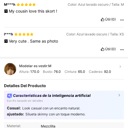
M***h
Color: Azul lavado oscuro / Talla: M
My
cousin
love
this
skort
!
Útil
(0)
l***h
Color: Azul lavado oscuro / Talla: XS
Very
cute
.
Same
as
photo
Útil
(0)
Modelar es vestir:
M
Altura:
170.0
Busto:
76.0
Cintura:
65.0
Caderas:
92.0
Detalles Del Producto
Características de la inteligencia artificial
Escrito basado en detalles
Casual:
Look casual con un encanto natural.
ajustado:
Silueta skinny con un toque moderno.
1.9M Seguidores
4.91
Material:
Mezclilla