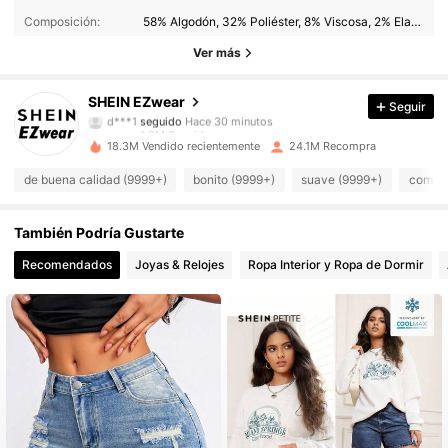
Composición:
58% Algodón, 32% Poliéster, 8% Viscosa, 2% Elastano
1.9M Seguidores
4.91
Ver más
1.9M Seguidores
4.91
SHEIN EZwear
Seguir
1.9M Seguidores
4.91
18.3M Vendido recientemente
24.1M Recompra
1.9M Seguidores
4.91
de buena calidad (9999+)
bonito (9999+)
suave (9999+)
como e
1.9M Seguidores
4.91
También Podría Gustarte
1.9M Seguidores
4.91
Recomendados
Joyas & Relojes
Ropa Interior y Ropa de Dormir
1.9M Seguidores
4.91
1.9M Seguidores
4.91
1.9M Seguidores
4.91