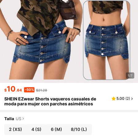
1/7
10
-50%
$
.64
$21.28
SHEIN EZwear Shorts vaqueros casuales de
5.00
(
2
)
moda para mujer con parches asimétricos
Talla
US
2
(XS)
4
(S)
6
(M)
8/10
(L)