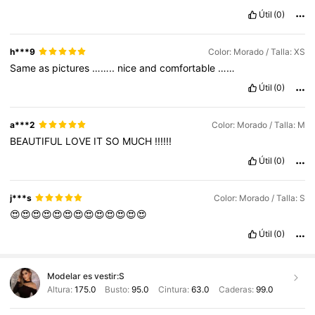
Útil
(0)
h***9
Color: Morado / Talla: XS
Same
as
pictures
……..
nice
and
comfortable
……
Útil
(0)
a***2
Color: Morado / Talla: M
BEAUTIFUL
LOVE
IT
SO
MUCH
!!!!!!
Útil
(0)
j***s
Color: Morado / Talla: S
😍😍😍😍😍😍😍😍😍😍😍😍😍
Útil
(0)
Modelar es vestir:
S
Altura:
175.0
Busto:
95.0
Cintura:
63.0
Caderas:
99.0