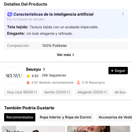
Detalles Del Producto
Características de la inteligencia artificial
Escrito basado en detalles
Tela tejida:
Textura tejida con un acabado impecable.
Elegante:
Un look elegante y refinado.
26K Seguidores
4.92
26K Seguidores
Composición:
100% Poliéster
4.92
26K Seguidores
Ver más
4.92
26K Seguidores
4.92
Seusyu
Seguir
26K Seguidores
4.92
D***a
seguido
Hace 18 horas
26K Seguidores
4.92
22K Vendido recientemente
5.1K Recompra
26K Seguidores
4.92
muy cool (6000+)
bonito (3000+)
elegante (2000+)
de buena 
26K Seguidores
4.92
También Podría Gustarte
26K Seguidores
4.92
Recomendados
Ropa Interior y Ropa de Dormir
Accesorios de Vesti
26K Seguidores
4.92
26K Seguidores
4.92