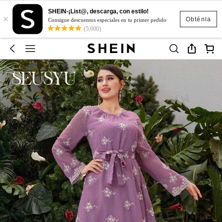
SHEIN-¡List@, descarga, con estilo!
×
Obténla
Consigue descuentos especiales en tu primer pedido
(5,000)