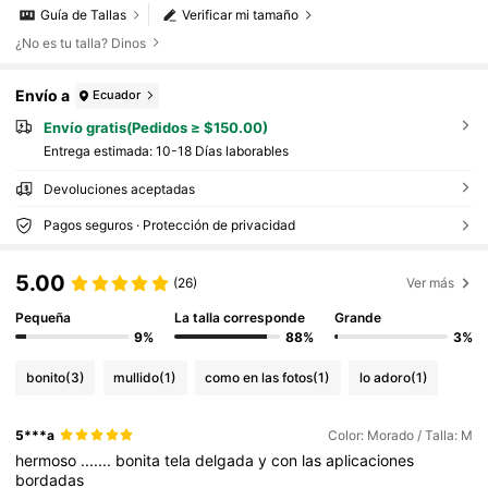
Guía de Tallas
Verificar mi tamaño
¿No es tu talla? Dinos
Envío a
Ecuador
Envío gratis(Pedidos ≥ $150.00)
Entrega estimada:
10-18 Días laborables
Devoluciones aceptadas
Pagos seguros · Protección de privacidad
5.00
(26)
Ver más
Pequeña
La talla corresponde
Grande
9%
88%
3%
bonito
(3)
mullido
(1)
como en las fotos
(1)
lo adoro
(1)
5***a
Color: Morado / Talla: M
hermoso
.......
bonita
tela
delgada
y
con
las
aplicaciones
bordadas