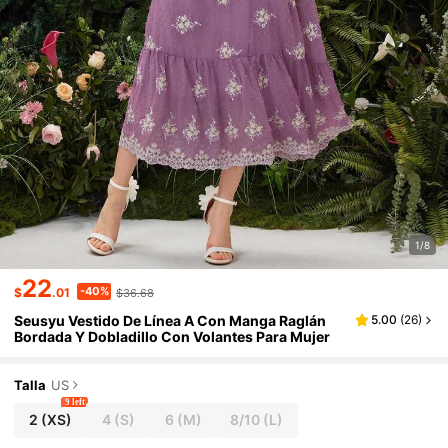
1/8
22
-40%
$
.01
$36.68
Seusyu Vestido De Línea A Con Manga Raglán
5.00
(
26
)
Bordada Y Dobladillo Con Volantes Para Mujer
Talla
US
9 left
2
(XS)
4
(S)
6
(M)
8/10
(L)