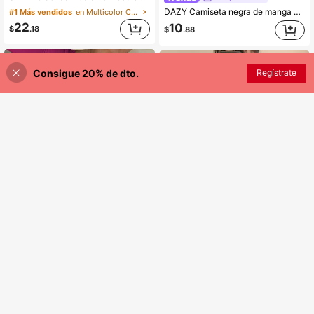
DAZY Camiseta negra de manga corta ajustada con hombros descubiertos de unicolor para mujer, primavera/verano
#1 Más vendidos
en Multicolor Camisetas De Mujer
22
10
$
.18
$
.88
Consigue 20% de dto.
Regístrate
¡14% DE DESCUENTO!
AÑADIR A LA BOLSA
7
22
Floreya
Dazy SPICE
Camiseta básica minimalista de cuello redondo, de doble capa, sin costuras, ajustada, de manga larga, casual para primavera
DAZY Camiseta de manga larga de uso diario casual con bajo asimétrico de unicolor para mujer
-14%
Últimos 2 días
13
10
$
.48
$
.65
Estimado
Estimado