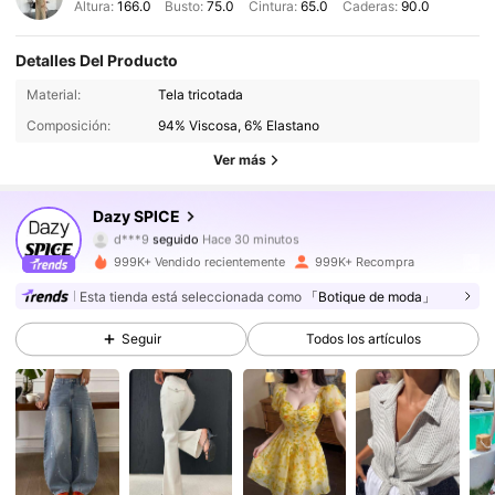
Altura:
166.0
Busto:
75.0
Cintura:
65.0
Caderas:
90.0
Detalles Del Producto
2M Seguidores
4.91
Material:
Tela tricotada
Composición:
94% Viscosa, 6% Elastano
2M Seguidores
4.91
Ver más
2M Seguidores
4.91
Dazy SPICE
d***9
seguido
Hace 30 minutos
2M Seguidores
4.91
999K+ Vendido recientemente
999K+ Recompra
2M Seguidores
Esta tienda está seleccionada como
「Botique de moda」
4.91
Seguir
Todos los artículos
2M Seguidores
4.91
2M Seguidores
4.91
2M Seguidores
4.91