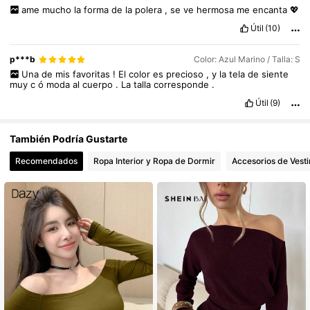
ame
mucho
la
forma
de
la
polera
,
se
ve
hermosa
me
encanta
💖
Útil
(10)
p***b
Color: Azul Marino / Talla: S
Una
de
mis
favoritas
!
El
color
es
precioso
,
y
la
tela
de
siente
muy
c
ó
moda
al
cuerpo
.
La
talla
corresponde
.
Útil
(9)
También Podría Gustarte
Recomendados
Ropa Interior y Ropa de Dormir
Accesorios de Vesti