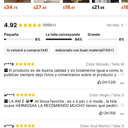
2M Seguidores
4.91
34
27
16
21
1
$
.75
$
.44
$
.47
$
.98
$
2M Seguidores
4.91
4.92
(1000+)
Ver más
Pequeña
La talla corresponde
Grande
2M Seguidores
4.91
6%
94%
0%
lo volveré a comprar
(44)
elaborado con buen material
(100+)
r***9
Color: Morado / Talla: M
El
producto
es
de
buena
calidad
y
es
totalmente
igual
a
como
lo
publican
siempre
dejo
fotos
y
comentarios
sobre
el
producto
y
sus
funciones
y
su
calidad
.
Espero
puedan
dejarme
su
Like
se
los
Útil
(129)
agradecer
é
mucho
de
todo
coraz
ó
n
saludos
!!
w***1
Color: Negro / Talla: S
LA
AM
É
😭🖤
mi
blusa
favorita
,
es
s
ú
per
c
ó
moda
,
la
tela
suave
HERMOSAA
LA
RECOMIENDO
MUCHO
tienen
que
pedirla
✨
💗💗💗
Útil
(59)
c***p
Color: Azul Marino / Talla: S