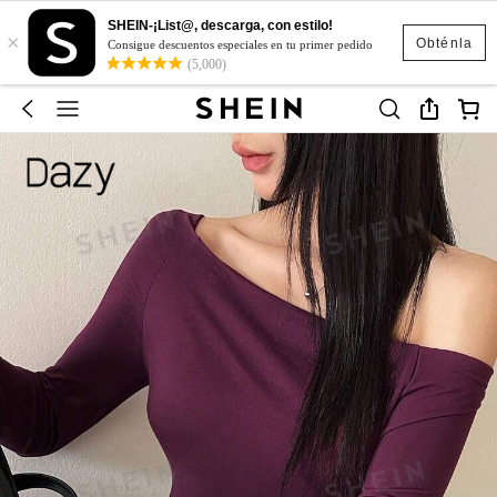
SHEIN-¡List@, descarga, con estilo!
×
Obténla
Consigue descuentos especiales en tu primer pedido
(5,000)