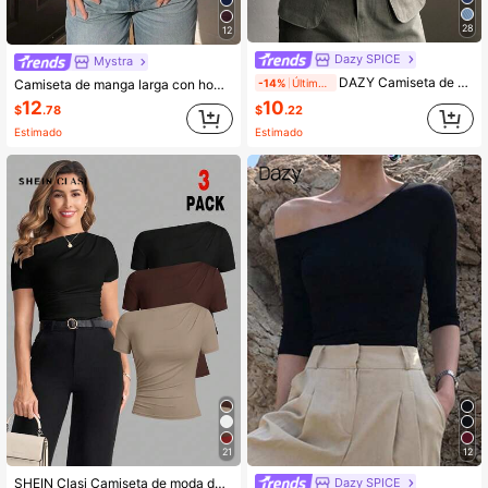
28
12
Dazy SPICE
Mystra
DAZY Camiseta de punto acanalado con botón medio, blusas de mujer de manga larga para otoño
-14%
Últimos 2 días
Camiseta de manga larga con hombros asimétricos de unicolor estilo Y2K para mujer, casual de otoño y primavera
12
10
$
.78
$
.22
Estimado
Estimado
21
12
Dazy SPICE
SHEIN Clasi Camiseta de moda de manga corta con hombros oblicuos y ajustada de unicolor para mujer, verano