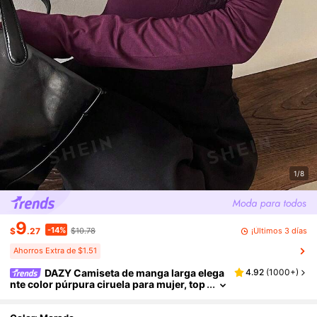
1/8
9
-14%
¡Últimos 3 días
$
.27
$10.78
Ahorros Extra de $1.51
DAZY Camiseta de manga larga elega
4.92
(
1000+
)
nte color púrpura ciruela para mujer, top
ajustado con hombros descubiertos, uni
color para salidas nocturnas en otoño y regr