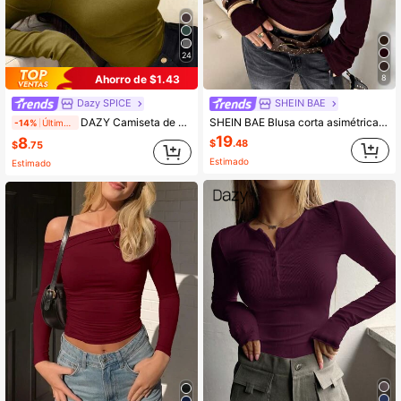
24
Ahorro de $1.43
8
Dazy SPICE
SHEIN BAE
DAZY Camiseta de mujer ajustada con hombros descubiertos, manga larga, para verano, top para salir
SHEIN BAE Blusa corta asimétrica de mujer, unicolor, para primavera/otoño
-14%
Últimos 2 días
19
8
$
.48
$
.75
Estimado
Estimado