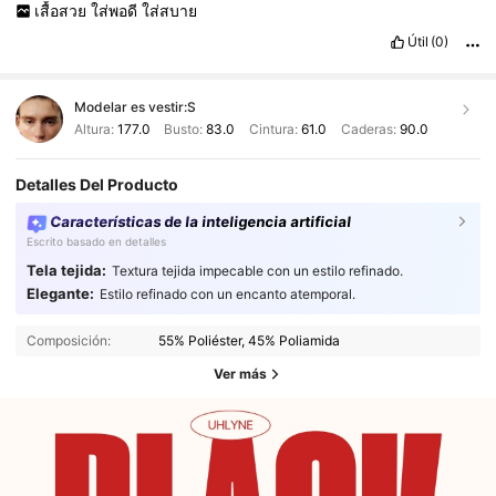
เสื้อสวย
ใส่พอดี
ใส่สบาย
Útil
(0)
Modelar es vestir:
S
Altura:
177.0
Busto:
83.0
Cintura:
61.0
Caderas:
90.0
Detalles Del Producto
Características de la inteligencia artificial
Escrito basado en detalles
Tela tejida:
Textura tejida impecable con un estilo refinado.
Elegante:
Estilo refinado con un encanto atemporal.
Composición:
55% Poliéster, 45% Poliamida
Ver más