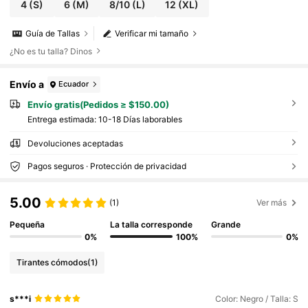
4
(S)
6
(M)
8/10
(L)
12
(XL)
Guía de Tallas
Verificar mi tamaño
¿No es tu talla? Dinos
Envío a
Ecuador
Envío gratis(Pedidos ≥ $150.00)
Entrega estimada:
10-18 Días laborables
Devoluciones aceptadas
Pagos seguros · Protección de privacidad
5.00
(1)
Ver más
Pequeña
La talla corresponde
Grande
0%
100%
0%
Tirantes cómodos
(1)
s***i
Color: Negro / Talla: S