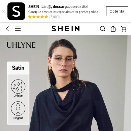
SHEIN-¡List@, descarga, con estilo!
×
Obténla
Consigue descuentos especiales en tu primer pedido
(5,000)