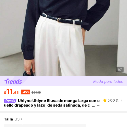
1/7
11
-45%
$
.65
$21.18
Uhlyne Uhlyne Blusa de manga larga con c
5.00
(
1
)
uello drapeado y lazo, de seda satinada, de c
olor negro sólido, suelta y cómoda, estilo min
imalista, para otoño, apta para el trabajo, profeso
res, vuelta al colegio, otoño, estilo neutral, casual
Talla
US
de negocios, estilo "old money"