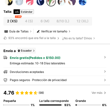
Talla
:
US
Estándar
3 left
2
(XS)
4
(S)
6
(M)
8/10
(L)
12
(XL)
Guía de Tallas
Verificar mi tamaño
93%
encontró que era fiel a la talla
¿No es tu talla? Dinos
Envío a
Ecuador
Envío gratis(Pedidos ≥ $150.00)
Entrega estimada:
10-18 Días laborables
Devoluciones aceptadas
Pagos seguros · Protección de privacidad
4.76
(98)
Ver más
Pequeña
La talla corresponde
Grande
1%
93%
6%