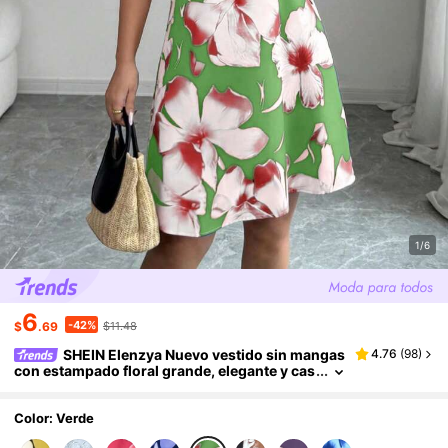
1/6
6
-42%
$
.69
$11.48
SHEIN Elenzya Nuevo vestido sin mangas
4.76
(
98
)
con estampado floral grande, elegante y cas
ual para uso en resort y playa para mujeres
Color: Verde