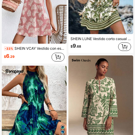
SHEIN LUNE Vestido corto casual de mujer con estampado de árbol de coco, adecuado para primavera/verano, vacaciones
9
$
.68
SHEIN VCAY Vestido con estampado tropical de cuello halter
-33%
6
$
.29