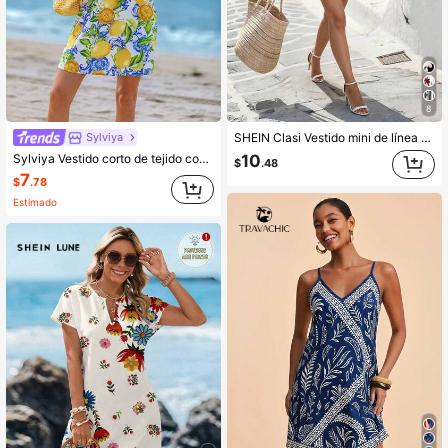
8
Sylviya
SHEIN Clasi Vestido mini de línea A sin mangas con cuello de halter y estampado azul elegante para mujer, con cintura ceñida, adecuado para vacaciones de verano
Sylviya Vestido corto de tejido con estampado floral barroco azul elegante, de escote en V, estilo minimalista y casual, adecuado para primavera/verano, para mujeres
10
$
.48
7
$
.78
Estimado