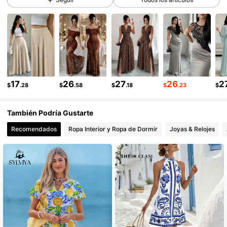
3M Seguidores
4.89
3M Seguidores
4.89
3M Seguidores
4.89
3M Seguidores
4.89
17
26
27
26
2
$
.28
$
.58
$
.18
$
.23
$
3M Seguidores
4.89
También Podría Gustarte
Recomendados
Ropa Interior y Ropa de Dormir
Joyas & Relojes
3M Seguidores
4.89