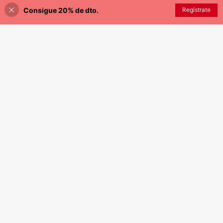
Consigue 20% de dto.
Regístrate
¡42% DE DESCUENTO!
AÑADIR A LA BOLSA