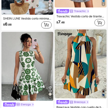
9
Travachic
13
Travachic Vestido corto de tirantes finos con estampado tejido para mujer, ideal para vacaciones de primavera/verano
SHEIN LUNE Vestido corto minimalista casual con cuello en V, adecuado para primavera/verano
7
$
.48
6
$
.88
11
Breezaya
Elenzga
Breezaya Vestido con cuello de halter con estampado geométrico, conjunto de ropa de playa de vacaciones para mujer