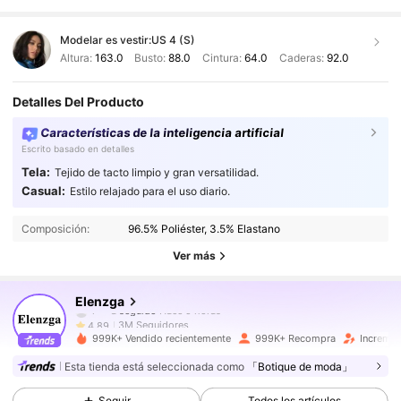
Modelar es vestir:
US 4 (S)
Altura:
163.0
Busto:
88.0
Cintura:
64.0
Caderas:
92.0
Detalles Del Producto
Características de la inteligencia artificial
Escrito basado en detalles
Tela:
Tejido de tacto limpio y gran versatilidad.
3M Seguidores
4.89
Casual:
Estilo relajado para el uso diario.
Composición:
96.5% Poliéster, 3.5% Elastano
3M Seguidores
4.89
Ver más
3M Seguidores
4.89
Elenzga
3M Seguidores
4.89
999K+ Vendido recientemente
999K+ Recompra
Incremen
3M Seguidores
4.89
Esta tienda está seleccionada como
「Botique de moda」
Seguir
Todos los artículos