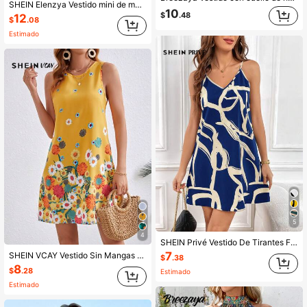
SHEIN Elenzya Vestido mini de mujer estilo bohemio francés elegante con estampado floral tejido, cuello redondo, sin mangas y lazo en la cintura, para temporada de graduación, atuendo de vacaciones, atuendo de verano, primavera/verano
10
$
.48
12
$
.08
Estimado
5
4
SHEIN Privé Vestido De Tirantes Floreado Y Holgado Para Mujer En Verano
7
SHEIN VCAY Vestido Sin Mangas Para Mujer Con Estampado De Flores
$
.38
8
$
.28
Estimado
Estimado