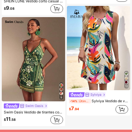
SHEIN LUNE Vestido corto casual minimalista con cuello en V estampado para mujeres, adecuado para primavera/verano
9
$
.08
12
Sylviya
9
Sylviya Vestido de verano casual con estampado tropical para vacaciones de mujer
-14%
Últimos 2 días
Swim Oasis
7
$
.94
Swim Oasis Vestido de tirantes con cintura anudada y estampado floral, vestido de estilo vacacional para mujeres, vestido de fiesta de verano, vestido de lujo para mujeres
11
$
.58