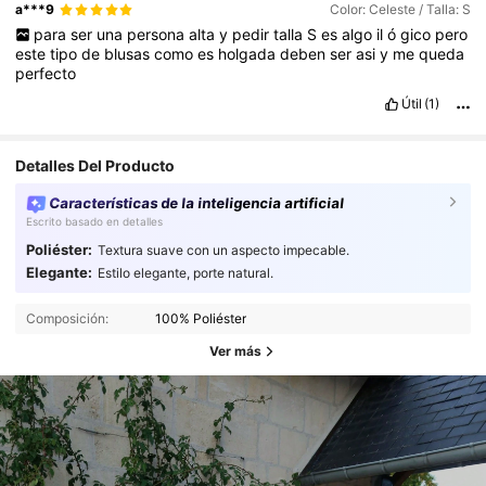
a***9
Color: Celeste / Talla: S
para
ser
una
persona
alta
y
pedir
talla
S
es
algo
il
ó
gico
pero
este
tipo
de
blusas
como
es
holgada
deben
ser
asi
y
me
queda
perfecto
Útil
(1)
Detalles Del Producto
Características de la inteligencia artificial
Escrito basado en detalles
Poliéster:
Textura suave con un aspecto impecable.
Elegante:
Estilo elegante, porte natural.
Composición:
100% Poliéster
Ver más