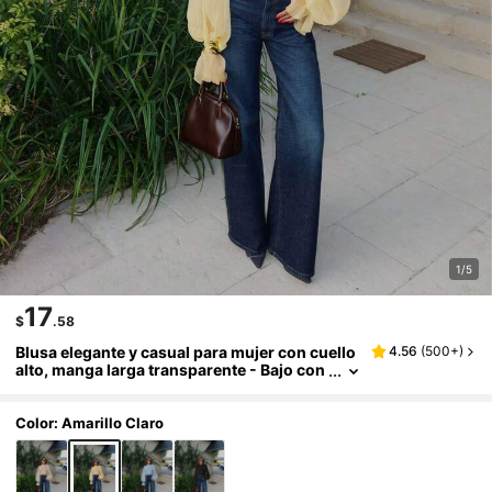
1/5
17
$
.58
Blusa elegante y casual para mujer con cuello
4.56
(
500+
)
alto, manga larga transparente - Bajo con
volantes, manga farol, pliegues delantero
s, transparente, botones delanteros, tela de g
asa ligera, bloque de color de contraste de sat
Color: Amarillo Claro
én, camisa de corte holgado para verano