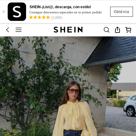
SHEIN-¡List@, descarga, con estilo!
×
Obténla
Consigue descuentos especiales en tu primer pedido
(5,000)