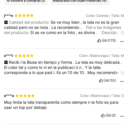
lo volveré a comprar
(2)
elaborado con buen material
(14)
j***n
Color: Celeste / Talla: M
Calidad del producto:
Se
ve
muy
bien
,
la
tela
no
es
la
gran
calidad
pero
no
se
nota
.
La
recomiendo
.
Fiel a las imágenes
del producto:
Si
se
ve
como
en
la
foto
,
es
divina
.
Descripción
del aroma:
No
tiene
ning
ú
n
tipo
de
aroma
en
especial
.
Útil
(175)
Material de la tela:
Esta
bien
,
no
es
la
mejor
tela
pero
se
ve
bien
.
Ajuste:
Muy
bueno
,
la
m
í
a
es
talle
M
pero
es
holgada
y
muy
c
ó
moda
.
s***i
Color: Albaricoque / Talla: M
Recib
í
la
Blusa
en
tiempo
y
forma
.
La
tela
es
muy
delicada
.
El
color
tal
y
como
lo
vi
en
la
publicaci
ó
n
.
Y
la
talla
corresponde
a
lo
que
ped
í.
Es
un
10
de
10
.
Muy
recomendable
.
Útil
(10)
a***a
Color: Albaricoque / Talla: S
Muy
linda
la
tela
transparenta
como
siempre
n
la
foto
es
para
usar
un
top
por
debajo
Útil
(2)