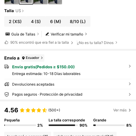
Talla
US
2
(XS)
4
(S)
6
(M)
8/10
(L)
Guía de Tallas
Verificar mi tamaño
90%
encontró que era fiel a la talla
¿No es tu talla? Dinos
Envío a
Ecuador
Envío gratis(Pedidos ≥ $150.00)
Entrega estimada:
10-18 Días laborables
Devoluciones aceptadas
Pagos seguros · Protección de privacidad
4.56
(500+)
Ver más
Pequeña
La talla corresponde
Grande
2%
90%
8%