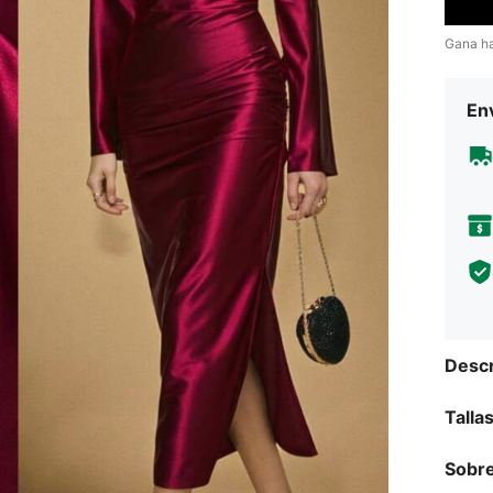
Gana h
Env
Descr
Talla
Sobre