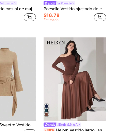
DeLunares
Poéselle
Poéselle Vestido casual de mujer de mini longitud, cuello redondo y sin mangas con estampado de lunares
Poéselle Vestido ajustado de escote pronunciado para fiesta de moda de mujer
$16.78
Estimado
 Body con mangas acampanadas y cintura entallada de estilo minimalista
#EstilosLíneaA
Heiryn Vestido largo llano para mujer, casual y elegante para uso diario
-36%