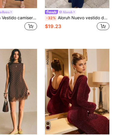
eRetro
Aloruh
simétrico, parches de encaje y ajuste ceñido, vestido de fiesta, vestido de cumpleaños, vestido de ocasión, vestido de verano, vestido multiocasión
Aloruh Nuevo vestido de cóctel elegante de fiesta, diseño asimétrico, decoración vintage azul marino peluda, cintura ceñida, vestido con bajo de cola de pez
-32%
$19.23