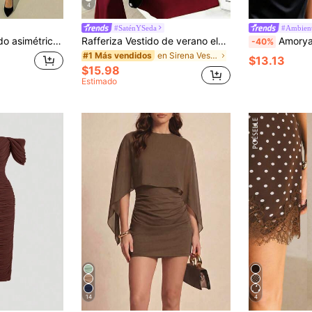
4
#SaténYSeda
#Ambient
o de noche elegante con abertura transparente para mujeres
Rafferiza Vestido de verano elegante de mujer con decoración de metal y bajo asimétrico
Amorya Vestido camisero elegante de satén con cuello de encaje a
-40%
en Sirena Vestidos De Mujer
#1 Más vendidos
$13.13
$15.98
Estimado
14
4