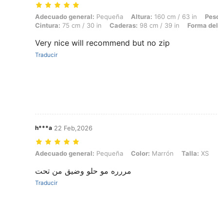
Adecuado general: Pequeña, Altura: 160 cm / 63 in, Peso: 61 kg / 134
Adecuado general:
Pequeña
Altura:
160 cm / 63 in
Pes
Cintura:
75 cm / 30 in
Caderas:
98 cm / 39 in
Forma del
Very nice will recommend but no zip
Traducir
h***a
22 Feb,2026
Adecuado general: Pequeña, Color: Marrón, Talla: XS
Adecuado general:
Pequeña
Color:
Marrón
Talla:
XS
مررره مو حلو وضيق من تحت
Traducir