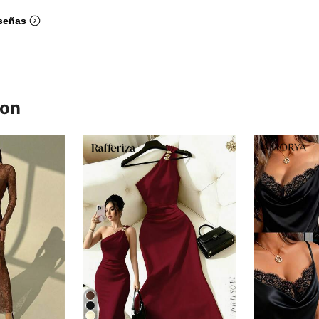
señas
ron