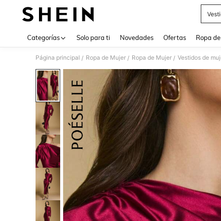
Vest
Use up 
Categorías
Solo para ti
Novedades
Ofertas
Ropa de
Página principal
Ropa de Mujer
Ropa de Mujer
Vestidos de muj
/
/
/