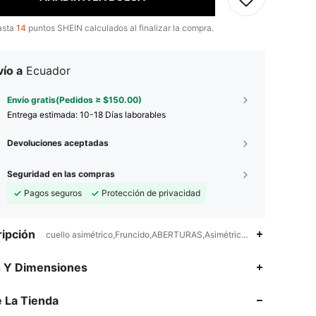
asta
14
puntos SHEIN calculados al finalizar la compra.
ío a
Ecuador
Envío gratis(Pedidos ≥ $150.00)
Entrega estimada:
10-18 Días laborables
Devoluciones aceptadas
Seguridad en las compras
Pagos seguros
Protección de privacidad
ipción
cuello asimétrico,Fruncido,ABERTURAS,Asimétrico,Elástico Alto
4.86
5K
1.5M
s Y Dimensiones
4.86
5K
1.5M
 La Tienda
4.86
5K
1.5M