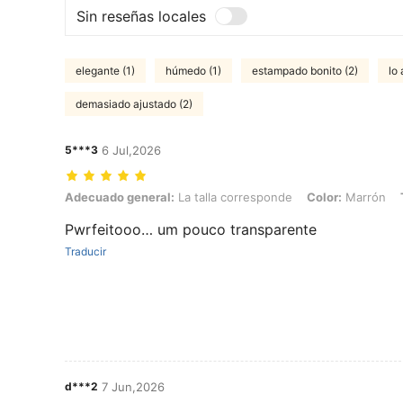
Sin reseñas locales
elegante (1)
húmedo (1)
estampado bonito (2)
lo 
demasiado ajustado (2)
5***3
6 Jul,2026
Adecuado general: La talla corresponde, Color: Marrón, Talla: M
Adecuado general:
La talla corresponde
Color:
Marrón
Pwrfeitooo… um pouco transparente
Traducir
d***2
7 Jun,2026