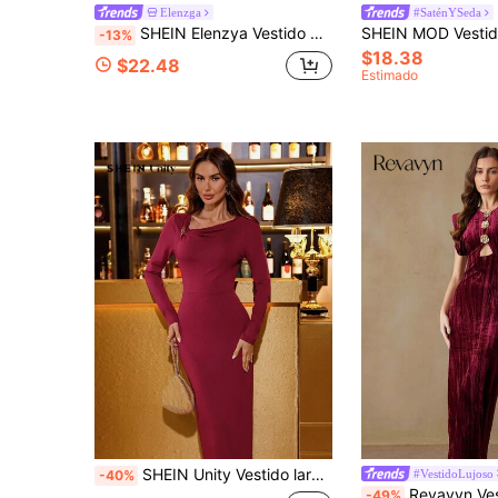
Elenzga
#SaténYSeda
SHEIN Elenzya Vestido de noche para mujer estilo francés con cuello asimétrico, cintura fruncida, abertura y lazo
-13%
$18.38
$22.48
Estimado
SHEIN Unity Vestido largo ajustado con decoración metálica en el cuello asimétrico, de unicolor y elegante, para mujer, para primavera/otoño
#VestidoLujoso
-40%
Revavyn Vestido sin mangas de terciopelo elegante y lujoso con diseño de cintura con hebilla 
-49%