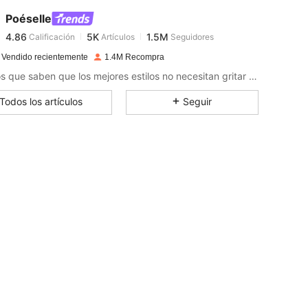
4.86
5K
1.5M
Poéselle
4.86
5K
1.5M
Calificación
Artículos
Seguidores
m***5
seguido
Hace 30 minutos
4.86
5K
1.5M
 Vendido recientemente
1.4M Recompra
4.86
5K
1.5M
Para los que saben que los mejores estilos no necesitan gritar para ser escuchados.
4.86
5K
1.5M
Todos los artículos
Seguir
4.86
5K
1.5M
4.86
5K
1.5M