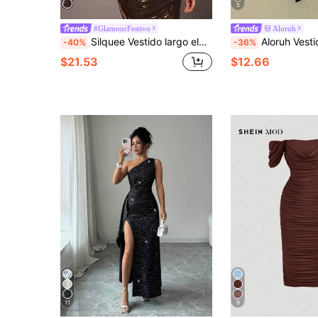
5
#GlamourFestivo
Aloruh
Silquee Vestido largo elegante de cuello alto con volantes y estampado dorado, adecuado para el Día de San Valentín, fiesta de cóctel, damas románticas y glamorosas, vestido ajustado, salida nocturna, reunión de hermanas, atuendo festivo
Aloruh Vestido asimétrico de hombro con encaje marrón, vestid
-40%
-36%
$21.53
$12.66
11
9