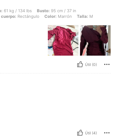
 lbs, Busto: 95 cm / 37 in, Cintura: 75 cm / 30 in, Caderas: 98 cm / 39 in, Forma 
o:
61 kg / 134 lbs
Busto:
95 cm / 37 in
 cuerpo:
Rectángulo
Color:
Marrón
Talla:
M
Útil (0)
Útil (4)