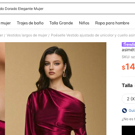
ido Dorado Elegante Mujer
and down arrow keys to navigate search Búsqueda reciente and Busca y Encuentr
 mujer
Trajes de baño
Talla Grande
Niños
Ropa para hombre
er
Vestidos largos de mujer
Poéselle Vestido ajustado de unicolor y cuello as
/
/
asimét
SKU: s
1
$
PR
Talla
2 (X
Guí
¿No es t