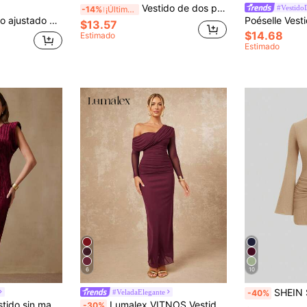
Vestido de dos piezas falso deconstruido con patchwork de mangas de murciélago de unicolor y ligero para otoño, cita nocturna, vacaciones, regreso a la escuela, fiesta de cumpleaños y uso diario
#Vestido
-14%
¡Últimos 3 días
SHEIN MOD Vestido ajustado de hombros descubiertos fruncido
$13.57
$14.68
Estimado
Estimado
6
10
SHEIN Sweetro Vestido ceñido al
#VeladaElegante
-40%
metálica, estilo de hombros exagerados, adecuado para fiestas, estilo europeo y americano
Lumalex VITNOS Vestido maxi ajustado de una sola manga con hombro descubierto, decoración fruncida, de malla roja elegante para mujer. Vestido de una sola manga, vestido burdeos, vestido vino, vestido drapeado, vestidos elegantes para mujer, vestido de graduación, vestido de invitada de boda
-30%