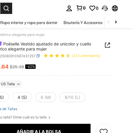
0
0
a. Press Enter to select.
Ropa interior y ropa para dormir
Bisutería Y Accesorios
Zapatos
H
imétrico elegante para mujer
Poéselle Vestido ajustado de unicolor y cuello
rico elegante para mujer
z25082910567431257
(14 Comentarios)
4
.64
$25.38
-42%
ICE AND AVAILABILITY
US Talla
S)
4 (S)
6 (M)
8/10 (L)
a de Tallas
u talla? Dime cuál es tu talla
AÑADIR A LA BOLSA