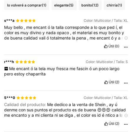
lo volveré a comprar
(1)
elegante
(5)
bonito
(12)
chirría
(1)
s***a
Color: Multicolor / Talla: XL
Muy
bello
,
me
encant
ó
la
talla
corresponde
a
lo
que
ped
í,
el
color
es
muy
divino
y
nada
opaco
,
el
material
es
muy
bonito
y
de
buena
calidad
vali
ó
totalmente
la
pena
,
me
encant
ó
y
a
mi
hija
igual
Útil
(0)
r***h
Color: Multicolor / Talla: S
Me
encant
ó
la
tela
muy
fresca
me
fascin
ó
un
poco
largo
pero
estoy
chaparrita
Útil
(2)
5***0
Color: Multicolor / Talla: XL
Calidad del producto:
Me
dedico
a
la
venta
de
Shein
,
ay
ú
denme
con
sus
puntos
el
producto
es
de
buena
😍😍😍
calidad
me
encanto
y
a
mi
clienta
ni
se
diga
,
el
color
es
id
é
ntico
a
la
imagen
👌👌
la
tela
es
muy
c
ó
moda
y
la
talla
es
perfecta
luce
Útil
(2)
perfecto
.