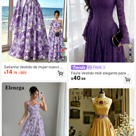
8
14
Selianne Vestido de mujer nuevo pri
Feyla
14
mavera/verano con estampado de
$
.76
-25%
Feyla Vestido midi elegante para m
corte aleatorio, hombro asimétrico, t
40
ujer con encaje, patchwork, plisado
$
.98
eñido anudado, floral de colores bril
y cintura ceñida para fiesta
lantes, diseño de cintura ceñida, ch
al, sin mangas asimétrico, línea A, e
stilo francés elegante para vacacio
nes