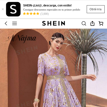
SHEIN-¡List@, descarga, con estilo!
×
Obténla
Consigue descuentos especiales en tu primer pedido
(5,000)