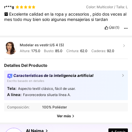
r***g
Color: Multicolor / Talla: L
Excelente
calidad
en
la
ropa
y
accesorios
,
pido
dos
veces
al
mes
todo
muy
bien
solo
algunas
mensajerias
si
tardan
Útil
(1)
Modelar es vestir:
US 4 (S)
Altura:
175.0
Busto:
85.0
Cintura:
62.0
Caderas:
92.0
Detalles Del Producto
Características de la inteligencia artificial
Escrito basado en detalles
Tela:
Aspecto textil clásico, fácil de usar.
A línea:
Favorecedora silueta línea A.
594K Seguidores
4.91
594K Seguidores
4.91
Composición:
100% Poliéster
594K Seguidores
4.91
Ver más
594K Seguidores
4.91
Al Najma
Seguir