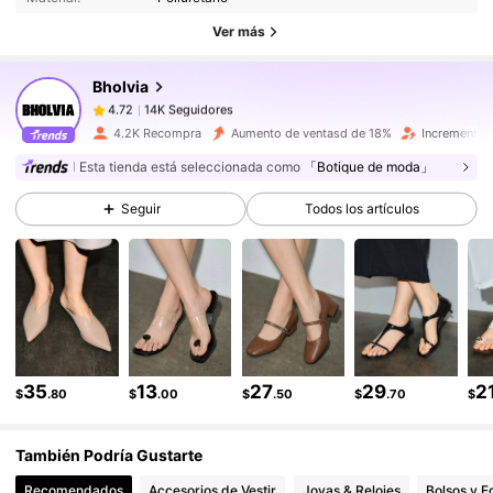
14K Seguidores
4.72
Ver más
14K Seguidores
4.72
Bholvia
14K Seguidores
4.72
l***a
seguido
Hace 2 horas
4.2K Recompra
Aumento de ventasd de 18%
Incremento 
14K Seguidores
4.72
Esta tienda está seleccionada como
「Botique de moda」
14K Seguidores
4.72
Seguir
Todos los artículos
14K Seguidores
4.72
14K Seguidores
4.72
14K Seguidores
4.72
14K Seguidores
4.72
35
13
27
29
2
$
.80
$
.00
$
.50
$
.70
$
También Podría Gustarte
Recomendados
Accesorios de Vestir
Joyas & Relojes
Bolsos y E