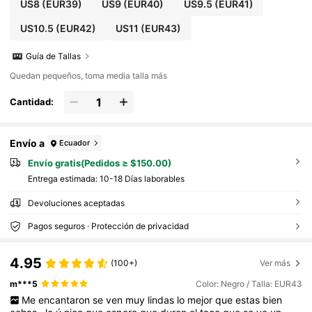
US8
(EUR39)
US9
(EUR40)
US9.5
(EUR41)
US10.5
(EUR42)
US11
(EUR43)
Guía de Tallas
Quedan pequeños, toma media talla más
Cantidad:
Envío a
Ecuador
Envío gratis(Pedidos ≥ $150.00)
Entrega estimada:
10-18 Días laborables
Devoluciones aceptadas
Pagos seguros · Protección de privacidad
4.95
(100+)
Ver más
m***5
Color: Negro / Talla: EUR43
Me
encantaron
se
ven
muy
lindas
lo
mejor
que
estas
bien