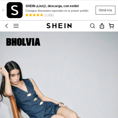
SHEIN-¡List@, descarga, con estilo!
×
Obténla
Consigue descuentos especiales en tu primer pedido
(5,000)