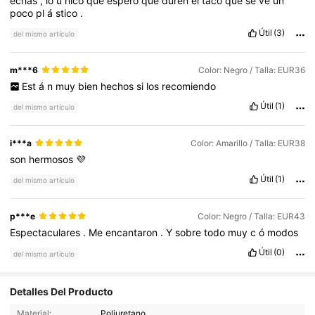
echas
,
lo
ú
nico
que
espero
que
duren
el
taco
que
se
ve
un
poco
pl
á
stico
.
Útil
(3)
del mismo artículo
m***6
Color: Negro / Talla: EUR36
Est
á
n
muy
bien
hechos
si
los
recomiendo
Útil
(1)
del mismo artículo
i***a
Color: Amarillo / Talla: EUR38
son
hermosos
💜
Útil
(1)
del mismo artículo
p***e
Color: Negro / Talla: EUR43
Espectaculares
.
Me
encantaron
.
Y
sobre
todo
muy
c
ó
modos
Útil
(0)
del mismo artículo
14K Seguidores
4.72
Detalles Del Producto
14K Seguidores
4.72
Material:
Poliuretano