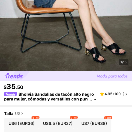
1/15
35
$
.50
Bholvia Sandalias de tacón alto negro
4.95
(
100+
)
para mujer, cómodas y versátiles con pun
ta cuadrada, estampado de piel de serpie
nte y tacón asimétrico
Talla
US
4 left
5 left
4 left
US6
(EUR36)
US6.5
(EUR37)
US7
(EUR38)