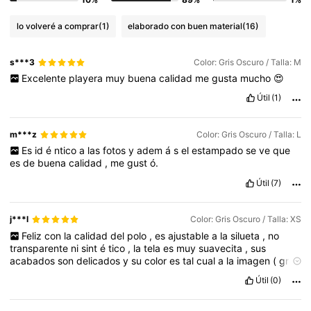
lo volveré a comprar
(1)
elaborado con buen material
(16)
s***3
Color: Gris Oscuro / Talla: M
Excelente
playera
muy
buena
calidad
me
gusta
mucho
😍
Útil
(1)
m***z
Color: Gris Oscuro / Talla: L
Es
id
é
ntico
a
las
fotos
y
adem
á
s
el
estampado
se
ve
que
es
de
buena
calidad
,
me
gust
ó.
Útil
(7)
j***l
Color: Gris Oscuro / Talla: XS
Feliz
con
la
calidad
del
polo
,
es
ajustable
a
la
silueta
,
no
transparente
ni
sint
é
tico
,
la
tela
es
muy
suavecita
,
sus
acabados
son
delicados
y
su
color
es
tal
cual
a
la
imagen
(
gris
oscuro
)
Ped
í
una
talla
XS
porque
soy
delgadita
de
cintura
.
Es
Útil
(0)
un
10
/
10
💞💞💞👌🏼