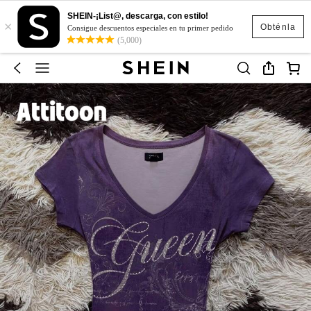
SHEIN-¡List@, descarga, con estilo!
×
Obténla
Consigue descuentos especiales en tu primer pedido
(5,000)