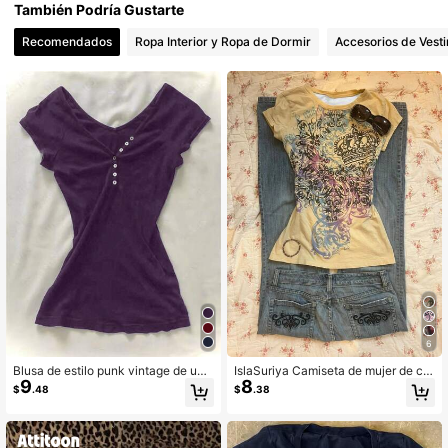
También Podría Gustarte
Recomendados
Ropa Interior y Ropa de Dormir
Accesorios de Vesti
6
Blusa de estilo punk vintage de uni
IslaSuriya Camiseta de mujer de cu
9
8
color para mujer, uso casual de call
ello redondo ajustada de manga cor
$
.48
$
.38
e, manga corta con botones y frunci
ta con estampado digital
do, top de moda, camiseta de veran
o estilo dulce Harajuku Y2K