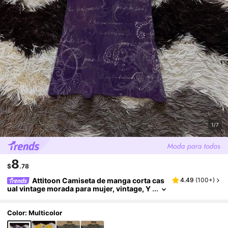
1/7
8
$
.78
Attitoon Camiseta de manga corta cas
4.49
(
100+
)
ual vintage morada para mujer, vintage, Y
2K, streetwear, adecuada para el desplaz
amiento diario, citas, fiestas, otoño/invierno/
primavera/verano, Navidad, Año Nuevo, Acció
Color: Multicolor
n de Gracias, fiestas, bodas, playa, ceremonia