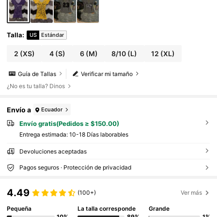
de graduación, moda, elegante, casual, salida
s, citas, citas, desplazamientos
Talla
:
US
Estándar
2
(XS)
4
(S)
6
(M)
8/10
(L)
12
(XL)
Guía de Tallas
Verificar mi tamaño
¿No es tu talla? Dinos
Envío a
Ecuador
Envío gratis(Pedidos ≥ $150.00)
Entrega estimada:
10-18 Días laborables
Devoluciones aceptadas
Pagos seguros · Protección de privacidad
4.49
(100+)
Ver más
Pequeña
La talla corresponde
Grande
10%
89%
1%