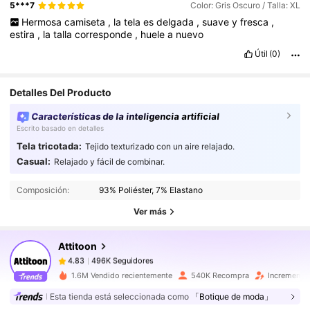
5***7
Color: Gris Oscuro / Talla: XL
Hermosa
camiseta
,
la
tela
es
delgada
,
suave
y
fresca
,
estira
,
la
talla
corresponde
,
huele
a
nuevo
Útil
(0)
Detalles Del Producto
Características de la inteligencia artificial
Escrito basado en detalles
Tela tricotada:
Tejido texturizado con un aire relajado.
496K Seguidores
4.83
Casual:
Relajado y fácil de combinar.
496K Seguidores
4.83
Composición:
93% Poliéster, 7% Elastano
496K Seguidores
4.83
Ver más
496K Seguidores
4.83
Attitoon
496K Seguidores
4.83
h***r
seguido
Hace 1 horas
496K Seguidores
4.83
1.6M Vendido recientemente
540K Recompra
Incremento
496K Seguidores
4.83
Esta tienda está seleccionada como
「Botique de moda」