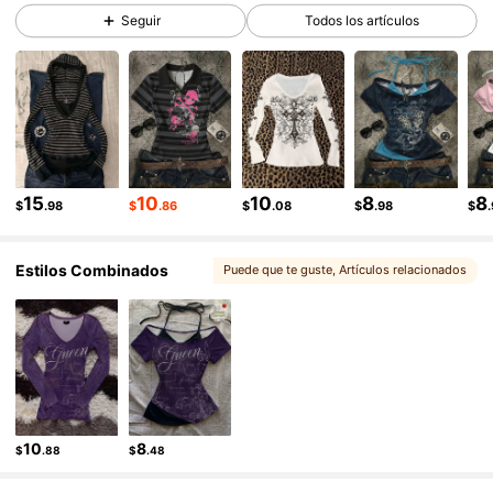
496K Seguidores
4.83
Seguir
Todos los artículos
496K Seguidores
4.83
496K Seguidores
4.83
496K Seguidores
4.83
15
10
10
8
8
$
.98
$
.86
$
.08
$
.98
$
Estilos Combinados
Puede que te guste
, Artículos relacionados
10
8
$
.88
$
.48