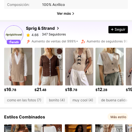
347 Seguidores
4.66
Composición:
100% Acrílico
347 Seguidores
4.66
Ver más
347 Seguidores
4.66
Sprig & Strand
Seguir
347 Seguidores
4.66
m***a
seguido
Hace 8 horas
347 Seguidores
4.66
Aumento de ventas del 999%+
Aumento de seguidores 999
347 Seguidores
4.66
347 Seguidores
4.66
347 Seguidores
4.66
347 Seguidores
4.66
347 Seguidores
4.66
16
21
18
12
1
$
.78
$
.48
$
.78
$
.28
$
como en las fotos (7)
bonito (4)
muy cool (4)
de buena calidad (
Estilos Combinados
Más estilo