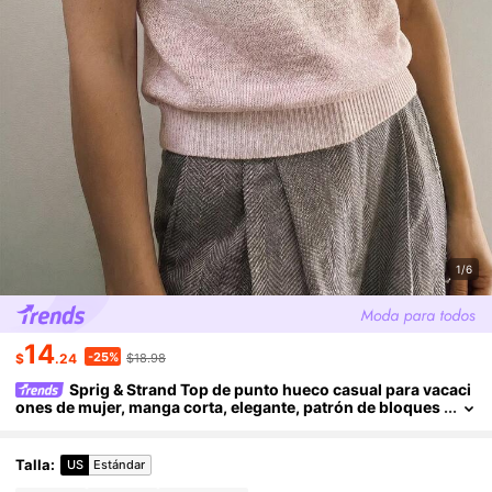
1/6
14
-25%
$
.24
$18.98
Sprig & Strand Top de punto hueco casual para vacaci
ones de mujer, manga corta, elegante, patrón de bloques
de color degradado, corte holgado, suéter de punto para
primavera y verano
Talla
:
US
Estándar