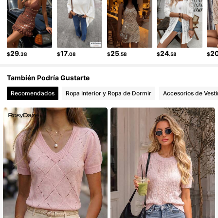
29
17
25
24
2
$
.38
$
.08
$
.58
$
.58
$
También Podría Gustarte
Recomendados
Ropa Interior y Ropa de Dormir
Accesorios de Vesti