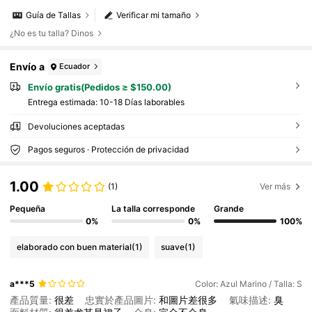
o de falda plisada sin cinturón, lindo atuendo, atu
endo decente, ropa ytk, atuendo de Zoey
Guía de Tallas
Verificar mi tamaño
¿No es tu talla? Dinos
Envío a
Ecuador
Envío gratis(Pedidos ≥ $150.00)
Entrega estimada:
10-18 Días laborables
Devoluciones aceptadas
Pagos seguros · Protección de privacidad
1.00
(1)
Ver más
Pequeña
La talla corresponde
Grande
0%
0%
100%
elaborado con buen material
(1)
suave
(1)
a***5
Color: Azul Marino / Talla: S
產品質量:
很差
忠實於產品圖片:
和圖片差很多
氣味描述:
臭