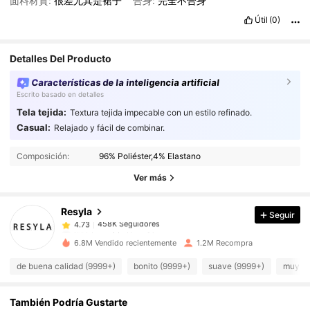
面料材質:
很差尤其是裙子
合身:
完全不合身
Útil
(0)
Detalles Del Producto
Características de la inteligencia artificial
Escrito basado en detalles
Tela tejida:
Textura tejida impecable con un estilo refinado.
Casual:
Relajado y fácil de combinar.
458K Seguidores
4.73
458K Seguidores
4.73
Composición:
96% Poliéster,4% Elastano
458K Seguidores
4.73
Ver más
458K Seguidores
4.73
Resyla
Seguir
458K Seguidores
4.73
l***d
seguido
Hace 1 horas
458K Seguidores
4.73
6.8M Vendido recientemente
1.2M Recompra
458K Seguidores
4.73
de buena calidad (9999+)
bonito (9999+)
suave (9999+)
muy co
458K Seguidores
4.73
También Podría Gustarte
458K Seguidores
4.73