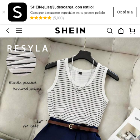
SHEIN-¡List@, descarga, con estilo!
×
Obténla
Consigue descuentos especiales en tu primer pedido
(5,000)