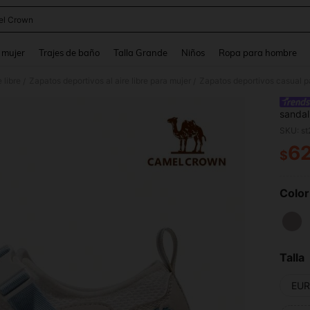
l Crown
and down arrow keys to navigate search Búsqueda reciente and Busca y Encuentr
 mujer
Trajes de baño
Talla Grande
Niños
Ropa para hombre
 libre
Zapatos deportivos al aire libre para mujer
Zapatos deportivos casual p
/
/
sandal
transpi
SKU: s
6
$
PR
Color
Talla
EUR