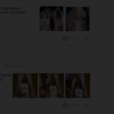
n geniales,
 peso invertido
Útil (6)
EUR36
Talla:
EUR36
rfecto
 a
Útil (4)