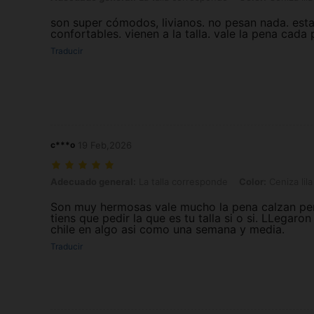
son super cómodos, livianos. no pesan nada. esta
confortables. vienen a la talla. vale la pena cada
Traducir
c***o
19 Feb,2026
Adecuado general: La talla corresponde, Color: Ceniza lila, Talla: 
Adecuado general:
La talla corresponde
Color:
Ceniza lila
Son muy hermosas vale mucho la pena calzan pe
tiens que pedir la que es tu talla si o si. LLegaron
chile en algo asi como una semana y media.
Traducir