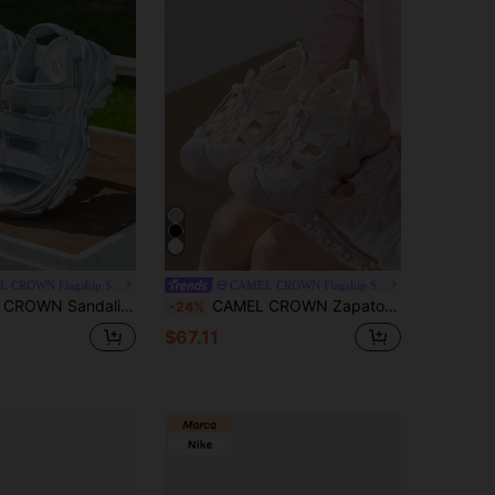
CAMEL CROWN Flagship Store
CAMEL CROWN Flagship Store
casuales de playa con suela gruesa, sandalias deportivas con suela gruesa, primavera/verano
CAMEL CROWN Zapatos de senderismo para mujer para exteriores y río, sandalias huecas de verano, suela gruesa, transpirables, zapatos de playa antideslizantes
-24%
$67.11