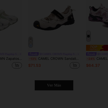
CAMEL CROWN Flagship Store
CAMEL CROWN Flagship Store
verano, zapatos Mary Jane, frescos y transpirables, zapatos de moda para mujer
CAMEL CROWN Sandalias casuales para mujer para exteriores, zapatos de playa tipo ballet con malla transpirable estilo "ugly-cute" para verano, estilo deportivo Mary Jane
CAMEL CROWN Zapatos deportivos de primavera 
-13%
-24%
$71.53
$64.37
Ver Más