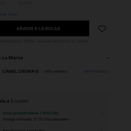
39
EUR40
a de Tallas
AÑADIR A LA BOLSA
asta
62
puntos SHEIN calculados al finalizar la compra.
 La Marca
CAMEL CROWN
Ver Productos >
100% auténtico
ío a
Ecuador
Envío gratis(Pedidos ≥ $150.00)
Entrega estimada:
12-20 Días laborables
Devoluciones aceptadas