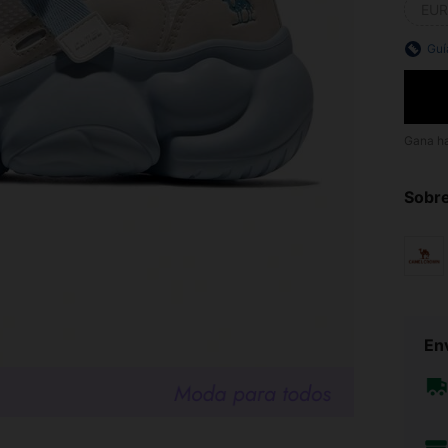
EUR
Guí
Gana h
Sobre
Env