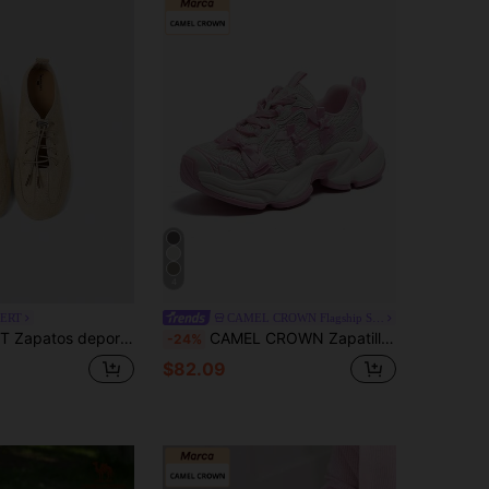
4
ERT
CAMEL CROWN Flagship Store
conducir para mujer, zapatos, zapatos de suela blanda para mujer, ligeros y cómodos, adecuados para ir al trabajo y viajar
CAMEL CROWN Zapatillas de running para mujer, nuevas de otoño, antideslizantes, cómodas, casuales y versátiles, zapatillas deportivas para trotar
-24%
$82.09