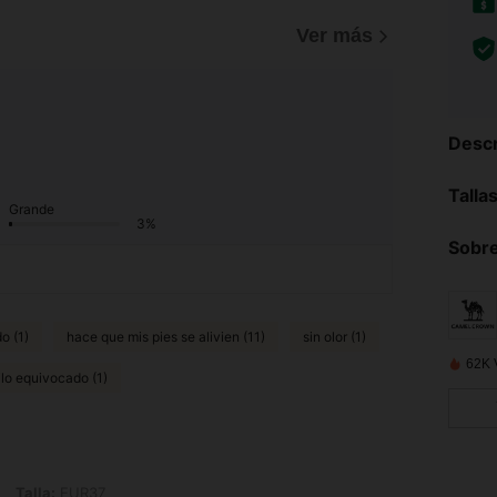
Ver más
Descr
Talla
Grande
3%
Sobre
o (1)
hace que mis pies se alivien (11)
sin olor (1)
62K 
ilo equivocado (1)
EUR37
Talla:
EUR37