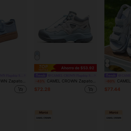
Ahorro de $53.92
CAMEL CROWN Flagship Store
CAMEL CROWN Flagship Store
o retro para mujer, para uso en exteriores y para ir al trabajo
CAMEL CROWN Zapatos de senderismo para mujer, nuevo estilo de otoño/invierno, antideslizantes, impermeables, con suela gruesa para montañismo y trekking
CAMEL CROWN Sandalias de mujer, zapatos 
-43%
-60%
$72.28
$77.44