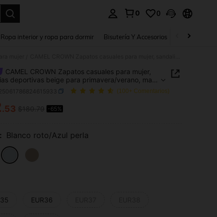
0
0
a. Press Enter to select.
Ropa interior y ropa para dormir
Bisutería Y Accesorios
Zapatos
H
ara mujer
CAMEL CROWN Zapatos casuales para mujer, sandalias deportivas beige para primavera/verano, malla transpirable, ligeros y antideslizantes
/
CAMEL CROWN Zapatos casuales para mujer,
ias deportivas beige para primavera/verano, malla
rable, ligeros y antideslizantes
t25061786824615933
(100+ Comentarios)
2
.53
$180.79
-65%
ICE AND AVAILABILITY
:
Blanco roto/Azul perla
35
EUR36
EUR37
EUR38