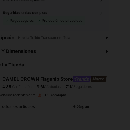
Seguridad en las compras
Pagos seguros
Protección de privacidad
ipción
Hebilla,Tejido Transparente,Tela
4.85
3.6K
71K
s Y Dimensiones
4.85
3.6K
71K
 La Tienda
4.85
3.6K
71K
4.85
3.6K
71K
CAMEL CROWN Flagship Store
4.85
3.6K
71K
Calificación
Artículos
Seguidores
c***a
seguido
Hace 9 horas
4.85
3.6K
71K
Vendido recientemente
11K Recompra
4.85
3.6K
71K
Todos los artículos
Seguir
4.85
3.6K
71K
4.85
3.6K
71K
4.85
3.6K
71K