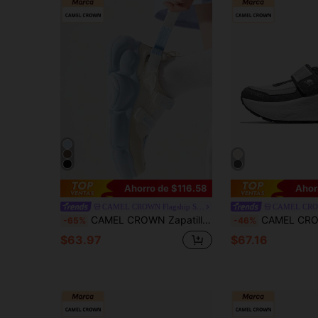
Ahorro de $116.58
Ahor
CAMEL CROWN Flagship Store
CAMEL CROWN Zapatillas deportivas tipo Mary Jane con plataforma gruesa estilo Y2K para mujer, sandalias deportivas transpirables, calzado casual con aumento de altura y estilo urbano ligero
CAMEL CROWN Zapatos deportivos antideslizantes para mujer, zapatos c
-65%
-46%
$63.97
$67.16