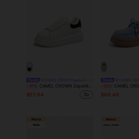
CAMEL CROWN Flagship Store
CAMEL CROWN Zapatillas casuales de plataforma con puntera redonda y suela gruesa para mujer, color blanco, versátiles y cómodas para otoño/invierno
CAMEL CROWN Zapatos casuales de uso múltiple, cómodos y con estil
-47%
-32%
$67.64
$68.48