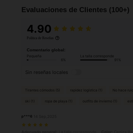
Evaluaciones de Clientes
(100+)
4.90
Política de Reseñas
Comentario global:
Pequeña
La talla corresponde
6%
91%
Sin reseñas locales
Tirantes cómodos (5)
rapidez logística (1)
No hace ruid
ski (1)
ropa de playa (1)
outfits de invierno (1)
est
p***6
14 Sep,2025
Adecuado general: La talla corresponde, Color: Ceniza lila, Talla: 
Adecuado general:
La talla corresponde
Color:
Ceniza lila