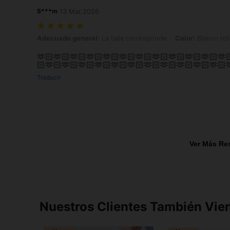
S***m
13 Mar,2026
Adecuado general: La talla corresponde, Color: Blanco roto/Azul per
Adecuado general:
La talla corresponde
Color:
Blanco rot
🫶🏻🫶🏻🫶🏻🫶🏻🫶🏻🫶🏻🫶🏻🫶🏻🫶🏻🫶🏻🫶🏻🫶
🏻🫶🏻🫶🏻🫶🏻🫶🏻🫶🏻🫶🏻🫶🏻🫶🏻🫶🏻🫶🏻🫶🏻
Traducir
Ver Más Re
Nuestros Clientes También Vie