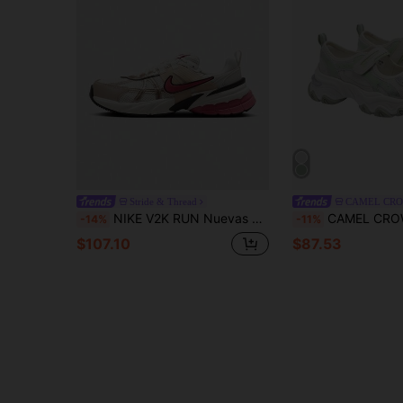
Stride & Thread
NIKE V2K RUN Nuevas Zapatillas Deportivas Casuales para Correr Unisex Versátiles Cómodas Ligeras Duraderas con Amortiguación HJ7389-838
CAMEL CROWN Zapatos deportivos para mujer para exteriores, sandalias casuales de 
-14%
-11%
$107.10
$87.53