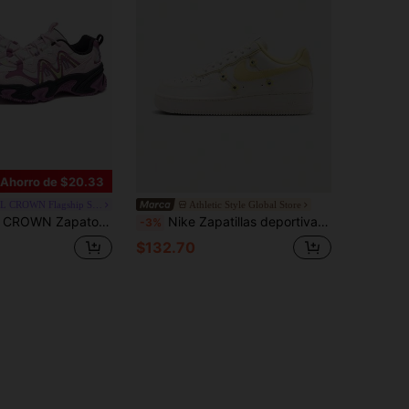
Ahorro de $20.33
CAMEL CROWN Flagship Store
Athletic Style Global Store
para mujer para exteriores - Zapatillas "Chunky" con plataforma transpirable y cómodas para uso casual
Nike Zapatillas deportivas casuales de mujer WMNS AIR FORCE 1 '07 LX de caña baja IW2348-170
-3%
$132.70