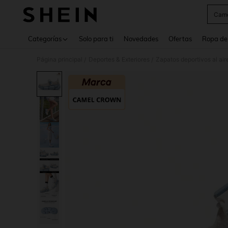
Came
Use up 
Categorías
Solo para ti
Novedades
Ofertas
Ropa de
Página principal
Deportes & Exteriores
Zapatos deportivos al aire
/
/