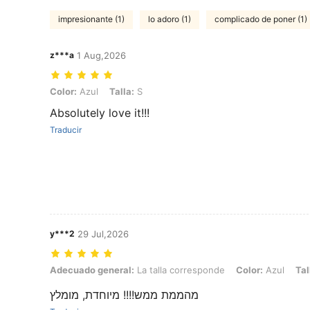
impresionante (1)
lo adoro (1)
complicado de poner (1)
z***a
1 Aug,2026
Color: Azul, Talla: S
Color:
Azul
Talla:
S
Absolutely love it!!!
Traducir
y***2
29 Jul,2026
Adecuado general: La talla corresponde, Color: Azul, Talla: M
Adecuado general:
La talla corresponde
Color:
Azul
Tal
מהממת ממש!!!! מיוחדת, מומלץ