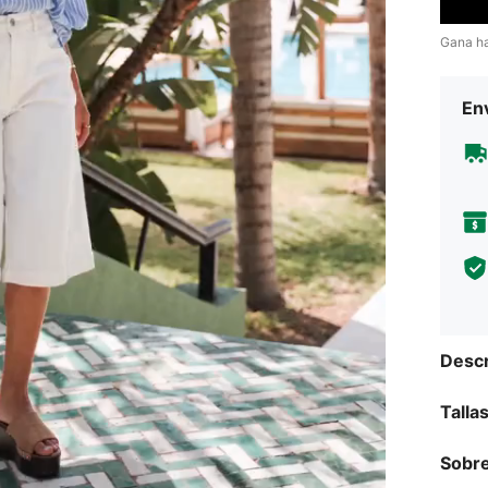
Gana h
Env
Descr
Talla
Sobre