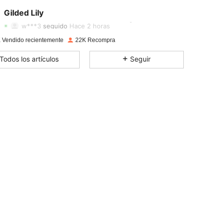
4.74
135
8.1K
Gilded Lily
4.74
135
8.1K
w***3
seguido
Hace 2 horas
4.74
135
8.1K
 Vendido recientemente
22K Recompra
4.74
135
8.1K
Todos los artículos
Seguir
4.74
135
8.1K
4.74
135
8.1K
4.74
135
8.1K
4.74
135
8.1K
4.74
135
8.1K