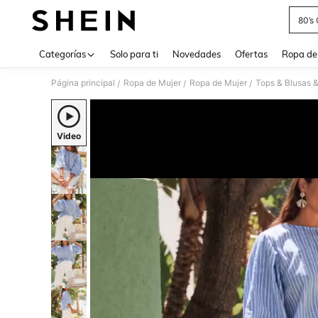
80’s 
Use up 
Categorías
Solo para ti
Novedades
Ofertas
Ropa de
Página principal
Ropa de Mujer
Ropa de Mujer
Tops & Blusas 
/
/
/
Video