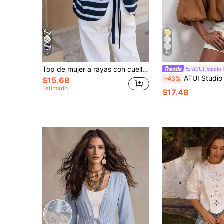
5
10
Top de mujer a rayas con cuello redondo y hombros caídos, lazo en la espalda, largo regular, opción ideal para comodidad y moda
ATUI Studio
ATUI Studio Blusa de manga farol de unic
-43%
$15.68
Estimado
$17.48