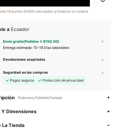
asta
19
puntos SHEIN calculados al finalizar la compra.
ío a
Ecuador
Envío gratis(Pedidos ≥ $150.00)
Entrega estimada:
10-18 Días laborables
Devoluciones aceptadas
Seguridad en las compras
Pagos seguros
Protección de privacidad
ipción
Pullovers,Poliéster,Forrado
s Y Dimensiones
 La Tienda
4.74
135
8.1K