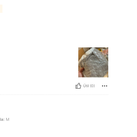
Útil (0)
la:
M