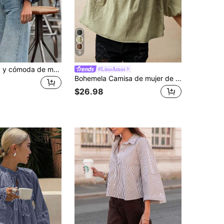
9
Blusa holgada y cómoda de manga abullonada con estampado total para mujer de talla grande, primavera
#LinoAmor
Bohemela Camisa de mujer de manga abullonada, verde, para vacaciones relajadas
$26.98