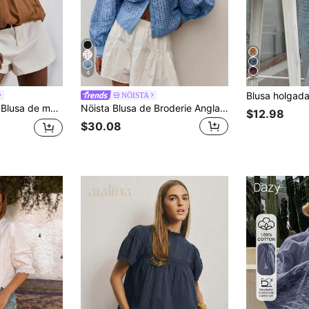
4
NÖISTA
olor elegante para uso diario de mujer
Nöista Blusa de Broderie Anglaise Rosa con Botones Delanteros. Otoño, Ropa de Oficina, Casual de Negocios, Estilo Diario.
$12.98
$30.08