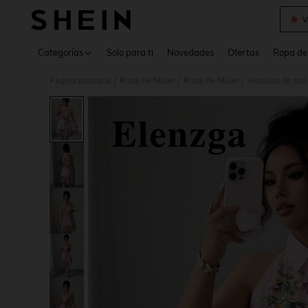
V
Use up 
Categorías
Solo para ti
Novedades
Ofertas
Ropa de
Página principal
Ropa de Mujer
Ropa de Mujer
Vestidos de muj
/
/
/