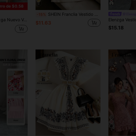
4
rro de $0.58
SHEIN Franclia Vestido de verano para mujer con estampado de mariposas blancas y cuello halter
Elenzg
-15%
 Elegante con Estampado Floral, Cuello en V, Ajuste de Cintura y Vuelo para Primavera/Verano
$11.63
$15.18
6