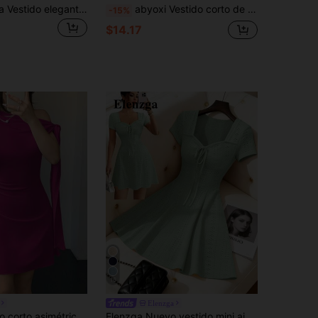
SHEIN Franclia Vestido elegante de encaje con cuello cuadrado impreso en 3D, ajuste cómodo y estilizante para el uso diario y la oficina, nuevo vestido elegante sin mangas para fiestas y reuniones de verano 2026 para mujeres, vestido mini de encaje blanco sin mangas con cintura ceñida para mujeres
abyoxi Vestido corto de mujer rosa claro con textura, cuello halter, espalda descubierta, escote en V profundo, ribete de encaje, cintura definida, línea A, joven y sexy, elegante, dulce, suave, para vacaciones, playa, cita, fiesta, vestido mini de verano
-15%
$14.17
16
Elenzga
Celisse Vestido corto asimétrico con nudo en la cintura para mujer
Elenzga Nuevo vestido mini ajustado y sexy con nudo delantero, de punto jacquard de crema de mantequilla para verano