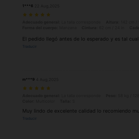
1***6
22 Aug,2025
Adecuado general: La talla corresponde, Altura: 142 cm / 56 in, Peso:
Adecuado general:
La talla corresponde
Altura:
142 cm / 
Forma del cuerpo:
Manzana
Cintura:
62 cm / 24 in
Cade
El pedido llegó antes de lo esperado y es tal cual
Traducir
m***9
4 Aug,2025
Adecuado general: La talla corresponde, Peso: 58 kg / 128 lbs, Busto: 
Adecuado general:
La talla corresponde
Peso:
58 kg / 128
Color:
Multicolor
Talla:
S
Muy lindo de excelente calidad lo recomiendo m
Traducir