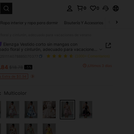
0
0
a. Press Enter to select.
Ropa interior y ropa para dormir
Bisutería Y Accesorios
Zapatos
H
floral y cinturón, adecuado para vacaciones de verano
Elenzga Vestido corto sin mangas con
ado floral y cinturón, adecuado para vacaciones
ano
z251114078885070377
(1000+ Comentarios)
¡Últimos 3 días
.84
$18.78
-5%
ICE AND AVAILABILITY
s Extra de $0.94
:
Multicolor