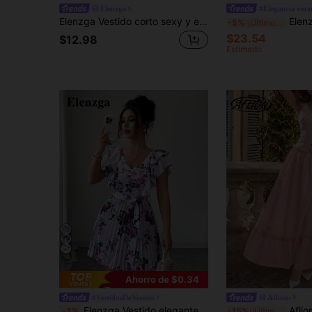
Elenzga
#Elegancia vera
Elenzga Vestido corto sexy y elegante con escote en V cruzado y estampado para mujeres
Elenzga Vestido de verano eleg
-5%
¡Últimos 3 días
$23.54
$12.98
Estimado
10
Ahorro de $0.34
#VestidosDeVerano
Aflion-
Elenzga Vestido elegante y romántico para vacaciones con estampado floral, cuello en V, mangas con volantes, cintura ceñida y falda plisada en forma de A, color morado
Aflion Vestido largo de verano para mujer color rosa con 
-2%
-15%
¡Últimos 2 días