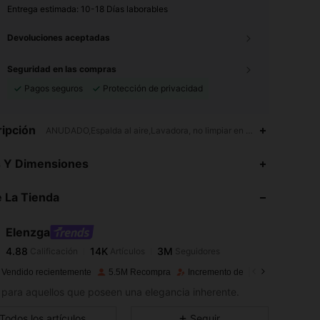
Entrega estimada:
10-18 Días laborables
Devoluciones aceptadas
Seguridad en las compras
Pagos seguros
Protección de privacidad
ipción
ANUDADO,Espalda al aire,Lavadora, no limpiar en seco,Halter
4.88
14K
3M
s Y Dimensiones
4.88
14K
3M
 La Tienda
4.88
14K
3M
4.88
14K
3M
Elenzga
4.88
14K
3M
Calificación
Artículos
Seguidores
l***8
seguido
Hace 30 minutos
4.88
14K
3M
 Vendido recientemente
5.5M Recompra
Incremento de seguidores de 14
4.88
14K
3M
para aquellos que poseen una elegancia inherente.
4.88
14K
3M
Todos los artículos
Seguir