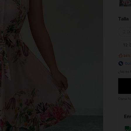
Talla
2 (X
12 (
94%
Guí
¿No es t
Gana h
Env