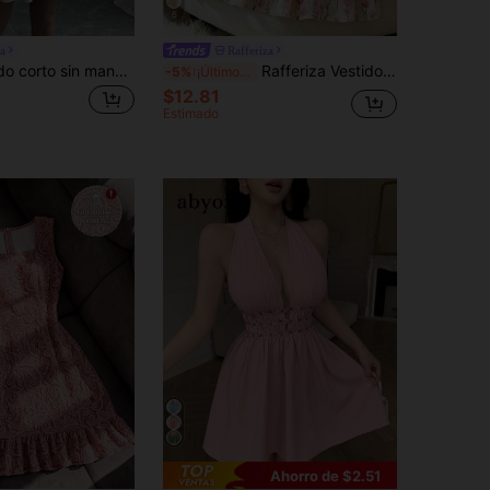
6
a
Rafferiza
Elenzga Vestido corto sin mangas, simple y con estilo, para uso casual diario
Rafferiza Vestido corto elegante y versátil con cuello halter para vacaciones, primavera/verano
-5%
¡Últimos 3 días
$12.81
Estimado
Ahorro de $2.51