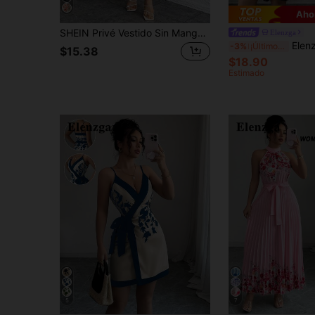
Aho
SHEIN Privé Vestido Sin Mangas Para Mujer Con Cuello Halter Y Con Estampado Floral En Línea A Y Dobladillo Con Volantes
Elenzga
Elenzga Nuevo Vestido de Mujer Casual y
-3%
¡Últimos 3 días
$15.38
$18.90
Estimado
5
7