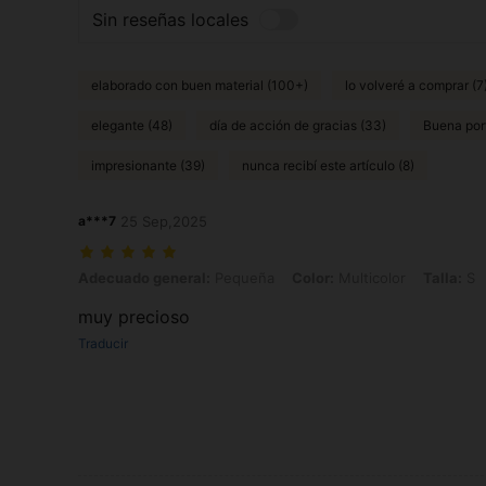
Sin reseñas locales
elaborado con buen material (100+)
lo volveré a comprar (7
elegante (48)
día de acción de gracias (33)
Buena port
impresionante (39)
nunca recibí este artículo (8)
a***7
25 Sep,2025
Adecuado general: Pequeña, Color: Multicolor, Talla: S
Adecuado general:
Pequeña
Color:
Multicolor
Talla:
S
muy precioso
Traducir