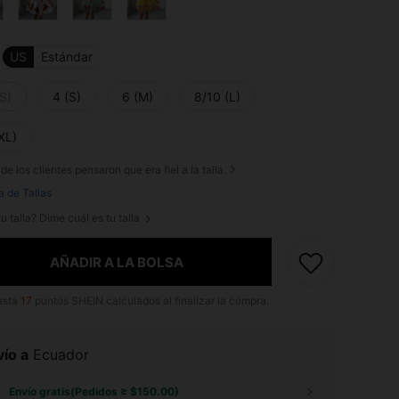
US
Estándar
S)
4 (S)
6 (M)
8/10 (L)
XL)
de los clientes pensaron que era fiel a la talla.
a de Tallas
u talla? Dime cuál es tu talla
AÑADIR A LA BOLSA
asta
17
puntos SHEIN calculados al finalizar la compra.
ío a
Ecuador
Envío gratis(Pedidos ≥ $150.00)