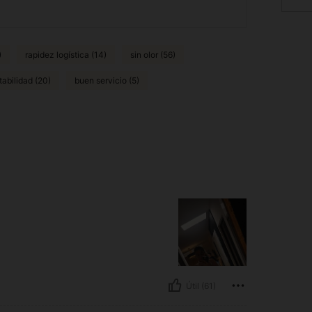
)
rapidez logística (14)
sin olor (56)
abilidad (20)
buen servicio (5)
Útil (61)