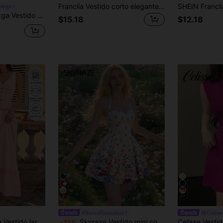
Franclia Vestido corto elegante con cuello cruzado en V, estampado floral y volantes en el bajo, manga corta; Vestido midi de línea A con estampado de ubicación; Vestido de verano azul para mujer; Vestido de estilo vacacional; Vestido de verano minimalista de moda
niega
ante con estampado floral y corte holgado con cuello halter para mujer
$15.18
$12.18
7
27
#NuevaNaturaleza
Celisse
cuello en V, sin mangas, volantes, botones delanteros, espalda con cordones tipo corsé, fluido, elegante para vacaciones de otoño
Skyraze Vestido mini con estampado floral y escote halter, estilo vacacional
-25%