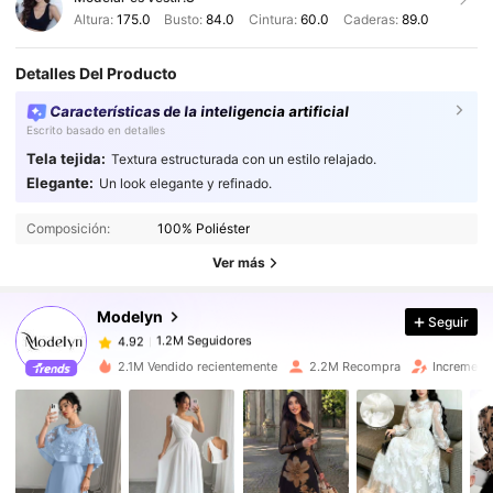
Altura:
175.0
Busto:
84.0
Cintura:
60.0
Caderas:
89.0
Detalles Del Producto
Características de la inteligencia artificial
Escrito basado en detalles
Tela tejida:
Textura estructurada con un estilo relajado.
Elegante:
Un look elegante y refinado.
1.2M Seguidores
4.92
1.2M Seguidores
4.92
Composición:
100% Poliéster
1.2M Seguidores
4.92
Ver más
1.2M Seguidores
4.92
Modelyn
Seguir
1.2M Seguidores
4.92
9***8
seguido
Hace 8 horas
1.2M Seguidores
4.92
2.1M Vendido recientemente
2.2M Recompra
Increment
1.2M Seguidores
4.92
1.2M Seguidores
4.92
1.2M Seguidores
4.92