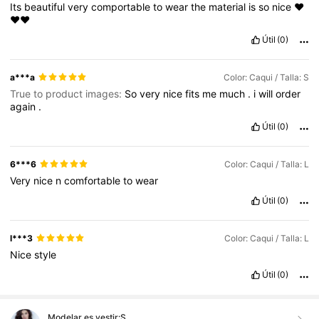
Its
beautiful
very
comportable
to
wear
the
material
is
so
nice
❤️
❤️❤️
Útil
(0)
a***a
Color: Caqui / Talla: S
True to product images:
So
very
nice
fits
me
much
.
i
will
order
again
.
Útil
(0)
6***6
Color: Caqui / Talla: L
Very
nice
n
comfortable
to
wear
Útil
(0)
l***3
Color: Caqui / Talla: L
Nice
style
Útil
(0)
Modelar es vestir:
S