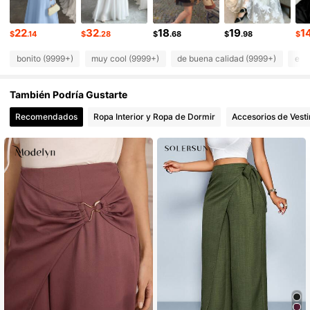
1.2M Seguidores
4.92
1.2M Seguidores
4.92
22
32
18
19
1
$
.14
$
.28
$
.68
$
.98
$
bonito (9999+)
muy cool (9999+)
de buena calidad (9999+)
ele
También Podría Gustarte
Recomendados
Ropa Interior y Ropa de Dormir
Accesorios de Vesti