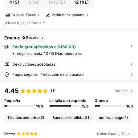
4
(S)
6
(M)
8/10
(L)
12
(XL)
Guía de Tallas
Verificar mi tamaño
¿No es tu talla? Dinos
Envío a
Ecuador
Envío gratis(Pedidos ≥ $150.00)
Entrega estimada:
10-18 Días laborables
Devoluciones aceptadas
Pagos seguros · Protección de privacidad
4.45
(11)
Ver más
Pequeña
La talla corresponde
Grande
10%
72%
18%
Tirantes cómodos
(2)
Buena portabilidad
(1)
outfits a juego
(1)
B***e
Color: Caqui / Talla: L