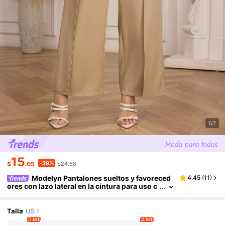
1/7
15
-39%
$
.05
$24.68
Modelyn Pantalones sueltos y favoreced
4.45
(
11
)
ores con lazo lateral en la cintura para uso c
asual y de oficina
Talla
US
7 left
2 left