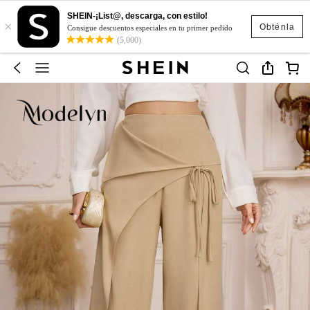
SHEIN-¡List@, descarga, con estilo!
×
Obténla
Consigue descuentos especiales en tu primer pedido
(5,000)