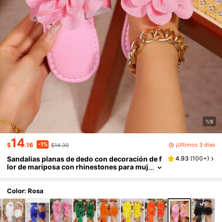
1/8
14
-1%
¡Últimos 3 días
$
.16
$14.30
Sandalias planas de dedo con decoración de f
4.93
(
100+
)
lor de mariposa con rhinestones para muj
er, sandalias planas elegantes bohemias
de cuero de PU con rhinestones cómodas y ca
suales para la playa en verano, chanclas
Color: Rosa