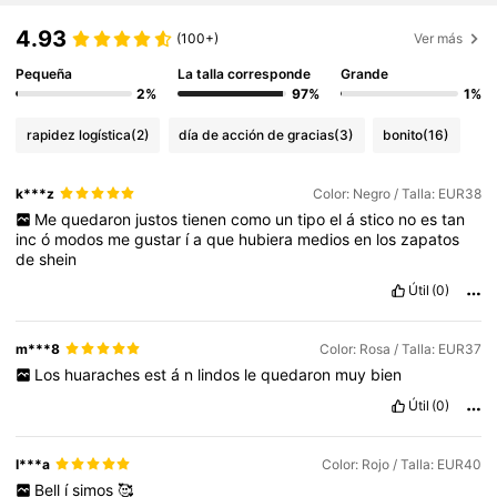
4.93
(100+)
Ver más
Pequeña
La talla corresponde
Grande
2%
97%
1%
rapidez logística
(2)
día de acción de gracias
(3)
bonito
(16)
k***z
Color: Negro / Talla: EUR38
Me
quedaron
justos
tienen
como
un
tipo
el
á
stico
no
es
tan
inc
ó
modos
me
gustar
í
a
que
hubiera
medios
en
los
zapatos
de
shein
Útil
(0)
m***8
Color: Rosa / Talla: EUR37
Los
huaraches
est
á
n
lindos
le
quedaron
muy
bien
Útil
(0)
I***a
Color: Rojo / Talla: EUR40
Bell
í
simos
🥰