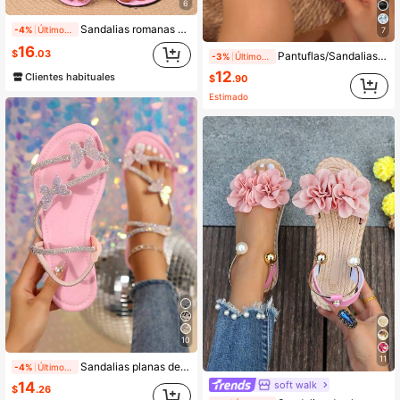
6
Sandalias romanas planas, de moda y cómodas, con decoración floral 3D para mujeres
-4%
Últimos 2 días
7
16
$
.03
Pantuflas/Sandalias con decoración de lazo para mujer/Cómodas & Ligeras/Modernas & Versátiles Adecuadas para Vacaciones/Playa/Citas/Compras/Ocio en el hogar/Múltiples ocasiones Disponibles en Amarillo, Crema, Negro, Rosa, Blanco, Azul Cielo y talla grande colores
-3%
Últimos 2 días
12
Clientes habituales
$
.90
Estimado
10
11
Sandalias planas de verano nuevas con lazo de strass y diseño de múltiples correas de doble uso, cómodas para citas, fiestas, hogar, uso casual y salidas diarias
-4%
Últimos 2 días
soft walk
14
$
.26