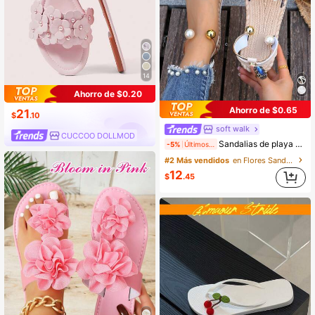
14
Ahorro de $0.20
Ahorro de $0.65
21
$
.10
soft walk
CUCCOO DOLLMOD
Sandalias de playa para mujer con lazo de encaje transparente, perlas y flores, estilo hada dulce de verano, versátiles, tipo slip-on con suela suave antideslizante para vacaciones en la playa
-5%
Últimos 2 días
#2 Más vendidos
en Flores Sandalias De Mujer
12
$
.45