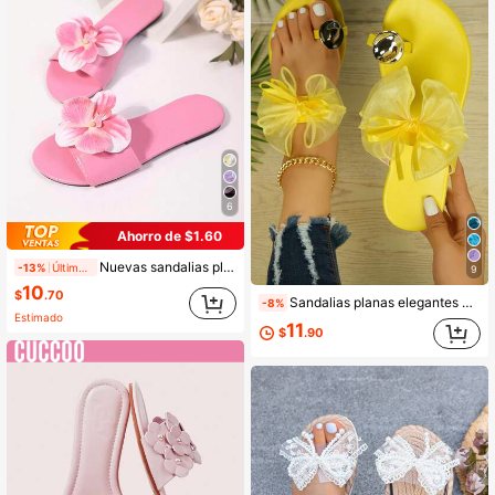
6
Ahorro de $1.60
Nuevas sandalias planas de dedo abierto con diseño de flores artificiales, sandalias planas de dedo abierto de moda de verano para mujer, zapatos de playa
-13%
Últimos 2 días
9
10
$
.70
Sandalias planas elegantes para mujer con lazo de satén azul pavo real & multicolor, decoración de anillo de dedo de metal plateado, chanclas tipo flip flop con tira en T, zapatos casuales de verano para playa y vacaciones con punta abierta
-8%
Estimado
11
$
.90