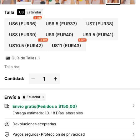
Talla
:
US
Estándar
8 left
US6
(EUR36)
US6.5
(EUR37)
US7
(EUR38)
US8
(EUR39)
US9
(EUR40)
US9.5
(EUR41)
10 left
6 left
US10.5
(EUR42)
US11
(EUR43)
Guía de Tallas
Talla real
Cantidad:
Envío a
Ecuador
Envío gratis(Pedidos ≥ $150.00)
Entrega estimada:
10-18 Días laborables
Devoluciones aceptadas
Pagos seguros · Protección de privacidad