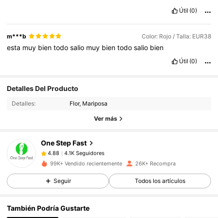
Útil
(0)
m***b
Color: Rojo / Talla: EUR38
esta
muy
bien
todo
salio
muy
bien
todo
salio
bien
Útil
(0)
4.1K Seguidores
4.88
Detalles Del Producto
4.1K Seguidores
4.88
Detalles:
Flor, Mariposa
4.1K Seguidores
4.88
Ver más
4.1K Seguidores
4.88
One Step Fast
4.1K Seguidores
4.88
V***z
seguido
Hace 1 día
4.1K Seguidores
4.88
99K+ Vendido recientemente
26K+ Recompra
4.1K Seguidores
4.88
Seguir
Todos los artículos
4.1K Seguidores
4.88
También Podría Gustarte
4.1K Seguidores
4.88