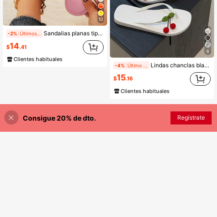
10
Sandalias planas tipo chanclas para mujer con decoración floral bohemia en rosa, con apliques de cuero PU, para verano, boda, casual, fiesta, vacaciones y playa, se recomienda pedir una talla talla grande pequeña para pies delgados/estrechos
-2%
Últimos 2 días
14
$
.41
6
Clientes habituales
Lindas chanclas blancas con pompones de cereza 3D, sandalias casuales dulces para playa de verano, adecuadas para niñas, chanclas blancas con decoración de cereza roja, sandalias de dedo antideslizantes lindas para verano, chanclas blancas con pompones esponjosos de cereza lindas, zapatos de playa de verano dulces y de moda
-4%
Último día
15
$
.16
Clientes habituales
Consigue 20% de dto.
AÑADIR A LA BOLSA
Regístrate
¡1% DE DESCUENTO!