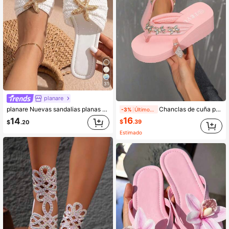
31
planare
planare Nuevas sandalias planas blancas minimalistas de verano para mujer con decoración metálica, zapatillas para mujer, zapatos de verano, esencial para vacaciones, punta cuadrada sin cordones
Chanclas de cuña para mujer con suela gruesa antideslizante, cómoda y suave, decoración floral con strass, unicolor, punta redonda, rosa, esencial para vacaciones
-3%
Últimos 2 días
16
14
$
.39
$
.20
Estimado