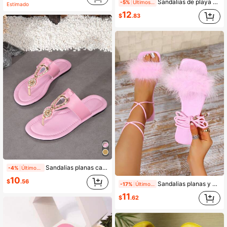
Sandalias de playa con estampado floral para mujer, ligeras y de moda, estilo dulce de hada, versátiles para vacaciones de verano, antideslizantes con suela blanda
-5%
Últimos 2 días
Estimado
12
$
.83
Sandalias planas casuales y cómodas para mujer con hebilla de metal decorada con strass, estilo minimalista, para San Valentín
-4%
Últimos 2 días
10
$
.56
Sandalias planas y esponjosas para mujer, zapatos de vestir casuales para fiesta y boda con lazo, estilo hada (talla grande)
-17%
Últimos 2 días
11
$
.62