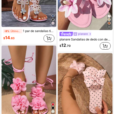
22
1 par de sandalias tipo tanga con adornos de cristales brillantes de estilo romano para mujer, parte superior tejida hueca en negro con acentos de cristales iridiscentes
-8%
Últimos 2 días
planare
14
$
.63
planare Sandalias de dedo con decoración de orquídea rosa nuevas de verano para mujer, estilo hada, planas, zapatos de playa para vacaciones, zapatos lindos, chanclas, pantuflas planas para mujer
12
$
.70