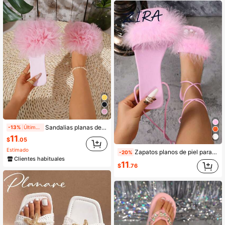
Sandalias planas de moda para mujer en color rosa, con malla arrugada, punta abierta, cómoda y de punta cuadrada, para primavera/verano, atuendos de playa
-13%
Últimos 2 días
11
$
.05
Estimado
Zapatos planos de piel para mujer Zira, zapatos de fiesta, sandalias planas con tiras romanas, zapatos de boda, sandalias elegantes con tiras cruzadas estilo hada
-20%
Clientes habituales
11
$
.76